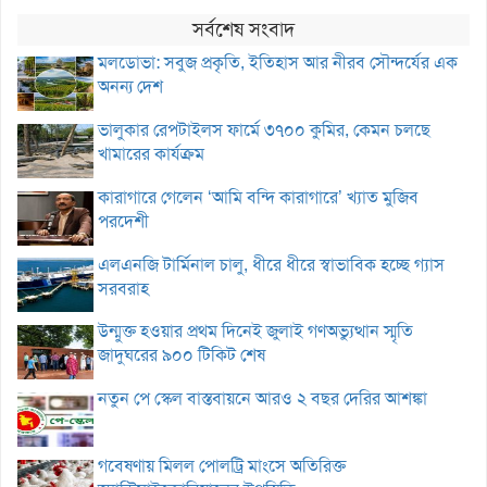
সর্বশেষ সংবাদ
মলডোভা: সবুজ প্রকৃতি, ইতিহাস আর নীরব সৌন্দর্যের এক
অনন্য দেশ
ভালুকার রেপটাইলস ফার্মে ৩৭০০ কুমির, কেমন চলছে
খামারের কার্যক্রম
কারাগারে গেলেন ‘আমি বন্দি কারাগারে’ খ্যাত মুজিব
পরদেশী
এলএনজি টার্মিনাল চালু, ধীরে ধীরে স্বাভাবিক হচ্ছে গ্যাস
সরবরাহ
উন্মুক্ত হওয়ার প্রথম দিনেই জুলাই গণঅভ্যুত্থান স্মৃতি
জাদুঘরের ৯০০ টিকিট শেষ
নতুন পে স্কেল বাস্তবায়নে আরও ২ বছর দেরির আশঙ্কা
গবেষণায় মিলল পোলট্রি মাংসে অতিরিক্ত