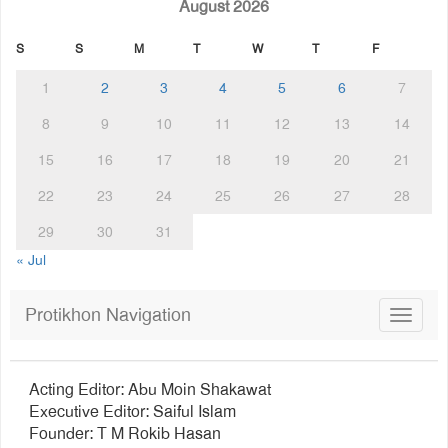
August 2026
S
S
M
T
W
T
F
1
2
3
4
5
6
7
8
9
10
11
12
13
14
15
16
17
18
19
20
21
22
23
24
25
26
27
28
29
30
31
« Jul
Protikhon Navigation
Toggle
navigat
Acting Editor: Abu Moin Shakawat
Executive Editor: Saiful Islam
Founder: T M Rokib Hasan