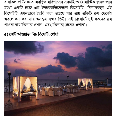
বালাকলাভা সৈকতে অবস্থিত মরিশাসের সবচাইতে রোমান্টিক স্থানগুলোর
মধ্যে একটি হচ্ছে এই ইন্টারকন্টিনেন্টাল রিসোর্টটি। বিলাসবহুল এই
রিসোর্টটি এমনভাবে তৈরি করা হয়েছে যার প্রায় প্রতিটি রুম থেকেই
অবলোকন করা যায় অসম্ভব সুন্দর ভিউ। এই রিসোর্টে দুই ধরনের রুম
পাওয়া যায় ‘ডিলাক্স ওশান’ এবং ‘ডিলাক্স টেরেস ওশান’।
৫) ফোর্ট আগুয়াডা বিচ রিসোর্ট, গোয়া