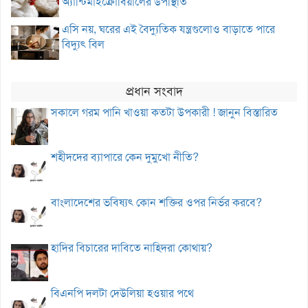
অ্যান্টিমাইক্রোবিয়ালের উপস্থিতি
এসি নয়, ঘরের এই বৈদ্যুতিক যন্ত্রগুলোও বাড়াতে পারে
বিদ্যুৎ বিল
প্রধান সংবাদ
সকালে গরম পানি খাওয়া কতটা উপকারী ! জানুন বিস্তারিত
শহীদদের ব্যাপারে কেন দুমুখো নীতি?
বাংলাদেশের ভবিষ্যৎ কোন শক্তির ওপর নির্ভর করবে?
হাদির বিচারের দাবিতে নাহিদরা কোথায়?
বিএনপি দলটা দেউলিয়া হওয়ার পথে