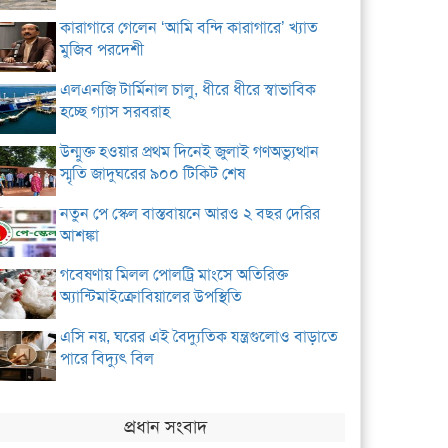
কারাগারে গেলেন ‘আমি বন্দি কারাগারে’ খ্যাত
মুজিব পরদেশী
এলএনজি টার্মিনাল চালু, ধীরে ধীরে স্বাভাবিক
হচ্ছে গ্যাস সরবরাহ
উন্মুক্ত হওয়ার প্রথম দিনেই জুলাই গণঅভ্যুত্থান
স্মৃতি জাদুঘরের ৯০০ টিকিট শেষ
নতুন পে স্কেল বাস্তবায়নে আরও ২ বছর দেরির
আশঙ্কা
গবেষণায় মিলল পোলট্রি মাংসে অতিরিক্ত
অ্যান্টিমাইক্রোবিয়ালের উপস্থিতি
এসি নয়, ঘরের এই বৈদ্যুতিক যন্ত্রগুলোও বাড়াতে
পারে বিদ্যুৎ বিল
প্রধান সংবাদ