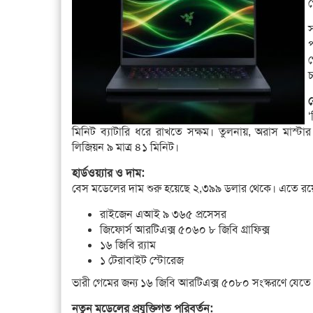
প
স
প
গ
ব
‘
মিনিট ব্যাটারি ধরে রাখতে সক্ষম। তুলনায়, অরাস মাস্ট
লিজিয়ন ৯ মাত্র ৪১ মিনিট।
হার্ডওয়্যার ও দাম:
বেস মডেলের দাম শুরু হয়েছে ২,৩৯৯ ডলার থেকে। এতে রয়
রাইজেন এআই ৯ ৩৬৫ প্রসেসর
জিফোর্স আরটিএক্স ৫০৬০ ৮ জিবি গ্রাফিক্স
১৬ জিবি র‍্যাম
১ টেরাবাইট স্টোরেজ
ভারী গেমের জন্য ১৬ জিবি আরটিএক্স ৫০৮০ সংস্করণে যেতে 
নতুন মডেলের প্রযুক্তিগত পরিবর্তন: