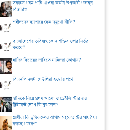
সকালে গরম পানি খাওয়া কতটা উপকারী ! জানুন
বিস্তারিত
শহীদদের ব্যাপারে কেন দুমুখো নীতি?
বাংলাদেশের ভবিষ্যৎ কোন শক্তির ওপর নির্ভর
করবে?
হাদির বিচারের দাবিতে নাহিদরা কোথায়?
বিএনপি দলটা দেউলিয়া হওয়ার পথে
হাদিকে নিয়ে প্রথম আলো ও ডেইলি স্টার এর
ট্রিটমেন্ট দেখে কি বুঝলেন?
প্রাণীরা কি ভূমিকম্পের আগাম সংকেত টের পায়? যা
বলছে গবেষণা