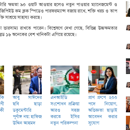
টারি ক্ষমতা ৯০ ওয়াট আওয়ার হলেও নতুন পাওয়ার ম্যানেজমেন্ট ও
তুন জিপিইউ কম ক্লক স্পিডেও পারফরম্যান্স বজায় রাখে, শক্তি খরচ ও তাপ
 সাশ্রয়ে সাহায্য করছে।
ো ভারসাম্য রাখতে পারেন। বিশ্লেষণে দেখা গেছে, বিভিন্ন উচ্চক্ষমতার
র ব্লেড ১৬ অনেকের বেশ খানিকটা এগিয়ে রয়েছে।
কি
আবু সাঈদের
এনআইডি
প্রাণ গ্রুপে ২০০
ণী
ছবি ছাড়া
সংশোধন প্রক্রিয়া
পদে নিয়োগ,
 কী
ডকুমেন্টারি
আরও সহজ
অভিজ্ঞতা ছাড়াই
পূর্ণাঙ্গ নয়: হাফিজ
করতে ইসির
আবেদন করার
উদ্দিন আহমদ
নতুন পরিকল্পনা
সুযোগ