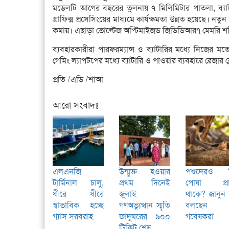
মডেলটি আগের বছরের তুলনায় ৭ মিলিমিটার পাতলা, ব্যা
গ্রাফিক্স প্রসেসিংয়ের মাধ্যমে কার্যক্ষমতা উন্নত হয়েছে। ন
কমায়। এছাড়া ভোল্টেজ অপ্টিমাইজড জিডিডিআর৭ মেমরি শক্তি
ব্যবহারকারীরা পারফরম্যান্স ও ব্যাটারির মধ্যে নিজের মত
গেমিং ল্যাপটপের মধ্যে ব্যাটারি ও পাওয়ার ব্যবহারে রেজা
প্রতি /এডি /শাআ
আরো সংবাদঃ
এলএনজি
উন্মুক্ত হওয়ার
পশুদেরও 
টার্মিনাল চালু,
প্রথম দিনেই
পোষা প্রা
ধীরে ধীরে
জুলাই
থাকে? জানুন
স্বাভাবিক হচ্ছে
গণঅভ্যুত্থান স্মৃতি
বলছেন
গ্যাস সরবরাহ
জাদুঘরের ৯০০
গবেষকরা
টিকিট শেষ