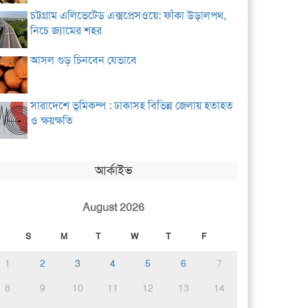
চট্টগ্রাম এলিভেটেড এক্সপ্রেসওয়ে: ফাঁকা উড়ালপথ,
নিচে জ্যামের শহর
আসল গুড় চিনবেন যেভাবে
সারাদেশে ভূমিকম্প : ঢাকাসহ বিভিন্ন জেলায় হতাহত
ও ক্ষয়ক্ষতি
আর্কাইভ
August 2026
S
M
T
W
T
F
1
2
3
4
5
6
7
8
9
10
11
12
13
14