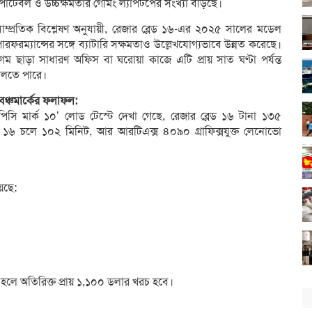
োর্টেবল ও উচ্চক্ষমতার গেমিং ল্যাপটপের সংখ্যা বাড়ছে।
াম্প্রতিক বিশ্লেষণ অনুযায়ী, রেজার ব্লেড ১৬-এর ২০২৫ সালের মডেল
ারফরম্যান্সের সঙ্গে ব্যাটারি সক্ষমতাও উল্লেখযোগ্যভাবে উন্নত করেছে।
েম ছাড়া সাধারণ অফিস বা ঘরোয়া কাজে এটি প্রায় সাত ঘণ্টা পর্যন্ত
চলতে পারে।
েঞ্চমার্কের ফলাফল:
পিসি মার্ক ১০’ লোড টেস্টে দেখা গেছে, রেজার ব্লেড ১৬ টানা ১৩৫
ার ১৬ চলে ১০২ মিনিট, আর আরটিএক্স ৪০৯০ গ্রাফিক্সযুক্ত লেনোভো
েছে:
হলে অতিরিক্ত প্রায় ১,১০০ ডলার খরচ হবে।