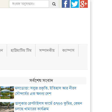
দন
হাট্টিমাটিম টিম
সম্পাদকীয়
ক্যাম্পাস
সর্বশেষ সংবাদ
মলডোভা: সবুজ প্রকৃতি, ইতিহাস আর নীরব
সৌন্দর্যের এক অনন্য দেশ
ভালুকার রেপটাইলস ফার্মে ৩৭০০ কুমির, কেমন
চলছে খামারের কার্যক্রম