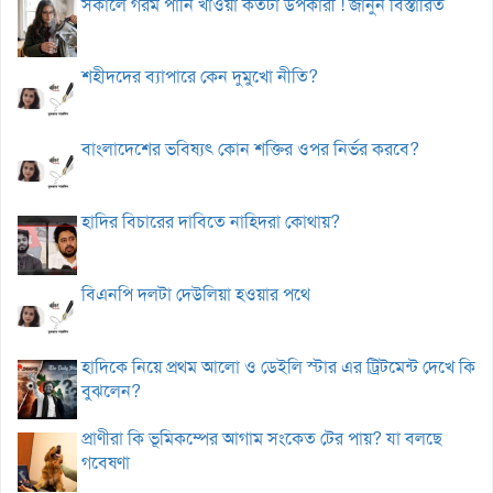
সকালে গরম পানি খাওয়া কতটা উপকারী ! জানুন বিস্তারিত
শহীদদের ব্যাপারে কেন দুমুখো নীতি?
বাংলাদেশের ভবিষ্যৎ কোন শক্তির ওপর নির্ভর করবে?
হাদির বিচারের দাবিতে নাহিদরা কোথায়?
বিএনপি দলটা দেউলিয়া হওয়ার পথে
হাদিকে নিয়ে প্রথম আলো ও ডেইলি স্টার এর ট্রিটমেন্ট দেখে কি
বুঝলেন?
প্রাণীরা কি ভূমিকম্পের আগাম সংকেত টের পায়? যা বলছে
গবেষণা