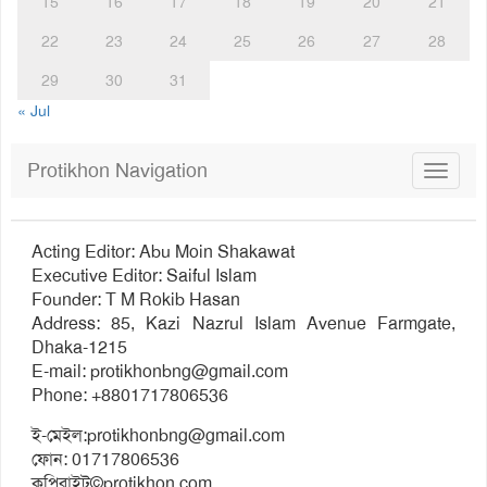
15
16
17
18
19
20
21
22
23
24
25
26
27
28
29
30
31
« Jul
Protikhon Navigation
Toggle
navigat
Acting Editor: Abu Moin Shakawat
Executive Editor: Saiful Islam
Founder: T M Rokib Hasan
Address: 85, Kazi Nazrul Islam Avenue Farmgate,
Dhaka-1215
E-mail:
protikhonbng@gmail.com
Phone: +8801717806536
ই-মেইল:
protikhonbng@gmail.com
ফোন: 01717806536
কপিরাইট©protikhon.com