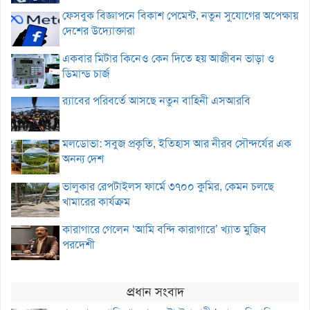
ফেসবুক বিজ্ঞাপনে বিকাশ পেমেন্ট, নতুন সুযোগের অপেক্ষায়
দেশের উদ্যোক্তারা
একবার মিটার কিনেও কেন দিতে হয় আজীবন ভাড়া ও
ডিমান্ড চার্জ
র‌্যাবের পরিবর্তে আসছে নতুন বাহিনী এসআরবি
মলডোভা: সবুজ প্রকৃতি, ইতিহাস আর নীরব সৌন্দর্যের এক
অনন্য দেশ
ভালুকার রেপটাইলস ফার্মে ৩৭০০ কুমির, কেমন চলছে
খামারের কার্যক্রম
কারাগারে গেলেন ‘আমি বন্দি কারাগারে’ খ্যাত মুজিব
পরদেশী
প্রধান সংবাদ