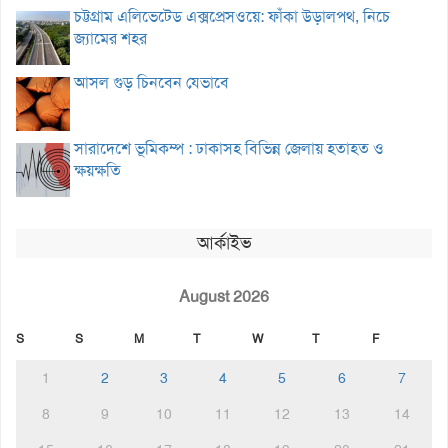
চট্টগ্রাম এলিভেটেড এক্সপ্রেসওয়ে: ফাঁকা উড়ালপথ, নিচে
জ্যামের শহর
আসল গুড় চিনবেন যেভাবে
সারাদেশে ভূমিকম্প : ঢাকাসহ বিভিন্ন জেলায় হতাহত ও
ক্ষয়ক্ষতি
আর্কাইভ
August 2026
S
S
M
T
W
T
F
1
2
3
4
5
6
7
8
9
10
11
12
13
14