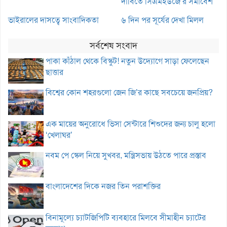
দাবিতে সিএমইউজে’র সমাবেশ
ভাইরালের দাসত্বে সাংবাদিকতা
৬ দিন পর সূর্যের দেখা মিলল
সর্বশেষ সংবাদ
পাকা কাঁঠাল থেকে বিস্কুট! নতুন উদ্যোগে সাড়া ফেলেছেন
ছাত্তার
বিশ্বের কোন শহরগুলো জেন জি’র কাছে সবচেয়ে জনপ্রিয়?
এক মায়ের অনুরোধে ভিসা সেন্টারে শিশুদের জন্য চালু হলো
‘খেলাঘর’
নবম পে স্কেল নিয়ে সুখবর, মন্ত্রিসভায় উঠতে পারে প্রস্তাব
বাংলাদেশের দিকে নজর তিন পরাশক্তির
বিনামূল্যে চ্যাটজিপিটি ব্যবহারে মিলবে সীমাহীন চ্যাটের