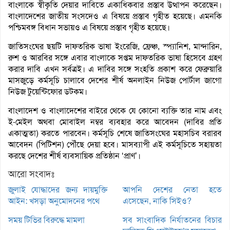
বাংলাকে স্বীকৃতি দেয়ার দাবিতে একাধিকবার প্রস্তাব উত্থাপন করেছেন।
বাংলাদেশের জাতীয় সংসদেও এ বিষয়ে প্রস্তাব গৃহীত হয়েছে। এমনকি
পশ্চিমবঙ্গ বিধান সভায়ও এ বিষয়ে প্রস্তাব গৃহীত হয়েছে।
জাতিসংঘের ছয়টি দাফতরিক ভাষা ইংরেজি, ফ্রেঞ্চ, স্প্যানিশ, মান্দারিন,
রুশ ও আরবির সঙ্গে এবার বাংলাকে সপ্তম দাফতরিক ভাষা হিসেবে গ্রহণ
করার দাবি এখন সর্বত্রই। এ দাবির সঙ্গে সংহতি প্রকাশ করে ফেব্রুয়ারি
মাসজুড়ে কর্মসূচি চালাবে দেশের শীর্ষ অনলাইন নিউজ পোর্টাল জাগো
নিউজ টুয়েন্টিফোর ডটকম।
বাংলাদেশ ও বাংলাদেশের বাইরে থেকে যে কোনো ব্যক্তি তার নাম এবং
ই-মেইল অথবা মোবাইল নম্বর ব্যবহার করে আবেদন (দাবির প্রতি
একাত্মতা) করতে পারবেন। কর্মসূচি শেষে জাতিসংঘের মহাসচিব বরারব
আবেদন (পিটিশন) পৌঁছে দেয়া হবে। মাসব্যাপী এই কর্মসূচিতে সহায়তা
করছে দেশের শীর্ষ ব্যবসায়িক প্রতিষ্ঠান ‘প্রাণ’।
আরো সংবাদঃ
জুলাই যোদ্ধাদের জন্য দায়মুক্তি
আপনি দেশের নেতা হতে
আইন: খসড়া অনুমোদনের পথে
এসেছেন, নাকি সিইও?
সময় টিভির বিরুদ্ধে মামলা
সব সাংবাদিক নির্যাতনের বিচার