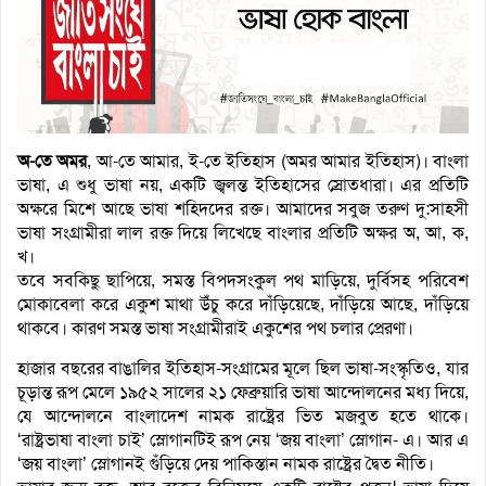
অ-তে অমর
, আ-তে আমার, ই-তে ইতিহাস (অমর আমার ইতিহাস)। বাংলা
ভাষা, এ শুধু ভাষা নয়, একটি জ্বলন্ত ইতিহাসের স্রোতধারা। এর প্রতিটি
অক্ষরে মিশে আছে ভাষা শহিদদের রক্ত। আমাদের সবুজ তরুণ দু:সাহসী
ভাষা সংগ্রামীরা লাল রক্ত দিয়ে লিখেছে বাংলার প্রতিটি অক্ষর অ, আ, ক,
খ।
তবে সবকিছু ছাপিয়ে, সমস্ত বিপদসংকুল পথ মাড়িয়ে, দুর্বিসহ পরিবেশ
মোকাবেলা করে একুশ মাথা উঁচু করে দাঁড়িয়েছে, দাঁড়িয়ে আছে, দাঁড়িয়ে
থাকবে। কারণ সমস্ত ভাষা সংগ্রামীরাই একুশের পথ চলার প্রেরণা।
হাজার বছরের বাঙালির ইতিহাস-সংগ্রামের মূলে ছিল ভাষা-সংস্কৃতিও, যার
চূড়ান্ত রূপ মেলে ১৯৫২ সালের ২১ ফেব্রুয়ারি ভাষা আন্দোলনের মধ্য দিয়ে,
যে আন্দোলনে বাংলাদেশ নামক রাষ্ট্রের ভিত মজবুত হতে থাকে।
‘রাষ্ট্রভাষা বাংলা চাই’ স্লোগানটিই রূপ নেয় ‘জয় বাংলা’ স্লোগান- এ। আর এ
‘জয় বাংলা’ স্লোগানই গুঁড়িয়ে দেয় পাকিস্তান নামক রাষ্ট্রের দ্বৈত নীতি।