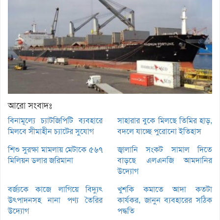
আরো সংবাদঃ
বিনামূল্যে চ্যাটজিপিটি ব্যবহারে
সাহারার বুকে মিলছে তিমির হাড়,
মিলবে সীমাহীন চ্যাটের সুযোগ
বদলে যাচ্ছে পুরোনো ইতিহাস
শিশু সুরক্ষা মামলায় মেটাকে ৫৬৭
জ্বালানি সংকট সামাল দিতে
মিলিয়ন ডলার জরিমানা
বাড়ছে এলএনজি আমদানির
উদ্যোগ
বর্জ্যকে কাজে লাগিয়ে বিদ্যুৎ
খুশকি কমাতে আদা কতটা
উৎপাদনসহ নানা পণ্য তৈরির
কার্যকর, জানুন ব্যবহারের সঠিক
উদ্যোগ
পদ্ধতি