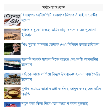
সর্বশেষ সংবাদ
বিনামূল্যে চ্যাটজিপিটি ব্যবহারে মিলবে সীমাহীন চ্যাটের
সুযোগ
সাহারার বুকে মিলছে তিমির হাড়, বদলে যাচ্ছে পুরোনো
ইতিহাস
শিশু সুরক্ষা মামলায় মেটাকে ৫৬৭ মিলিয়ন ডলার জরিমানা
জ্বালানি সংকট সামাল দিতে বাড়ছে এলএনজি আমদানির
উদ্যোগ
বর্জ্যকে কাজে লাগিয়ে বিদ্যুৎ উৎপাদনসহ নানা পণ্য তৈরির
উদ্যোগ
খুশকি কমাতে আদা কতটা কার্যকর, জানুন ব্যবহারের সঠিক
পদ্ধতি
নতুন করে ভিসা নিষেধাজ্ঞা আরোপ করল যুক্তরাষ্ট্র