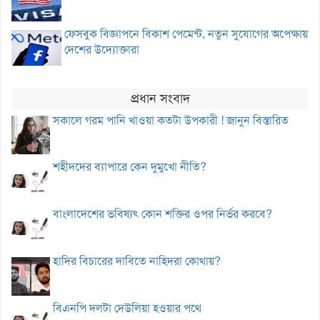
ফেসবুক বিজ্ঞাপনে বিকাশ পেমেন্ট, নতুন সুযোগের অপেক্ষায়
দেশের উদ্যোক্তারা
প্রধান সংবাদ
সকালে গরম পানি খাওয়া কতটা উপকারী ! জানুন বিস্তারিত
শহীদদের ব্যাপারে কেন দুমুখো নীতি?
বাংলাদেশের ভবিষ্যৎ কোন শক্তির ওপর নির্ভর করবে?
হাদির বিচারের দাবিতে নাহিদরা কোথায়?
বিএনপি দলটা দেউলিয়া হওয়ার পথে