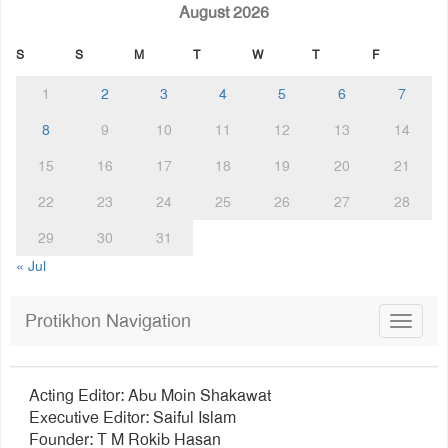
August 2026
S
S
M
T
W
T
F
1
2
3
4
5
6
7
8
9
10
11
12
13
14
15
16
17
18
19
20
21
22
23
24
25
26
27
28
29
30
31
« Jul
Protikhon Navigation
Toggle
navigat
Acting Editor: Abu Moin Shakawat
Executive Editor: Saiful Islam
Founder: T M Rokib Hasan