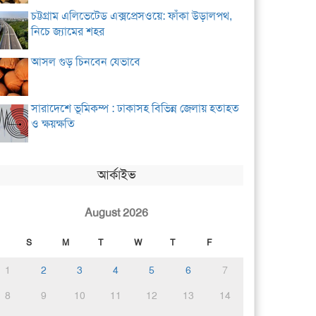
চট্টগ্রাম এলিভেটেড এক্সপ্রেসওয়ে: ফাঁকা উড়ালপথ,
নিচে জ্যামের শহর
আসল গুড় চিনবেন যেভাবে
সারাদেশে ভূমিকম্প : ঢাকাসহ বিভিন্ন জেলায় হতাহত
ও ক্ষয়ক্ষতি
আর্কাইভ
August 2026
S
M
T
W
T
F
1
2
3
4
5
6
7
8
9
10
11
12
13
14