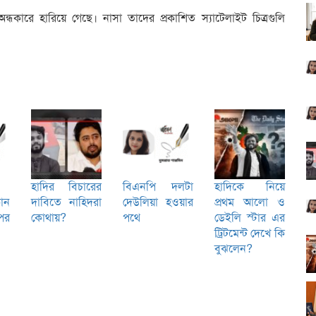
্ধকারে হারিয়ে গেছে। নাসা তাদের প্রকাশিত স্যাটেলাইট চিত্রগুলি
হাদির বিচারের
বিএনপি দলটা
হাদিকে নিয়ে
োন
দাবিতে নাহিদরা
দেউলিয়া হওয়ার
প্রথম আলো ও
পর
কোথায়?
পথে
ডেইলি স্টার এর
ট্রিটমেন্ট দেখে কি
বুঝলেন?