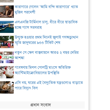
কারাগারে গেলেন ‘আমি বন্দি কারাগারে’ খ্যাত
মুজিব পরদেশী
এলএনজি টার্মিনাল চালু, ধীরে ধীরে স্বাভাবিক
হচ্ছে গ্যাস সরবরাহ
উন্মুক্ত হওয়ার প্রথম দিনেই জুলাই গণঅভ্যুত্থান
স্মৃতি জাদুঘরের ৯০০ টিকিট শেষ
নতুন পে স্কেল বাস্তবায়নে আরও ২ বছর দেরির
আশঙ্কা
গবেষণায় মিলল পোলট্রি মাংসে অতিরিক্ত
অ্যান্টিমাইক্রোবিয়ালের উপস্থিতি
এসি নয়, ঘরের এই বৈদ্যুতিক যন্ত্রগুলোও বাড়াতে
পারে বিদ্যুৎ বিল
প্রধান সংবাদ