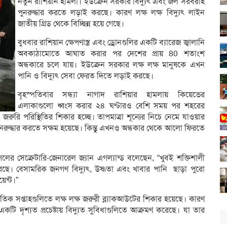
নতুন রাশিয়ান হামলা। ইউক্রেন সরকার বিদ্যুৎ এবং জল সরবরাহ
পুনরুদ্ধার করতে লড়াই করছে। কারণ লক্ষ লক্ষ বিদ্যুৎ লাইন
জাতীয় গ্রিড থেকে বিচ্ছিন্ন হয়ে গেছে।
বুধবার রাশিয়ান ক্ষেপণাস্ত্র এবং ড্রোনগুলির একটি ব্যারেজ জ্বালানি
অবকাঠামোতে আঘাত করার পর দেশের প্রায় 80 শতাংশ
অন্ধকারে চলে যায়। ইউক্রেন সরকার লক্ষ লক্ষ মানুষকে এখন
পানি ও বিদ্যুৎ সেবা ফেরত দিতে লড়াই করছে।
বৃহস্পতিবার সন্ধ্যা নাগাদ রাশিয়ার হামলায় কিয়েভের
এলাকাগুলো ধ্বংস করার ২৪ ঘণ্টারও বেশি সময় পর শহরের
ুরি পরিস্থিতির শিকার হচ্ছে। তাপমাত্রা শূন্যের নিচে নেমে যাওয়ার
ুনরুদ্ধার করতে সক্ষম হয়েছে। কিন্তু এখনও অন্ধকার থেকে আলো ফিরতে
লের সেক্রেটারি-জেনারেল জ্যান এগল্যান্ড বলেছেন, “খুবই শক্তিশালী
ে। বেসামরিক জনগণ বিদ্যুৎ, উষ্ণতা এবং খাবার পানি ছাড়া পুরো
েন্ট।”
ম্প্রতিক সপ্তাহগুলিতে লক্ষ লক্ষ জরুরী ব্ল্যাকআউটের শিকার হয়েছে। কারণ
একটি দৃশ্যত প্রচেষ্টায় বিদ্যুত সুবিধাগুলিতে আক্রমণ করেছে। যা তার