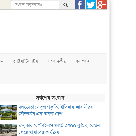
দন
হাট্টিমাটিম টিম
সম্পাদকীয়
ক্যাম্পাস
সর্বশেষ সংবাদ
মলডোভা: সবুজ প্রকৃতি, ইতিহাস আর নীরব
সৌন্দর্যের এক অনন্য দেশ
ভালুকার রেপটাইলস ফার্মে ৩৭০০ কুমির, কেমন
চলছে খামারের কার্যক্রম