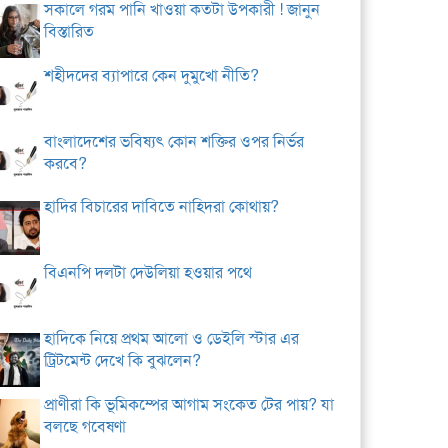
সকালে গরম পানি খাওয়া কতটা উপকারী ! জানুন
বিস্তারিত
শহীদদের ব্যাপারে কেন দুমুখো নীতি?
বাংলাদেশের ভবিষ্যৎ কোন শক্তির ওপর নির্ভর
করবে?
হাদির বিচারের দাবিতে নাহিদরা কোথায়?
বিএনপি দলটা দেউলিয়া হওয়ার পথে
হাদিকে নিয়ে প্রথম আলো ও ডেইলি স্টার এর
ট্রিটমেন্ট দেখে কি বুঝলেন?
প্রাণীরা কি ভূমিকম্পের আগাম সংকেত টের পায়? যা
বলছে গবেষণা