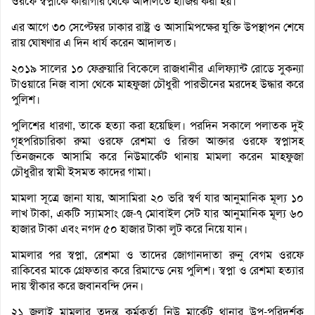
ওরফে স্বপ্নাকে কারাগার থেকে আদালতে হাজির করা হয়।
এর আগে ৩০ সেপ্টেম্বর ঢাকার রাষ্ট্র ও আসামিপক্ষের যুক্তি উপস্থাপন শেষে
রায় ঘোষণার এ দিন ধার্য করেন আদালত।
২০১৯ সালের ১০ ফেব্রুয়ারি বিকেলে রাজধানীর এলিফ্যান্ট রোডে সুকন্যা
টাওয়ারে নিজ বাসা থেকে মাহফুজা চৌধুরী পারভীনের মরদেহ উদ্ধার করে
পুলিশ।
পুলিশের ধারণা, তাকে হত্যা করা হয়েছিল। পরদিন সকালে পলাতক দুই
গৃহপরিচারিকা রুমা ওরফে রেশমা ও রিক্তা আক্তার ওরফে স্বপ্নাসহ
তিনজনকে আসামি করে নিউমার্কেট থানায় মামলা করেন মাহফুজা
চৌধুরীর স্বামী ইসমত কাদের গামা।
মামলা সূত্রে জানা যায়, আসামিরা ২০ ভরি স্বর্ণ যার আনুমানিক মূল্য ১০
লাখ টাকা, একটি স্যামসাং জে-৭ মোবাইল সেট যার আনুমানিক মূল্য ৬০
হাজার টাকা এবং নগদ ৫০ হাজার টাকা লুট করে নিয়ে যান।
মামলার পর স্বপ্না, রেশমা ও তাদের জোগানদাতা রুনু বেগম ওরফে
রাকিবের মাকে গ্রেফতার করে রিমান্ডে নেয় পুলিশ। স্বপ্না ও রেশমা হত্যার
দায় স্বীকার করে জবানবন্দি দেন।
২১ জুলাই মামলার তদন্ত কর্মকর্তা নিউ মার্কেট থানার উপ-পরিদর্শক