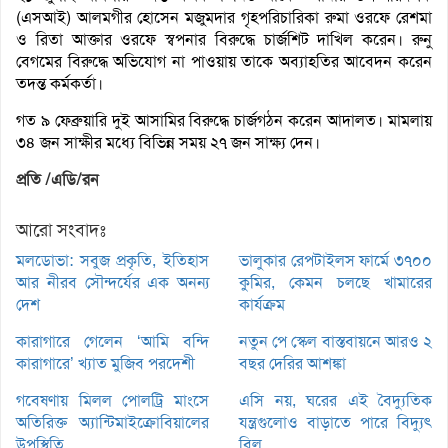
(এসআই) আলমগীর হোসেন মজুমদার গৃহপরিচারিকা রুমা ওরফে রেশমা
ও রিতা আক্তার ওরফে স্বপনার বিরুদ্ধে চার্জশিট দাখিল করেন। রুনু
বেগমের বিরুদ্ধে অভিযোগ না পাওয়ায় তাকে অব্যাহতির আবেদন করেন
তদন্ত কর্মকর্তা।
গত ৯ ফেব্রুয়ারি দুই আসামির বিরুদ্ধে চার্জগঠন করেন আদালত। মামলায়
৩৪ জন সাক্ষীর মধ্যে বিভিন্ন সময় ২৭ জন সাক্ষ্য দেন।
প্রতি /এডি/রন
আরো সংবাদঃ
মলডোভা: সবুজ প্রকৃতি, ইতিহাস
ভালুকার রেপটাইলস ফার্মে ৩৭০০
আর নীরব সৌন্দর্যের এক অনন্য
কুমির, কেমন চলছে খামারের
দেশ
কার্যক্রম
কারাগারে গেলেন ‘আমি বন্দি
নতুন পে স্কেল বাস্তবায়নে আরও ২
কারাগারে’ খ্যাত মুজিব পরদেশী
বছর দেরির আশঙ্কা
গবেষণায় মিলল পোলট্রি মাংসে
এসি নয়, ঘরের এই বৈদ্যুতিক
অতিরিক্ত অ্যান্টিমাইক্রোবিয়ালের
যন্ত্রগুলোও বাড়াতে পারে বিদ্যুৎ
উপস্থিতি
বিল