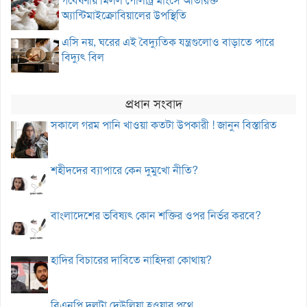
গবেষণায় মিলল পোলট্রি মাংসে অতিরিক্ত
অ্যান্টিমাইক্রোবিয়ালের উপস্থিতি
এসি নয়, ঘরের এই বৈদ্যুতিক যন্ত্রগুলোও বাড়াতে পারে
বিদ্যুৎ বিল
প্রধান সংবাদ
সকালে গরম পানি খাওয়া কতটা উপকারী ! জানুন বিস্তারিত
শহীদদের ব্যাপারে কেন দুমুখো নীতি?
বাংলাদেশের ভবিষ্যৎ কোন শক্তির ওপর নির্ভর করবে?
হাদির বিচারের দাবিতে নাহিদরা কোথায়?
বিএনপি দলটা দেউলিয়া হওয়ার পথে