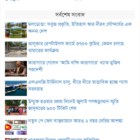
সর্বশেষ সংবাদ
মলডোভা: সবুজ প্রকৃতি, ইতিহাস আর নীরব সৌন্দর্যের এক
অনন্য দেশ
ভালুকার রেপটাইলস ফার্মে ৩৭০০ কুমির, কেমন চলছে
খামারের কার্যক্রম
কারাগারে গেলেন ‘আমি বন্দি কারাগারে’ খ্যাত মুজিব
পরদেশী
এলএনজি টার্মিনাল চালু, ধীরে ধীরে স্বাভাবিক হচ্ছে গ্যাস
সরবরাহ
উন্মুক্ত হওয়ার প্রথম দিনেই জুলাই গণঅভ্যুত্থান স্মৃতি
জাদুঘরের ৯০০ টিকিট শেষ
নতুন পে স্কেল বাস্তবায়নে আরও ২ বছর দেরির আশঙ্কা