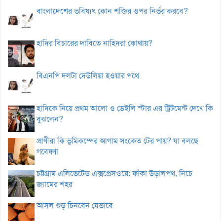
বাংলাদেশের ভবিষ্যৎ কোন শক্তির ওপর নির্ভর করবে?
হাদির বিচারের দাবিতে নাহিদরা কোথায়?
বিএনপি দলটা দেউলিয়া হওয়ার পথে
হাদিকে নিয়ে প্রথম আলো ও ডেইলি স্টার এর ট্রিটমেন্ট দেখে কি
বুঝলেন?
প্রাণীরা কি ভূমিকম্পের আগাম সংকেত টের পায়? যা বলছে
গবেষণা
চট্টগ্রাম এলিভেটেড এক্সপ্রেসওয়ে: ফাঁকা উড়ালপথ, নিচে
জ্যামের শহর
আসল গুড় চিনবেন যেভাবে