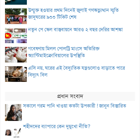
উন্মুক্ত হওয়ার প্রথম দিনেই জুলাই গণঅভ্যুত্থান স্মৃতি
জাদুঘরের ৯০০ টিকিট শেষ
নতুন পে স্কেল বাস্তবায়নে আরও ২ বছর দেরির আশঙ্কা
গবেষণায় মিলল পোলট্রি মাংসে অতিরিক্ত
অ্যান্টিমাইক্রোবিয়ালের উপস্থিতি
এসি নয়, ঘরের এই বৈদ্যুতিক যন্ত্রগুলোও বাড়াতে পারে
বিদ্যুৎ বিল
প্রধান সংবাদ
সকালে গরম পানি খাওয়া কতটা উপকারী ! জানুন বিস্তারিত
শহীদদের ব্যাপারে কেন দুমুখো নীতি?