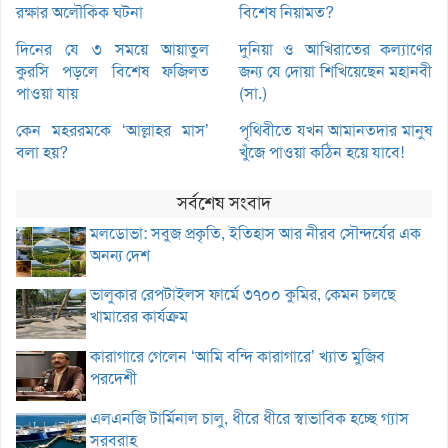
রক্ষার অলৌকিক ঘটনা
বিশেষ নিয়ামত?
দিনের যে ৩ সময়ে আয়াতুল
দুনিয়া ও আখিরাতের কল্যাণের
কুরসি পড়লে বিশেষ ফজিলত
জন্য যে দোয়া শিখিয়েছেন মহানবী
পাওয়া যায়
(সা.)
কেন মহররমকে ‘আল্লাহর মাস’
পৃথিবীতে যখন আমানতদার মানুষ
বলা হয়?
খুঁজে পাওয়া কঠিন হয়ে যাবে!
সর্বশেষ সংবাদ
মলডোভা: সবুজ প্রকৃতি, ইতিহাস আর নীরব সৌন্দর্যের এক
অনন্য দেশ
ভালুকার রেপটাইলস ফার্মে ৩৭০০ কুমির, কেমন চলছে
খামারের কার্যক্রম
কারাগারে গেলেন ‘আমি বন্দি কারাগারে’ খ্যাত মুজিব
পরদেশী
এলএনজি টার্মিনাল চালু, ধীরে ধীরে স্বাভাবিক হচ্ছে গ্যাস
সরবরাহ