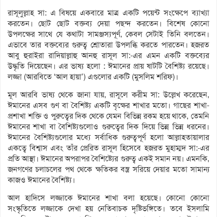
রাসূলুল্লাহ সা: এ বিষয়ে একবারে মাত্র একটি পয়েন্ট সংক্ষেপে ব্যাখ্যা
করতেন। ছোট ছোট বক্তব্য দেয়া পছন্দ করতেন। বিশেষ কোনো
উপলক্ষের সাথে যে কথাটা সামঞ্জস্যপূর্ণ, কেবল সেটাই তিনি বলতেন।
এভাবে তার বক্তব্যের গুরুত্ব শ্রোতারা উপলব্ধি করতে পারতেন। হজরত
আবু হুরাইরা রাদিয়াল্লাহু আনহু রাসূল সা:-এর এমন একটি বক্তব্যের
উদ্ধৃতি দিয়েছেন। এর ভাষ্য হলো : ঈমানের প্রায় ষাটটি বৈশিষ্ট্য রয়েছে।
লজ্জা (আরবিতে ‘আল হায়া’) এগুলোর একটি (মুসলিম শরিফ)।
মূল আরবি ভাষ্য থেকে জানা যায়, রাসূলে করীম সা: উল্লেখ করেছেন,
ঈমানের এসব গুণ বা বৈশিষ্ট্য একটি বৃক্ষের শাখার মতো। গাছের শাখা-
প্রশাখা শক্তি ও পুরুত্বের দিক থেকে যেমন বিভিন্ন রকম হয়ে থাকে, তেমনি
ঈমানের শাখা বা বৈশিষ্ট্যগুলোও গুরুত্বের দিক দিয়ে ভিন্ন ভিন্ন ধরনের।
ঈমানের বৈশিষ্ট্যগুলোর মধ্যে সর্বাধিক গুরুত্বপূর্ণ হলো আল্লাহতায়ালার
একত্বে বিশ্বাস এবং তাঁর প্রেরিত রাসূল হিসেবে হজরত মুহাম্মদ সা:-এর
প্রতি আস্থা। ঈমানের অপরাপর বৈশিষ্ট্যের গুরুত্ব একই সমান নয়। এমনকি,
জনগণের চলাচলের পথ থেকে ক্ষতিকর বস্ত্র সরিয়ে দেয়ার মতো সামান্য
কাজও ঈমানের বৈশিষ্ট্য।
আল হাদিসে লজ্জাকে ঈমানের শাখা বলা হয়েছে। কোনো কোনো
সংস্কৃতিতে লজ্জাকে দেখা হয় নেতিবাচক দৃষ্টিভঙ্গিতে। তবে ইসলামি