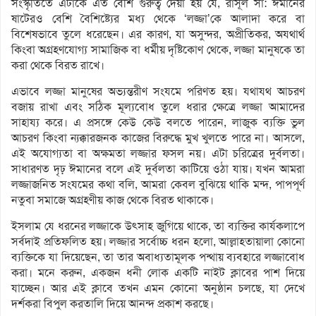
সংস্কৃতিতে এটাকে এত বেশি গুরুত্ব দেয়া হয় যে, রাসূল সা: ঈমানের
ষাটেরও বেশি বৈশিষ্ট্যের মধ্য থেকে ‘লজ্জা’কে আলাদা করে বা
বিশেষভাবে তুলে ধরেছেন। এর কারণ, যা অসুন্দর, অপ্রীতিকর, অযথার্থ
কিংবা অগ্রহণযোগ্য সামাজিক বা ধর্মীয় দৃষ্টিকোণ থেকে, লজ্জা মানুষকে তা
করা থেকে বিরত রাখে।
এভাবে লজ্জা মানুষের অভ্যন্তরীণ সংযমে পরিণত হয়। যথাযথ আচরণ
বজায় রাখা এবং সঠিক মূল্যবোধ তুলে ধরার ক্ষেত্রে লজ্জা আমাদের
সাহায্য করে। এ প্রসঙ্গে কেউ কেউ বলতে পারেন, লাজুক ব্যক্তি ভুল
আচরণ কিংবা ন্যক্কারজনক কাজের বিরুদ্ধে মুখ খুলতে পারে না। আসলে,
এই অযোগ্যতা বা অক্ষমতা লজ্জার ফসল নয়। এটা চরিত্রের দুর্বলতা।
সাধারণত দৃঢ় ঈমানের বলে এই দুর্বলতা কাটিয়ে ওঠা যায়। যখন আমরা
লজ্জাজনিত সংযমের কথা বলি, আমরা কেবল বুঝিয়ে থাকি মন্দ, পাপপূর্ণ
নতুবা সমাজে অগ্রহণীয় কাজ থেকে বিরত থাকাকে।
ইসলাম যে ধরনের লজ্জাকে উৎসাহ জুগিয়ে থাকে, তা ব্যক্তির কার্যকলাপে
সর্বদাই প্রতিফলিত হয়। লজ্জার সর্বোচ্চ ধরন হলো, আল্লাহতায়ালা কোনো
ব্যক্তিকে যা দিয়েছেন, তা তার অবাধ্যতামূলক পন্থায় ব্যবহারে লজ্জাবোধ
করা। মনে করুন, একজন ধনী লোক একটি নাইট ক্লাবের পাশ দিয়ে
যাচ্ছেন। আর এই ক্লাবে তখন এমন কোনো অনুষ্ঠান চলছে, যা দেখে
দর্শকরা বিপুল করতালি দিয়ে আনন্দ প্রকাশ করছে।