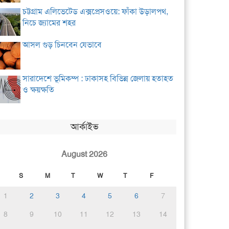
চট্টগ্রাম এলিভেটেড এক্সপ্রেসওয়ে: ফাঁকা উড়ালপথ,
নিচে জ্যামের শহর
আসল গুড় চিনবেন যেভাবে
সারাদেশে ভূমিকম্প : ঢাকাসহ বিভিন্ন জেলায় হতাহত
ও ক্ষয়ক্ষতি
আর্কাইভ
August 2026
S
M
T
W
T
F
1
2
3
4
5
6
7
8
9
10
11
12
13
14