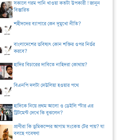
সকালে গরম পানি খাওয়া কতটা উপকারী ! জানুন
বিস্তারিত
শহীদদের ব্যাপারে কেন দুমুখো নীতি?
বাংলাদেশের ভবিষ্যৎ কোন শক্তির ওপর নির্ভর
করবে?
হাদির বিচারের দাবিতে নাহিদরা কোথায়?
বিএনপি দলটা দেউলিয়া হওয়ার পথে
হাদিকে নিয়ে প্রথম আলো ও ডেইলি স্টার এর
ট্রিটমেন্ট দেখে কি বুঝলেন?
প্রাণীরা কি ভূমিকম্পের আগাম সংকেত টের পায়? যা
বলছে গবেষণা