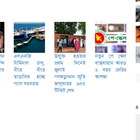
লেন
এলএনজি
উন্মুক্ত হওয়ার
নতুন পে স্কেল
দি
টার্মিনাল চালু,
প্রথম দিনেই
বাস্তবায়নে আরও
যাত
ধীরে ধীরে
জুলাই
২ বছর দেরির
স্বাভাবিক হচ্ছে
গণঅভ্যুত্থান স্মৃতি
আশঙ্কা
গ্যাস সরবরাহ
জাদুঘরের ৯০০
টিকিট শেষ
S