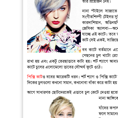
তার প্রয়োজন নেই।
নানা স্টাইলে সাজাতে
সংগীতশিল্পী টেইলর স
কারদাশিয়ান, অভিনয়শ
জেসিকা অ্যালবা—অ
যাচ্ছে এই কাটে। তবে তা
কাট সেই একই, সাজিয়ে রা
বব কাটে বর্তমানে এস
পেছনের চুল খাটো রেখ
রাখা হয় এবং একটু তেরছাভাবে কাটা হয়। শর্ট শ্যাগে আব
কাটে চুলের এলোমেলো ভাবের সৌন্দর্য ফুটে ওঠে।
পিক্সি কাট
ও ববের আরেকটি ধরন। শর্ট শ্যাগ ও পিক্সি কাটে চ
দিকের চুলগুলো কখনো সমান, কখনোবা বাঁকা করে কাটা হয়। য
আগে সাধারণত ছোটদেরকেই এভাবে চুল কেটে দেওয়া হতো। এ
নানা আঙ্গিক
যাঁদের কপাল
ফলে সামনের