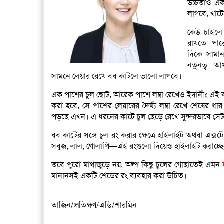
উচ্চতাও একট
লাগবে, খাটে
কেউ চাইলে 
রাখতে পার
দিকে সামান
নতুনত্ব আ
সামনে লেয়ার রেখে বব কাটলে ভালো লাগবে।
এক পাশের চুল ছোট, আরেক পাশে লম্বা রেখেও ইদানীং এই কা
করা হবে, সে পাশের লেয়ারের দৈর্ঘ্য লম্বা রেখে শেষের 
পড়ছে এখন। এ ধরনের কাটে চুল ছেড়ে রেখে সুন্দরভাবে সে
বব কাটের সঙ্গে চুল রং করার ক্ষেত্রে হাইলাইট অথবা এক
সবুজ, লাল, গোলাপি—এই রংগুলো দিয়েও হাইলাইট করাচ্ছ
তবে পুরো মাথাজুড়ে নয়, অল্প কিছু চুলের গোছাতেই এমন
মানানসই একটি শেডের রং ব্যবহার করা উচিত।
তাজিন/প্রতিক্ষণ/এডি/শারমিন