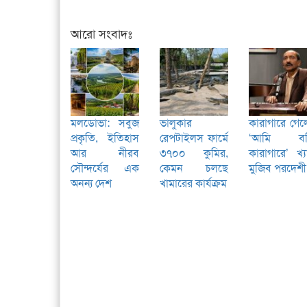
আরো সংবাদঃ
মলডোভা: সবুজ
ভালুকার
কারাগারে গে
প্রকৃতি, ইতিহাস
রেপটাইলস ফার্মে
‘আমি বন্
আর নীরব
৩৭০০ কুমির,
কারাগারে’ খ্
সৌন্দর্যের এক
কেমন চলছে
মুজিব পরদেশী
অনন্য দেশ
খামারের কার্যক্রম