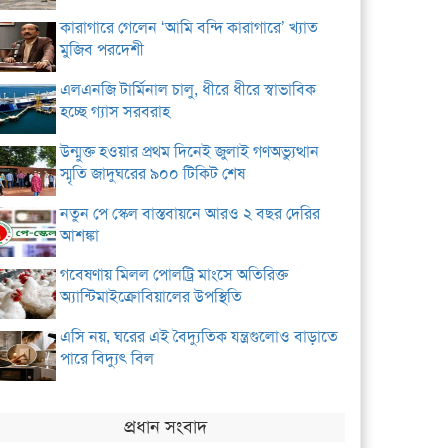
কারাগারে গেলেন ‘আমি বন্দি কারাগারে’ খ্যাত
মুজিব পরদেশী
এলএনজি টার্মিনাল চালু, ধীরে ধীরে স্বাভাবিক
হচ্ছে গ্যাস সরবরাহ
উন্মুক্ত হওয়ার প্রথম দিনেই জুলাই গণঅভ্যুত্থান
স্মৃতি জাদুঘরের ৯০০ টিকিট শেষ
নতুন পে স্কেল বাস্তবায়নে আরও ২ বছর দেরির
আশঙ্কা
গবেষণায় মিলল পোলট্রি মাংসে অতিরিক্ত
অ্যান্টিমাইক্রোবিয়ালের উপস্থিতি
এসি নয়, ঘরের এই বৈদ্যুতিক যন্ত্রগুলোও বাড়াতে
পারে বিদ্যুৎ বিল
প্রধান সংবাদ