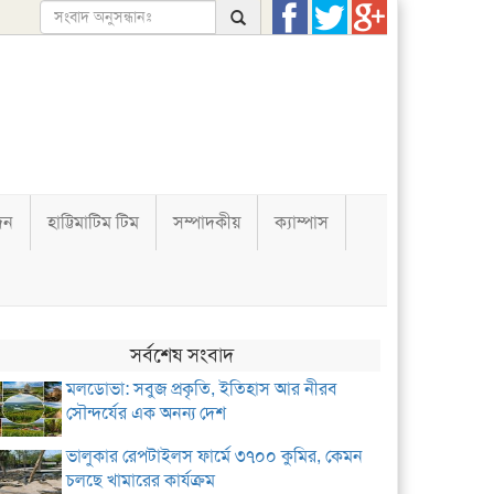
দন
হাট্টিমাটিম টিম
সম্পাদকীয়
ক্যাম্পাস
সর্বশেষ সংবাদ
মলডোভা: সবুজ প্রকৃতি, ইতিহাস আর নীরব
সৌন্দর্যের এক অনন্য দেশ
ভালুকার রেপটাইলস ফার্মে ৩৭০০ কুমির, কেমন
চলছে খামারের কার্যক্রম