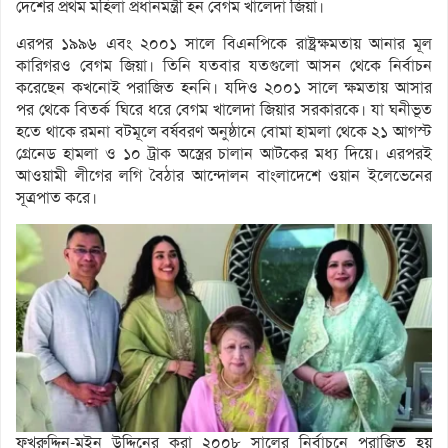
দেশের প্রথম মহিলা প্রধানমন্ত্রী হন বেগম খালেদা জিয়া।
এরপর ১৯৯৬ এবং ২০০১ সালে বিএনপিকে রাষ্ট্রক্ষমতায় আনার মূল
কারিগরও বেগম জিয়া। তিনি যতবার যতগুলো আসন থেকে নির্বাচন
করেছেন কখনোই পরাজিত হননি। যদিও ২০০১ সালে ক্ষমতায় আসার
পর থেকে বিতর্ক ঘিরে ধরে বেগম খালেদা জিয়ার সরকারকে। যা ঘনীভূত
হতে থাকে রমনা বটমূলে বর্ষবরণ অনুষ্ঠানে বোমা হামলা থেকে ২১ আগস্ট
গ্রেনেড হামলা ও ১০ ট্রাক অস্ত্রের চালান আটকের মধ্য দিয়ে। এরপরই
আওয়ামী লীগের লগি বৈঠার আন্দোলন বাংলাদেশে ওয়ান ইলেভেনের
সূত্রপাত করে।
ফখরুদ্দিন-মইন উদ্দিনের করা ২০০৮ সালের নির্বাচনে পরাজিত হয়