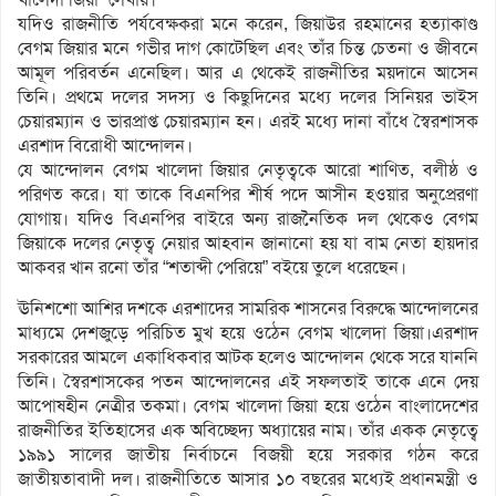
যদিও রাজনীতি পর্যবেক্ষকরা মনে করেন, জিয়াউর রহমানের হত্যাকাণ্ড
বেগম জিয়ার মনে গভীর দাগ কোটেছিল এবং তাঁর চিন্ত চেতনা ও জীবনে
আমূল পরিবর্তন এনেছিল। আর এ থেকেই রাজনীতির ময়দানে আসেন
তিনি। প্রথমে দলের সদস্য ও কিছুদিনের মধ্যে দলের সিনিয়র ভাইস
চেয়ারম্যান ও ভারপ্রাপ্ত চেয়ারম্যান হন। এরই মধ্যে দানা বাঁধে স্বৈরশাসক
এরশাদ বিরোধী আন্দোলন।
যে আন্দোলন বেগম খালেদা জিয়ার নেতৃত্বকে আরো শাণিত, বলীষ্ঠ ও
পরিণত করে। যা তাকে বিএনপির শীর্ষ পদে আসীন হওয়ার অনুপ্রেরণা
যোগায়। যদিও বিএনপির বাইরে অন্য রাজনৈতিক দল থেকেও বেগম
জিয়াকে দলের নেতৃত্ব নেয়ার আহবান জানানো হয় যা বাম নেতা হায়দার
আকবর খান রনো তাঁর “শতাব্দী পেরিয়ে” বইয়ে তুলে ধরেছেন।
ঊনিশশো আশির দশকে এরশাদের সামরিক শাসনের বিরুদ্ধে আন্দোলনের
মাধ্যমে দেশজুড়ে পরিচিত মুখ হয়ে ওঠেন বেগম খালেদা জিয়া।এরশাদ
সরকারের আমলে একাধিকবার আটক হলেও আন্দোলন থেকে সরে যাননি
তিনি। স্বৈরশাসকের পতন আন্দোলনের এই সফলতাই তাকে এনে দেয়
আপোষহীন নেত্রীর তকমা। বেগম খালেদা জিয়া হয়ে ওঠেন বাংলাদেশের
রাজনীতির ইতিহাসের এক অবিচ্ছেদ্য অধ্যায়ের নাম। তাঁর একক নেতৃত্বে
১৯৯১ সালের জাতীয় নির্বাচনে বিজয়ী হয়ে সরকার গঠন করে
জাতীয়তাবাদী দল। রাজনীতিতে আসার ১০ বছরের মধ্যেই প্রধানমন্ত্রী ও