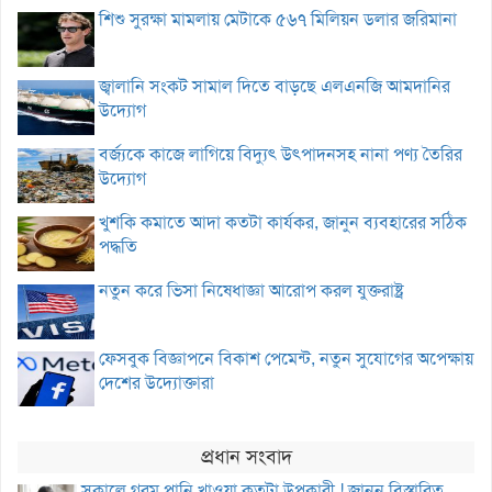
শিশু সুরক্ষা মামলায় মেটাকে ৫৬৭ মিলিয়ন ডলার জরিমানা
জ্বালানি সংকট সামাল দিতে বাড়ছে এলএনজি আমদানির
উদ্যোগ
বর্জ্যকে কাজে লাগিয়ে বিদ্যুৎ উৎপাদনসহ নানা পণ্য তৈরির
উদ্যোগ
খুশকি কমাতে আদা কতটা কার্যকর, জানুন ব্যবহারের সঠিক
পদ্ধতি
নতুন করে ভিসা নিষেধাজ্ঞা আরোপ করল যুক্তরাষ্ট্র
ফেসবুক বিজ্ঞাপনে বিকাশ পেমেন্ট, নতুন সুযোগের অপেক্ষায়
দেশের উদ্যোক্তারা
প্রধান সংবাদ
সকালে গরম পানি খাওয়া কতটা উপকারী ! জানুন বিস্তারিত