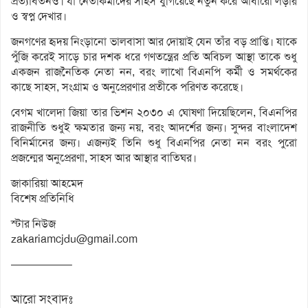
প্রত্যাবর্তনও। যা নেতাকর্মীদের সাহস যুগিয়েছে নতুন করে আবারো লড়ার
ও স্বপ্ন দেখার।
জনগণের হৃদয় নিংড়ানো ভালবাসা আর দোয়াই যেন তাঁর বড় প্রাপ্তি। যাকে
পুঁজি করেই সাড়ে চার দশক ধরে গণতন্ত্রের প্রতি অবিচল আস্থা তাকে শুধু
একজন রাজনৈতিক নেতা নন, বরং লাখো বিএনপি কর্মী ও সমর্থকের
কাছে সাহস, সংগ্রাম ও অনুপ্রেরণার প্রতীকে পরিণত করেছে।
বেগম খালেদা জিয়া তার ভিশন ২০৩০ এ ঘোষণা দিয়েছিলেন, বিএনপির
রাজনীতি শুধুই ক্ষমতার জন্য নয়, বরং আদর্শের জন্য। সুন্দর বাংলাদেশ
বিনির্মানের জন্য। এজন্যই তিনি শুধু বিএনপির নেতা নন বরং পুরো
প্রজন্মের অনুপ্রেরণা, সাহস আর আস্থার বাতিঘর।
জাকারিয়া আহমেদ
বিশেষ প্রতিনিধি
স্টার নিউজ
zakariamcjdu@gmail.com
—————–
আরো সংবাদঃ