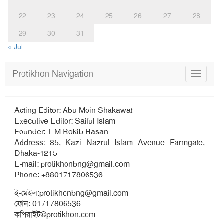
22
23
24
25
26
27
28
29
30
31
« Jul
Protikhon Navigation
Toggle
navigat
Acting Editor: Abu Moin Shakawat
Executive Editor: Saiful Islam
Founder: T M Rokib Hasan
Address: 85, Kazi Nazrul Islam Avenue Farmgate,
Dhaka-1215
E-mail:
protikhonbng@gmail.com
Phone: +8801717806536
ই-মেইল:
protikhonbng@gmail.com
ফোন: 01717806536
কপিরাইট©protikhon.com