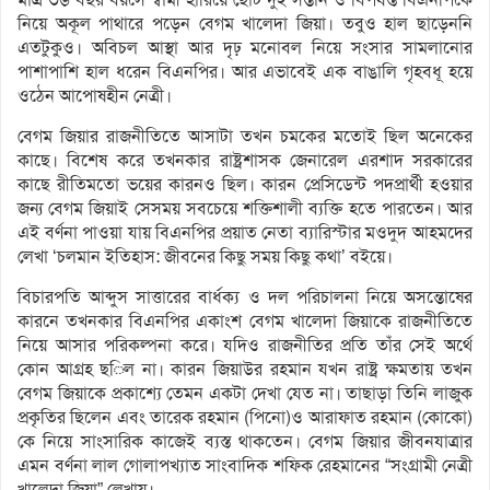
নিয়ে অকূল পাথারে পড়েন বেগম খালেদা জিয়া। তবুও হাল ছাড়েননি
এতটুকুও। অবিচল আস্থা আর দৃঢ় মনোবল নিয়ে সংসার সামলানোর
পাশাপাশি হাল ধরেন বিএনপির। আর এভাবেই এক বাঙালি গৃহবধূ হয়ে
ওঠেন আপোষহীন নেত্রী।
বেগম জিয়ার রাজনীতিতে আসাটা তখন চমকের মতোই ছিল অনেকের
কাছে। বিশেষ করে তখনকার রাষ্ট্রশাসক জেনারেল এরশাদ সরকারের
কাছে রীতিমতো ভয়ের কারনও ছিল। কারন প্রেসিডেন্ট পদপ্রার্থী হওয়ার
জন্য বেগম জিয়াই সেসময় সবচেয়ে শক্তিশালী ব্যক্তি হতে পারতেন। আর
এই বর্ণনা পাওয়া যায় বিএনপির প্রয়াত নেতা ব্যারিস্টার মওদুদ আহমদের
লেখা ‘চলমান ইতিহাস: জীবনের কিছু সময় কিছু কথা’ বইয়ে।
বিচারপতি আব্দুস সাত্তারের বার্ধক্য ও দল পরিচালনা নিয়ে অসন্তোষের
কারনে তখনকার বিএনপির একাংশ বেগম খালেদা জিয়াকে রাজনীতিতে
নিয়ে আসার পরিকল্পনা করে। যদিও রাজনীতির প্রতি তাঁর সেই অর্থে
কোন আগ্রহ ছিল না। কারন জিয়াউর রহমান যখন রাষ্ট্র ক্ষমতায় তখন
বেগম জিয়াকে প্রকাশ্যে তেমন একটা দেখা যেত না। তাছাড়া তিনি লাজুক
প্রকৃতির ছিলেন এবং তারেক রহমান (পিনো)ও আরাফাত রহমান (কোকো)
কে নিয়ে সাংসারিক কাজেই ব্যস্ত থাকতেন। বেগম জিয়ার জীবনযাত্রার
এমন বর্ণনা লাল গোলাপখ্যাত সাংবাদিক শফিক রেহমানের “সংগ্রামী নেত্রী
খালেদা জিয়া” লেখায়।