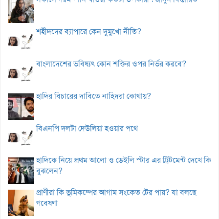
শহীদদের ব্যাপারে কেন দুমুখো নীতি?
বাংলাদেশের ভবিষ্যৎ কোন শক্তির ওপর নির্ভর করবে?
হাদির বিচারের দাবিতে নাহিদরা কোথায়?
বিএনপি দলটা দেউলিয়া হওয়ার পথে
হাদিকে নিয়ে প্রথম আলো ও ডেইলি স্টার এর ট্রিটমেন্ট দেখে কি
বুঝলেন?
প্রাণীরা কি ভূমিকম্পের আগাম সংকেত টের পায়? যা বলছে
গবেষণা