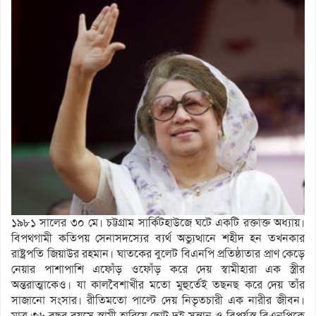
১৯৮১ সালের ৩০ মে। চট্টগ্রাম সার্কিটহাউজে ঘটে একটি রক্তাক্ত অধ্যায়।
বিপথগামী কতিপয় সেনাসদস্যের ব্যর্থ অভ্যুত্থানে শহীদ হন তখনকার
রাষ্ট্রপতি জিয়াউর রহমান। ঘাতকের বুলেট বিএনপি প্রতিষ্ঠাতার প্রাণ কেড়ে
নেয়ার পাশাপাশি এফোঁড় ওফোঁড় করে দেয় স্বামীহারা এক স্ত্রীর
অন্তরাত্মাকেও। যা কালবৈশাখীর মতো মুহুর্তেই তছনছ করে দেয় তাঁর
সাজানো সংসার। রীতিমতো পাল্টে দেয় নিভৃতচারী এক নারীর জীবন।
মাত্র ৩৬ বছর বয়সে স্বামী হারিয়ে ছোট দুই সন্তান ও বিপর্যস্ত বিএনপিকে