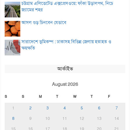
চট্টগ্রাম এলিভেটেড এক্সপ্রেসওয়ে: ফাঁকা উড়ালপথ, নিচে
জ্যামের শহর
আসল গুড় চিনবেন যেভাবে
সারাদেশে ভূমিকম্প : ঢাকাসহ বিভিন্ন জেলায় হতাহত ও
ক্ষয়ক্ষতি
আর্কাইভ
August 2026
S
S
M
T
W
T
F
1
2
3
4
5
6
7
8
9
10
11
12
13
14
15
16
17
18
19
20
21