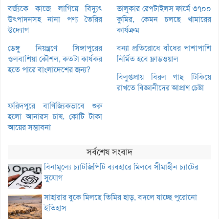
বর্জ্যকে কাজে লাগিয়ে বিদ্যুৎ
ভালুকার রেপটাইলস ফার্মে ৩৭০০
উৎপাদনসহ নানা পণ্য তৈরির
কুমির, কেমন চলছে খামারের
উদ্যোগ
কার্যক্রম
ডেঙ্গু নিয়ন্ত্রণে সিঙ্গাপুরের
বন্যা প্রতিরোধে বাঁধের পাশাপাশি
ওলবাশিয়া কৌশল, কতটা কার্যকর
নির্মিত হবে ফ্লাডওয়াল
হতে পারে বাংলাদেশের জন্য?
বিলুপ্তপ্রায় বিরল গাছ টিকিয়ে
রাখতে বিজ্ঞানীদের আপ্রাণ চেষ্টা
ফরিদপুরে বাণিজ্যিকভাবে শুরু
হলো আনারস চাষ, কোটি টাকা
আয়ের সম্ভাবনা
সর্বশেষ সংবাদ
বিনামূল্যে চ্যাটজিপিটি ব্যবহারে মিলবে সীমাহীন চ্যাটের
সুযোগ
সাহারার বুকে মিলছে তিমির হাড়, বদলে যাচ্ছে পুরোনো
ইতিহাস