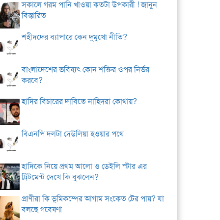
সকালে গরম পানি খাওয়া কতটা উপকারী ! জানুন
বিস্তারিত
শহীদদের ব্যাপারে কেন দুমুখো নীতি?
বাংলাদেশের ভবিষ্যৎ কোন শক্তির ওপর নির্ভর
করবে?
হাদির বিচারের দাবিতে নাহিদরা কোথায়?
বিএনপি দলটা দেউলিয়া হওয়ার পথে
হাদিকে নিয়ে প্রথম আলো ও ডেইলি স্টার এর
ট্রিটমেন্ট দেখে কি বুঝলেন?
প্রাণীরা কি ভূমিকম্পের আগাম সংকেত টের পায়? যা
বলছে গবেষণা