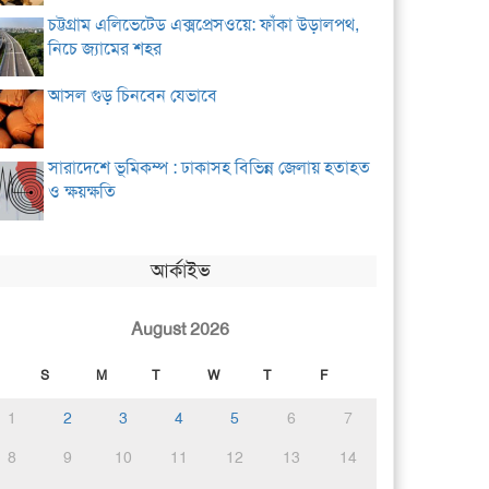
চট্টগ্রাম এলিভেটেড এক্সপ্রেসওয়ে: ফাঁকা উড়ালপথ,
নিচে জ্যামের শহর
আসল গুড় চিনবেন যেভাবে
সারাদেশে ভূমিকম্প : ঢাকাসহ বিভিন্ন জেলায় হতাহত
ও ক্ষয়ক্ষতি
আর্কাইভ
August 2026
S
M
T
W
T
F
1
2
3
4
5
6
7
8
9
10
11
12
13
14