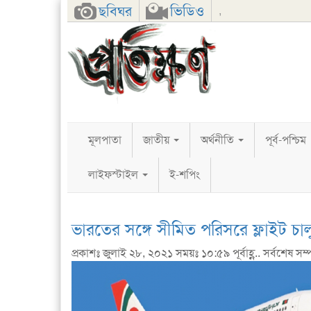
Facebook
Twitter
Google+
ছবিঘর
ভিডিও
,
মূলপাতা
জাতীয়
অর্থনীতি
পূর্ব-পশ্চিম
লাইফস্টাইল
ই-শপিং
ভারতের সঙ্গে সীমিত পরিসরে ফ্লাইট চা
প্রকাশঃ জুলাই ২৮, ২০২১ সময়ঃ ১০:৫৯ পূর্বাহ্ণ.. সর্বশেষ সম্পা