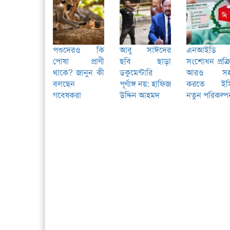
পশুদেরও কি
আবু সাঈদের
এনআইডি
পোষা প্রাণী
ছবি ছাড়া
সংশোধন প্রক্র
থাকে? জানুন কী
ডকুমেন্টারি
আরও স
বলছেন
পূর্ণাঙ্গ নয়: হাফিজ
করতে ইস
গবেষকরা
উদ্দিন আহমদ
নতুন পরিকল্প