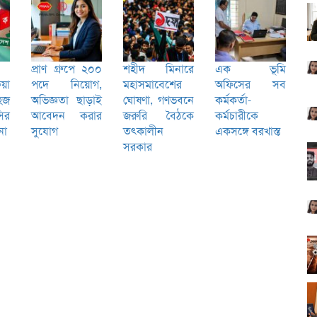
প্রাণ গ্রুপে ২০০
শহীদ মিনারে
এক ভূমি
িয়া
পদে নিয়োগ,
মহাসমাবেশের
অফিসের সব
হজ
অভিজ্ঞতা ছাড়াই
ঘোষণা, গণভবনে
কর্মকর্তা-
ির
আবেদন করার
জরুরি বৈঠকে
কর্মচারীকে
না
সুযোগ
তৎকালীন
একসঙ্গে বরখাস্ত
সরকার