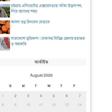
চট্টগ্রাম এলিভেটেড এক্সপ্রেসওয়ে: ফাঁকা উড়ালপথ,
নিচে জ্যামের শহর
আসল গুড় চিনবেন যেভাবে
সারাদেশে ভূমিকম্প : ঢাকাসহ বিভিন্ন জেলায় হতাহত
ও ক্ষয়ক্ষতি
আর্কাইভ
August 2026
S
M
T
W
T
F
1
2
3
4
5
6
7
8
9
10
11
12
13
14