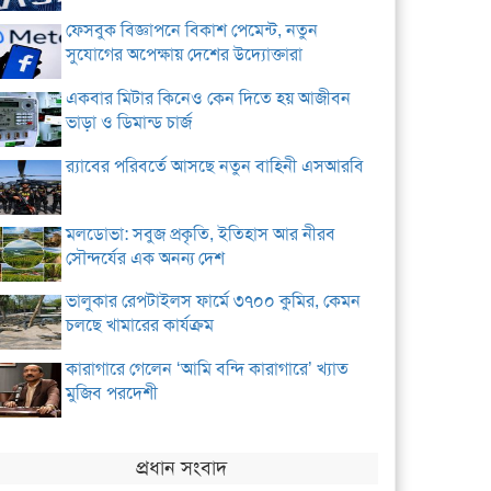
ফেসবুক বিজ্ঞাপনে বিকাশ পেমেন্ট, নতুন
সুযোগের অপেক্ষায় দেশের উদ্যোক্তারা
একবার মিটার কিনেও কেন দিতে হয় আজীবন
ভাড়া ও ডিমান্ড চার্জ
র‌্যাবের পরিবর্তে আসছে নতুন বাহিনী এসআরবি
মলডোভা: সবুজ প্রকৃতি, ইতিহাস আর নীরব
সৌন্দর্যের এক অনন্য দেশ
ভালুকার রেপটাইলস ফার্মে ৩৭০০ কুমির, কেমন
চলছে খামারের কার্যক্রম
কারাগারে গেলেন ‘আমি বন্দি কারাগারে’ খ্যাত
মুজিব পরদেশী
প্রধান সংবাদ