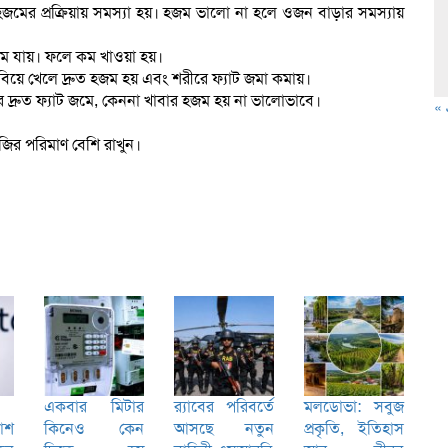
জমের প্রক্রিয়ায় সমস্যা হয়। হজম ভালো না হলে ওজন বাড়ার সমস্যায়
 কমে যায়। ফলে কম খাওয়া হয়।
য়ে খেলে দ্রুত হজম হয় এবং শরীরে ফ্যাট জমা কমায়।
 দ্রুত ফ্যাট জমে, কেননা খাবার হজম হয় না ভালোভাবে।
« 
বজির পরিমাণ বেশি রাখুন।
একবার মিটার
র‌্যাবের পরিবর্তে
মলডোভা: সবুজ
কাশ
কিনেও কেন
আসছে নতুন
প্রকৃতি, ইতিহাস