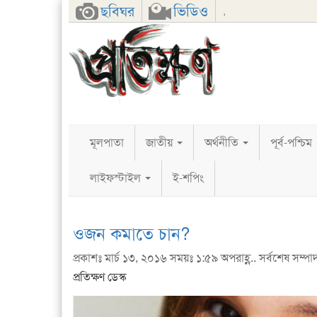
Facebook
Twitter
Google+
ছবিঘর
ভিডিও
,
মূলপাতা
জাতীয়
অর্থনীতি
পূর্ব-পশ্চিম
লাইফস্টাইল
ই-শপিং
ওজন কমাতে চান?
প্রকাশঃ মার্চ ১৩, ২০১৬ সময়ঃ ১:৫৯ অপরাহ্ণ.. সর্বশেষ সম্পা
প্রতিক্ষণ ডেস্ক