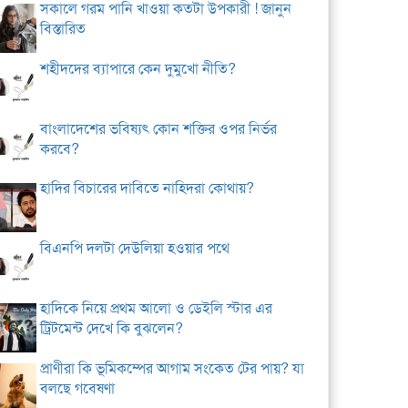
সকালে গরম পানি খাওয়া কতটা উপকারী ! জানুন
বিস্তারিত
শহীদদের ব্যাপারে কেন দুমুখো নীতি?
বাংলাদেশের ভবিষ্যৎ কোন শক্তির ওপর নির্ভর
করবে?
হাদির বিচারের দাবিতে নাহিদরা কোথায়?
বিএনপি দলটা দেউলিয়া হওয়ার পথে
হাদিকে নিয়ে প্রথম আলো ও ডেইলি স্টার এর
ট্রিটমেন্ট দেখে কি বুঝলেন?
প্রাণীরা কি ভূমিকম্পের আগাম সংকেত টের পায়? যা
বলছে গবেষণা