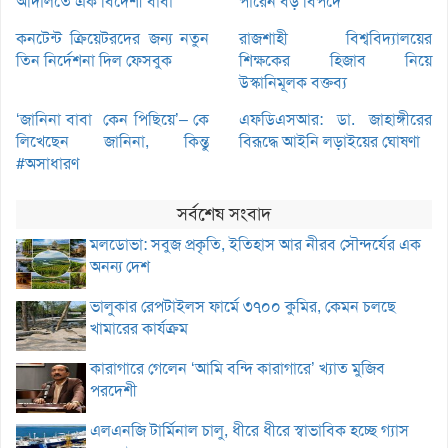
আদালতে এক বিদেশী বাবা
পারেন বড় বিপদে
কনটেন্ট ক্রিয়েটরদের জন্য নতুন
রাজশাহী বিশ্ববিদ্যালয়ের
তিন নির্দেশনা দিল ফেসবুক
শিক্ষকের হিজাব নিয়ে
উস্কানিমূলক বক্তব্য
‘জানিনা বাবা কেন পিছিয়ে’– কে
এফডিএসআর: ডা. জাহাঙ্গীরের
লিখেছেন জানিনা, কিন্তু
বিরূদ্ধে আইনি লড়াইয়ের ঘোষণা
#অসাধারণ
সর্বশেষ সংবাদ
মলডোভা: সবুজ প্রকৃতি, ইতিহাস আর নীরব সৌন্দর্যের এক
অনন্য দেশ
ভালুকার রেপটাইলস ফার্মে ৩৭০০ কুমির, কেমন চলছে
খামারের কার্যক্রম
কারাগারে গেলেন ‘আমি বন্দি কারাগারে’ খ্যাত মুজিব
পরদেশী
এলএনজি টার্মিনাল চালু, ধীরে ধীরে স্বাভাবিক হচ্ছে গ্যাস