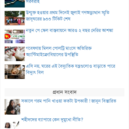
সরবরাহ
উন্মুক্ত হওয়ার প্রথম দিনেই জুলাই গণঅভ্যুত্থান স্মৃতি
জাদুঘরের ৯০০ টিকিট শেষ
নতুন পে স্কেল বাস্তবায়নে আরও ২ বছর দেরির আশঙ্কা
গবেষণায় মিলল পোলট্রি মাংসে অতিরিক্ত
অ্যান্টিমাইক্রোবিয়ালের উপস্থিতি
এসি নয়, ঘরের এই বৈদ্যুতিক যন্ত্রগুলোও বাড়াতে পারে
বিদ্যুৎ বিল
প্রধান সংবাদ
সকালে গরম পানি খাওয়া কতটা উপকারী ! জানুন বিস্তারিত
শহীদদের ব্যাপারে কেন দুমুখো নীতি?