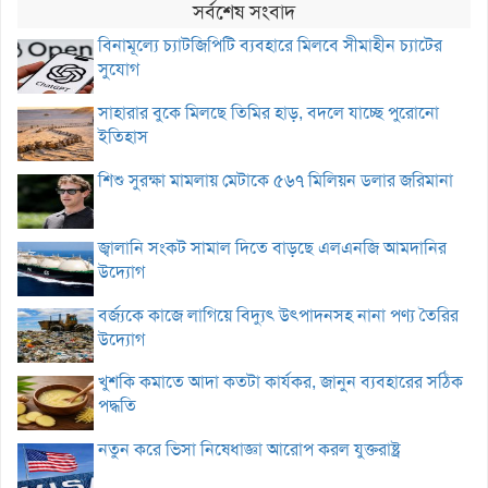
সর্বশেষ সংবাদ
বিনামূল্যে চ্যাটজিপিটি ব্যবহারে মিলবে সীমাহীন চ্যাটের
সুযোগ
সাহারার বুকে মিলছে তিমির হাড়, বদলে যাচ্ছে পুরোনো
ইতিহাস
শিশু সুরক্ষা মামলায় মেটাকে ৫৬৭ মিলিয়ন ডলার জরিমানা
জ্বালানি সংকট সামাল দিতে বাড়ছে এলএনজি আমদানির
উদ্যোগ
বর্জ্যকে কাজে লাগিয়ে বিদ্যুৎ উৎপাদনসহ নানা পণ্য তৈরির
উদ্যোগ
খুশকি কমাতে আদা কতটা কার্যকর, জানুন ব্যবহারের সঠিক
পদ্ধতি
নতুন করে ভিসা নিষেধাজ্ঞা আরোপ করল যুক্তরাষ্ট্র