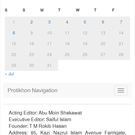
S
S
M
T
W
T
F
1
2
3
4
5
6
7
8
9
10
11
12
13
14
15
16
17
18
19
20
21
22
23
24
25
26
27
28
29
30
31
« Jul
Protikhon Navigation
Toggle
navigat
Acting Editor: Abu Moin Shakawat
Executive Editor: Saiful Islam
Founder: T M Rokib Hasan
Address: 85, Kazi Nazrul Islam Avenue Farmgate,