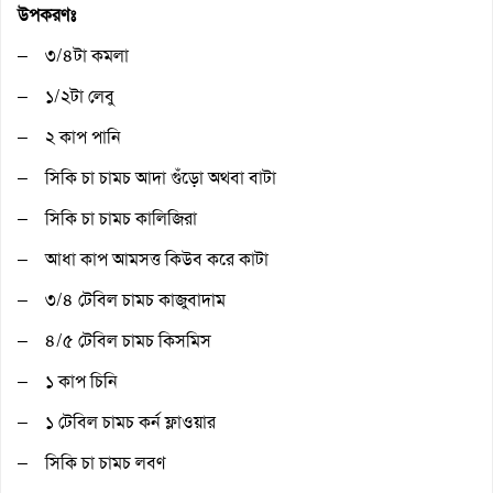
উপকরণঃ
– ৩/৪টা কমলা
– ১/২টা লেবু
– ২ কাপ পানি
– সিকি চা চামচ আদা গুঁড়ো অথবা বাটা
– সিকি চা চামচ কালিজিরা
– আধা কাপ আমসত্ত কিউব করে কাটা
– ৩/৪ টেবিল চামচ কাজুবাদাম
– ৪/৫ টেবিল চামচ কিসমিস
– ১ কাপ চিনি
– ১ টেবিল চামচ কর্ন ফ্লাওয়ার
– সিকি চা চামচ লবণ