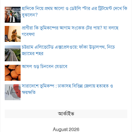
হাদিকে নিয়ে প্রথম আলো ও ডেইলি স্টার এর ট্রিটমেন্ট দেখে কি
বুঝলেন?
প্রাণীরা কি ভূমিকম্পের আগাম সংকেত টের পায়? যা বলছে
গবেষণা
চট্টগ্রাম এলিভেটেড এক্সপ্রেসওয়ে: ফাঁকা উড়ালপথ, নিচে
জ্যামের শহর
আসল গুড় চিনবেন যেভাবে
সারাদেশে ভূমিকম্প : ঢাকাসহ বিভিন্ন জেলায় হতাহত ও
ক্ষয়ক্ষতি
আর্কাইভ
August 2026