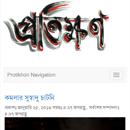
Protikhon Navigation
Toggle
navigat
কমলার সুস্বাদু চাটনি
প্রকাশঃ জানুয়ারি ২৫, ২০১৬ সময়ঃ ৪:২৭ অপরাহ্ণ.. সর্বশেষ সম্পাদনাঃ
৪:২৭ অপরাহ্ণ