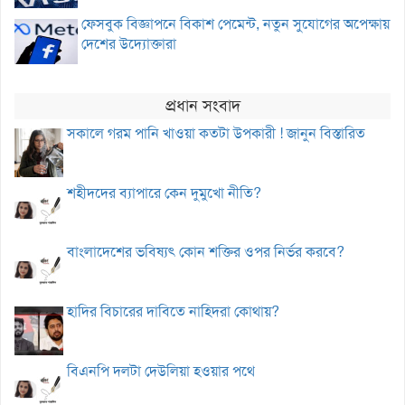
ফেসবুক বিজ্ঞাপনে বিকাশ পেমেন্ট, নতুন সুযোগের অপেক্ষায়
দেশের উদ্যোক্তারা
প্রধান সংবাদ
সকালে গরম পানি খাওয়া কতটা উপকারী ! জানুন বিস্তারিত
শহীদদের ব্যাপারে কেন দুমুখো নীতি?
বাংলাদেশের ভবিষ্যৎ কোন শক্তির ওপর নির্ভর করবে?
হাদির বিচারের দাবিতে নাহিদরা কোথায়?
বিএনপি দলটা দেউলিয়া হওয়ার পথে