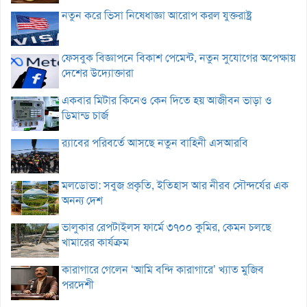
নতুন করে ভিসা নিষেধাজ্ঞা আরোপ করল যুক্তরাষ্ট্র
ফেসবুক বিজ্ঞাপনে বিকাশ পেমেন্ট, নতুন সুযোগের অপেক্ষায়
দেশের উদ্যোক্তারা
একবার মিটার কিনেও কেন দিতে হয় আজীবন ভাড়া ও
ডিমান্ড চার্জ
র‌্যাবের পরিবর্তে আসছে নতুন বাহিনী এসআরবি
মলডোভা: সবুজ প্রকৃতি, ইতিহাস আর নীরব সৌন্দর্যের এক
অনন্য দেশ
ভালুকার রেপটাইলস ফার্মে ৩৭০০ কুমির, কেমন চলছে
খামারের কার্যক্রম
কারাগারে গেলেন ‘আমি বন্দি কারাগারে’ খ্যাত মুজিব
পরদেশী