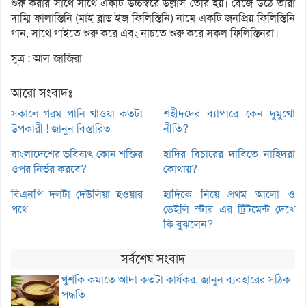
শুরু করার সাথে সাথে একটি উচ্চস্বরে উল্লাস তৈরি হয়। বেজে উঠে তারা
দাম্মি ফালাস্তিনি (মাই ব্লাড ইজ ফিলিস্তিনি) নামে একটি জনপ্রিয় ফিলিস্তিনি
গান, সাথে গাইতে শুরু করে এবং নাচতে শুরু করে সকল ফিলিস্তিনরা।
সূত্র : আল-জাজিরা
আরো সংবাদঃ
সকালে গরম পানি খাওয়া কতটা
শহীদদের ব্যাপারে কেন দুমুখো
উপকারী ! জানুন বিস্তারিত
নীতি?
বাংলাদেশের ভবিষ্যৎ কোন শক্তির
হাদির বিচারের দাবিতে নাহিদরা
ওপর নির্ভর করবে?
কোথায়?
বিএনপি দলটা দেউলিয়া হওয়ার
হাদিকে নিয়ে প্রথম আলো ও
পথে
ডেইলি স্টার এর ট্রিটমেন্ট দেখে
কি বুঝলেন?
সর্বশেষ সংবাদ
খুশকি কমাতে আদা কতটা কার্যকর, জানুন ব্যবহারের সঠিক
পদ্ধতি