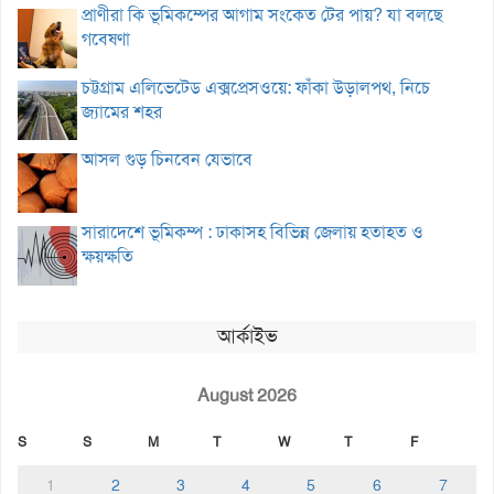
প্রাণীরা কি ভূমিকম্পের আগাম সংকেত টের পায়? যা বলছে
গবেষণা
চট্টগ্রাম এলিভেটেড এক্সপ্রেসওয়ে: ফাঁকা উড়ালপথ, নিচে
জ্যামের শহর
আসল গুড় চিনবেন যেভাবে
সারাদেশে ভূমিকম্প : ঢাকাসহ বিভিন্ন জেলায় হতাহত ও
ক্ষয়ক্ষতি
আর্কাইভ
August 2026
S
S
M
T
W
T
F
1
2
3
4
5
6
7