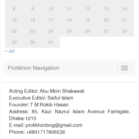
8
9
10
11
12
13
14
15
16
17
18
19
20
21
22
23
24
25
26
27
28
29
30
31
« Jul
Protikhon Navigation
Toggle
navigat
Acting Editor: Abu Moin Shakawat
Executive Editor: Saiful Islam
Founder: T M Rokib Hasan
Address: 85, Kazi Nazrul Islam Avenue Farmgate,
Dhaka-1215
E-mail:
protikhonbng@gmail.com
Phone: +8801717806536