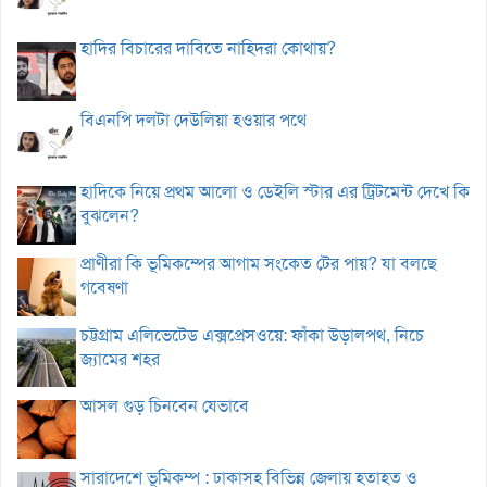
হাদির বিচারের দাবিতে নাহিদরা কোথায়?
বিএনপি দলটা দেউলিয়া হওয়ার পথে
হাদিকে নিয়ে প্রথম আলো ও ডেইলি স্টার এর ট্রিটমেন্ট দেখে কি
বুঝলেন?
প্রাণীরা কি ভূমিকম্পের আগাম সংকেত টের পায়? যা বলছে
গবেষণা
চট্টগ্রাম এলিভেটেড এক্সপ্রেসওয়ে: ফাঁকা উড়ালপথ, নিচে
জ্যামের শহর
আসল গুড় চিনবেন যেভাবে
সারাদেশে ভূমিকম্প : ঢাকাসহ বিভিন্ন জেলায় হতাহত ও