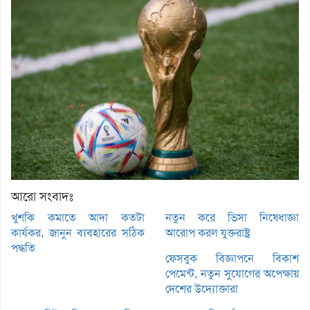
আরো সংবাদঃ
খুশকি কমাতে আদা কতটা
নতুন করে ভিসা নিষেধাজ্ঞা
কার্যকর, জানুন ব্যবহারের সঠিক
আরোপ করল যুক্তরাষ্ট্র
পদ্ধতি
ফেসবুক বিজ্ঞাপনে বিকাশ
পেমেন্ট, নতুন সুযোগের অপেক্ষায়
দেশের উদ্যোক্তারা