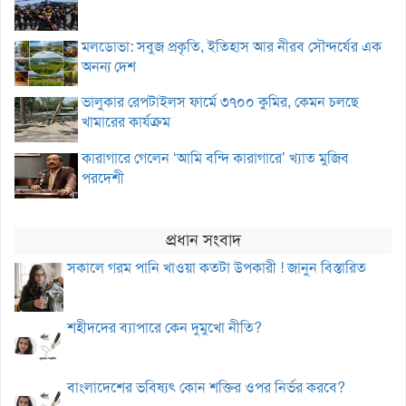
মলডোভা: সবুজ প্রকৃতি, ইতিহাস আর নীরব সৌন্দর্যের এক
অনন্য দেশ
ভালুকার রেপটাইলস ফার্মে ৩৭০০ কুমির, কেমন চলছে
খামারের কার্যক্রম
কারাগারে গেলেন ‘আমি বন্দি কারাগারে’ খ্যাত মুজিব
পরদেশী
প্রধান সংবাদ
সকালে গরম পানি খাওয়া কতটা উপকারী ! জানুন বিস্তারিত
শহীদদের ব্যাপারে কেন দুমুখো নীতি?
বাংলাদেশের ভবিষ্যৎ কোন শক্তির ওপর নির্ভর করবে?