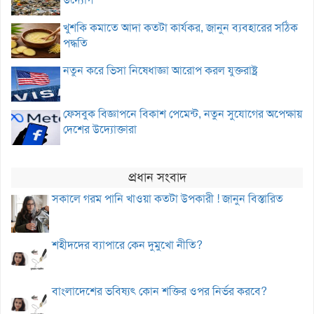
খুশকি কমাতে আদা কতটা কার্যকর, জানুন ব্যবহারের সঠিক
পদ্ধতি
নতুন করে ভিসা নিষেধাজ্ঞা আরোপ করল যুক্তরাষ্ট্র
ফেসবুক বিজ্ঞাপনে বিকাশ পেমেন্ট, নতুন সুযোগের অপেক্ষায়
দেশের উদ্যোক্তারা
প্রধান সংবাদ
সকালে গরম পানি খাওয়া কতটা উপকারী ! জানুন বিস্তারিত
শহীদদের ব্যাপারে কেন দুমুখো নীতি?
বাংলাদেশের ভবিষ্যৎ কোন শক্তির ওপর নির্ভর করবে?