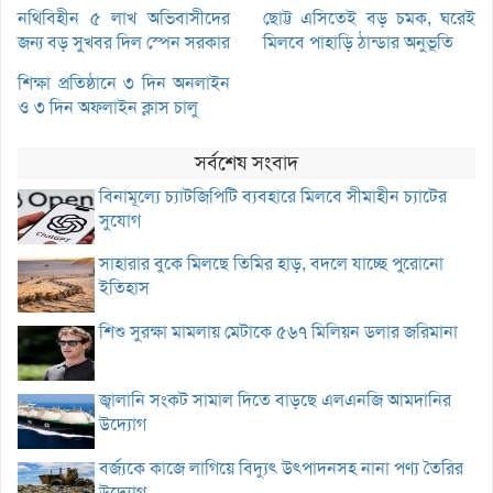
নথিবিহীন ৫ লাখ অভিবাসীদের
ছোট্ট এসিতেই বড় চমক, ঘরেই
জন্য বড় সুখবর দিল স্পেন সরকার
মিলবে পাহাড়ি ঠান্ডার অনুভূতি
শিক্ষা প্রতিষ্ঠানে ৩ দিন অনলাইন
ও ৩ দিন অফলাইন ক্লাস চালু
সর্বশেষ সংবাদ
বিনামূল্যে চ্যাটজিপিটি ব্যবহারে মিলবে সীমাহীন চ্যাটের
সুযোগ
সাহারার বুকে মিলছে তিমির হাড়, বদলে যাচ্ছে পুরোনো
ইতিহাস
শিশু সুরক্ষা মামলায় মেটাকে ৫৬৭ মিলিয়ন ডলার জরিমানা
জ্বালানি সংকট সামাল দিতে বাড়ছে এলএনজি আমদানির
উদ্যোগ
বর্জ্যকে কাজে লাগিয়ে বিদ্যুৎ উৎপাদনসহ নানা পণ্য তৈরির
উদ্যোগ