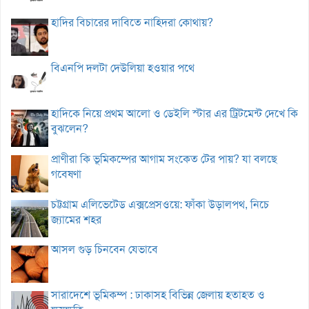
হাদির বিচারের দাবিতে নাহিদরা কোথায়?
বিএনপি দলটা দেউলিয়া হওয়ার পথে
হাদিকে নিয়ে প্রথম আলো ও ডেইলি স্টার এর ট্রিটমেন্ট দেখে কি
বুঝলেন?
প্রাণীরা কি ভূমিকম্পের আগাম সংকেত টের পায়? যা বলছে
গবেষণা
চট্টগ্রাম এলিভেটেড এক্সপ্রেসওয়ে: ফাঁকা উড়ালপথ, নিচে
জ্যামের শহর
আসল গুড় চিনবেন যেভাবে
সারাদেশে ভূমিকম্প : ঢাকাসহ বিভিন্ন জেলায় হতাহত ও