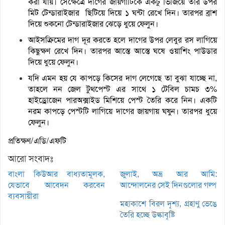
করা যায়। সেক্ষেত্রে দাগের জায়গাটিকে একটু ভিজিয়ে তার উপর
মিট টেন্ডারাইজার ছিটিয়ে দিয়ে ১ ঘন্টা রেখে দিন। তারপর ব্রাশ
দিয়ে শুকনো টেন্ডারাইজার ঝেড়ে ধুয়ে ফেলুন।
আইসক্রিমের দাগ দূর করতে হলে দাগের উপর লেবুর রস লাগিয়ে
কিছুক্ষণ রেখে দিন। তারপর আস্তে আস্তে ঘষে ওয়াশিং পাউডার
দিয়ে ধুয়ে ফেলুন।
যদি এমন হয় যে কাপড়ে কিসের দাগ লেগেছে তা বুঝা যাচ্ছে না,
তাহলে নন জেল টুথপেস্ট এর সাথে ১ টেবিল চামচ ৩%
হাইড্রোজেন পারঅক্সাইড মিশিয়ে পেস্ট তৈরি করে নিন। একটি
নরম কাপড়ে পেস্টটি লাগিয়ে দাগের জায়গায় ঘষুন। তারপর ধুয়ে
ফেলুন।
প্রতিক্ষণ/এডি/এফটি
আরো সংবাদঃ
বাংলা কিউআর বাধ্যতামূলক,
জুলাই, অভ্র আর আমি:
যেভাবে আবেদন করবেন
আন্দোলনের সেই দিনগুলোর গল্প
ব্যবসায়ীরা
মহাকাশে বিরল দৃশ্য, গ্রহাণু ভেঙে
তৈরি হচ্ছে উল্কাবৃষ্টি