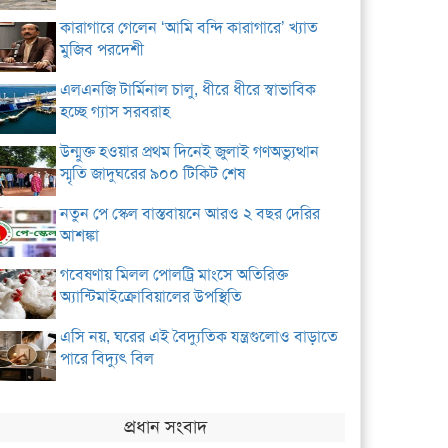
কারাগারে গেলেন ‘আমি বন্দি কারাগারে’ খ্যাত
মুজিব পরদেশী
এলএনজি টার্মিনাল চালু, ধীরে ধীরে স্বাভাবিক
হচ্ছে গ্যাস সরবরাহ
উন্মুক্ত হওয়ার প্রথম দিনেই জুলাই গণঅভ্যুত্থান
স্মৃতি জাদুঘরের ৯০০ টিকিট শেষ
নতুন পে স্কেল বাস্তবায়নে আরও ২ বছর দেরির
আশঙ্কা
গবেষণায় মিলল পোলট্রি মাংসে অতিরিক্ত
অ্যান্টিমাইক্রোবিয়ালের উপস্থিতি
এসি নয়, ঘরের এই বৈদ্যুতিক যন্ত্রগুলোও বাড়াতে
পারে বিদ্যুৎ বিল
প্রধান সংবাদ