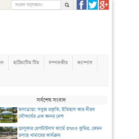
দন
হাট্টিমাটিম টিম
সম্পাদকীয়
ক্যাম্পাস
সর্বশেষ সংবাদ
মলডোভা: সবুজ প্রকৃতি, ইতিহাস আর নীরব
সৌন্দর্যের এক অনন্য দেশ
ভালুকার রেপটাইলস ফার্মে ৩৭০০ কুমির, কেমন
চলছে খামারের কার্যক্রম