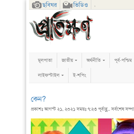
Facebook
Twitter
Google+
ছবিঘর
ভিডিও
,
মূলপাতা
জাতীয়
অর্থনীতি
পূর্ব-পশ্চিম
লাইফস্টাইল
ই-শপিং
কেন?
প্রকাশঃ আগস্ট ২১, ২০২১ সময়ঃ ৭:২৩ পূর্বাহ্ণ.. সর্বশেষ সম্পাদ