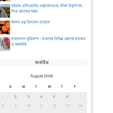
চট্টগ্রাম এলিভেটেড এক্সপ্রেসওয়ে: ফাঁকা উড়ালপথ,
নিচে জ্যামের শহর
আসল গুড় চিনবেন যেভাবে
সারাদেশে ভূমিকম্প : ঢাকাসহ বিভিন্ন জেলায় হতাহত
ও ক্ষয়ক্ষতি
আর্কাইভ
August 2026
S
M
T
W
T
F
1
2
3
4
5
6
7
8
9
10
11
12
13
14