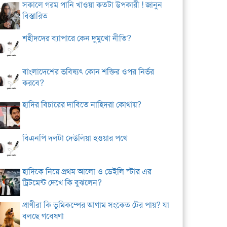
সকালে গরম পানি খাওয়া কতটা উপকারী ! জানুন
বিস্তারিত
শহীদদের ব্যাপারে কেন দুমুখো নীতি?
বাংলাদেশের ভবিষ্যৎ কোন শক্তির ওপর নির্ভর
করবে?
হাদির বিচারের দাবিতে নাহিদরা কোথায়?
বিএনপি দলটা দেউলিয়া হওয়ার পথে
হাদিকে নিয়ে প্রথম আলো ও ডেইলি স্টার এর
ট্রিটমেন্ট দেখে কি বুঝলেন?
প্রাণীরা কি ভূমিকম্পের আগাম সংকেত টের পায়? যা
বলছে গবেষণা