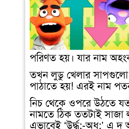
পরিণত হয়। যার নাম অহং
তখন লুডু খেলার সাপগুলো
পাঠাতে হয়! এরই নাম পত
নিচ থেকে ওপরে উঠতে যত
নামতে ঠিক ততটাই সাজা 
এভাবেই ‘উর্দ্ধ:-অধ:’ এ দ