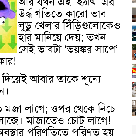
আর যখন এই ‘হঠাৎ’ এর
উর্দ্ধ গতিতে কারো ভাব
লুডু খেলার সিঁড়িগুলোকেও
হার মানিয়ে দেয়; তখন
সেই ভাবটা ‘ভয়ঙ্কর সাপে’
কার!
 দিয়েই আবার তাকে শূন্যে
ন।
 মজা লাগে; ওপর থেকে নিচে
লাজে। মাজাতেও চোট লাগে!
ু অবস্থার পরিণতিতে পরিণত হয়