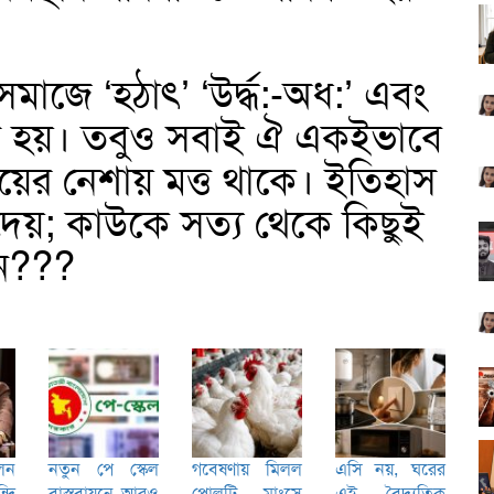
জে ‘হঠাৎ’ ‘উর্দ্ধ:-অধ:’ এবং
েখতে হয়। তবুও সবাই ঐ একইভাবে
য়ের নেশায় মত্ত থাকে। ইতিহাস
 দেয়; কাউকে সত্য থেকে কিছুই
েন???
লেন
নতুন পে স্কেল
গবেষণায় মিলল
এসি নয়, ঘরের
দি
বাস্তবায়নে আরও
পোলট্রি মাংসে
এই বৈদ্যুতিক