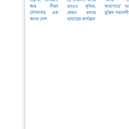
আর নীরব
৩৭০০ কুমির,
কারাগারে’ খ্
সৌন্দর্যের এক
কেমন চলছে
মুজিব পরদেশী
অনন্য দেশ
খামারের কার্যক্রম