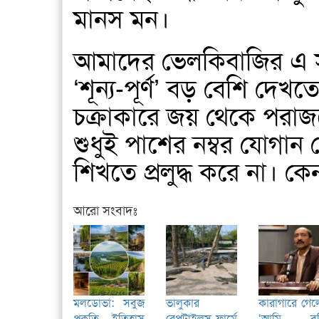
মানস মন।
আমাদের ভেলকিবাজির এ সমা
‘শূন্য-পূর্ণ’ বড় বেশি দ
চক্রাকারে জয় থেকে পরাজ
শুধুই পাশের নম্বর যোগান
শিখতে প্রলুদ্ধ করে না। ক
আরো সংবাদঃ
মলডোভা: সবুজ
ভালুকার
কারাগারে গে
প্রকৃতি, ইতিহাস
রেপটাইলস ফার্মে
‘আমি বন্