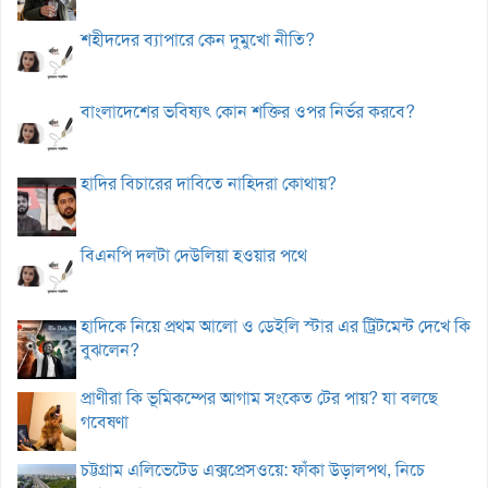
শহীদদের ব্যাপারে কেন দুমুখো নীতি?
বাংলাদেশের ভবিষ্যৎ কোন শক্তির ওপর নির্ভর করবে?
হাদির বিচারের দাবিতে নাহিদরা কোথায়?
বিএনপি দলটা দেউলিয়া হওয়ার পথে
হাদিকে নিয়ে প্রথম আলো ও ডেইলি স্টার এর ট্রিটমেন্ট দেখে কি
বুঝলেন?
প্রাণীরা কি ভূমিকম্পের আগাম সংকেত টের পায়? যা বলছে
গবেষণা
চট্টগ্রাম এলিভেটেড এক্সপ্রেসওয়ে: ফাঁকা উড়ালপথ, নিচে