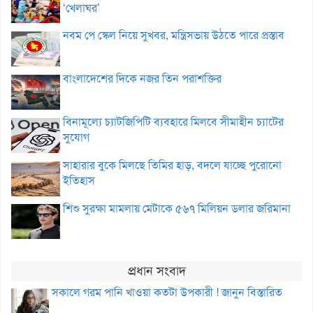
‘খেলাঘর’
নবম পে স্কেল নিয়ে সুখবর, মন্ত্রিসভায় উঠতে পারে প্রস্তাব
বাংলাদেশের দিকে নজর তিন পরাশক্তির
বিনামূল্যে চ্যাটজিপিটি ব্যবহারে মিলবে সীমাহীন চ্যাটের
সুযোগ
সাহারার বুকে মিলছে তিমির হাড়, বদলে যাচ্ছে পুরোনো
ইতিহাস
শিশু সুরক্ষা মামলায় মেটাকে ৫৬৭ মিলিয়ন ডলার জরিমানা
প্রধান সংবাদ
সকালে গরম পানি খাওয়া কতটা উপকারী ! জানুন বিস্তারিত