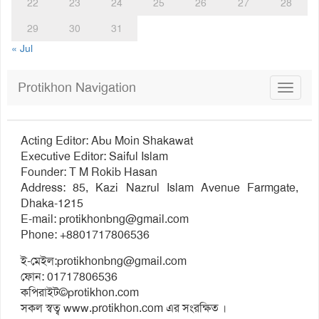
22
23
24
25
26
27
28
29
30
31
« Jul
Protikhon Navigation
Toggle
navigat
Acting Editor: Abu Moin Shakawat
Executive Editor: Saiful Islam
Founder: T M Rokib Hasan
Address: 85, Kazi Nazrul Islam Avenue Farmgate,
Dhaka-1215
E-mail:
protikhonbng@gmail.com
Phone: +8801717806536
ই-মেইল:
protikhonbng@gmail.com
ফোন: 01717806536
কপিরাইট©protikhon.com
সকল স্বত্ব www.protikhon.com এর সংরক্ষিত ।