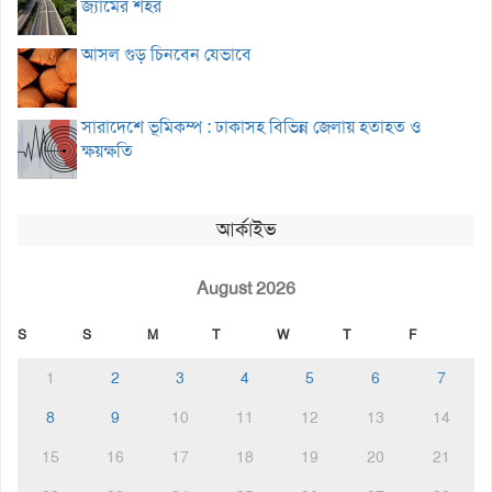
জ্যামের শহর
আসল গুড় চিনবেন যেভাবে
সারাদেশে ভূমিকম্প : ঢাকাসহ বিভিন্ন জেলায় হতাহত ও
ক্ষয়ক্ষতি
আর্কাইভ
August 2026
S
S
M
T
W
T
F
1
2
3
4
5
6
7
8
9
10
11
12
13
14
15
16
17
18
19
20
21