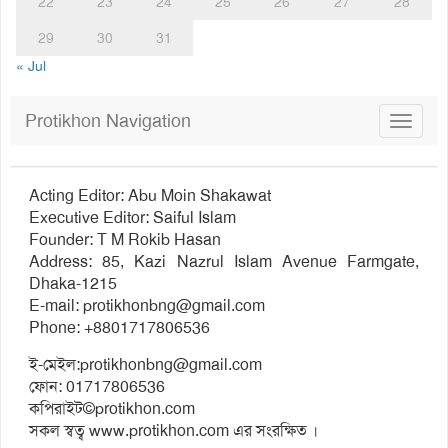
22
23
24
25
26
27
28
29
30
31
« Jul
Protikhon Navigation
Toggle
navigat
Acting Editor: Abu Moin Shakawat
Executive Editor: Saiful Islam
Founder: T M Rokib Hasan
Address: 85, Kazi Nazrul Islam Avenue Farmgate,
Dhaka-1215
E-mail:
protikhonbng@gmail.com
Phone: +8801717806536
ই-মেইল:
protikhonbng@gmail.com
ফোন: 01717806536
কপিরাইট©protikhon.com
সকল স্বত্ব www.protikhon.com এর সংরক্ষিত ।