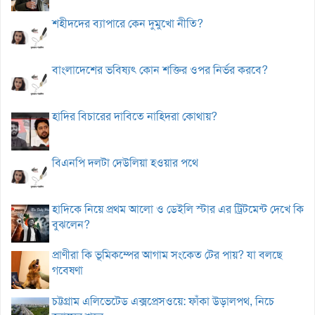
শহীদদের ব্যাপারে কেন দুমুখো নীতি?
বাংলাদেশের ভবিষ্যৎ কোন শক্তির ওপর নির্ভর করবে?
হাদির বিচারের দাবিতে নাহিদরা কোথায়?
বিএনপি দলটা দেউলিয়া হওয়ার পথে
হাদিকে নিয়ে প্রথম আলো ও ডেইলি স্টার এর ট্রিটমেন্ট দেখে কি
বুঝলেন?
প্রাণীরা কি ভূমিকম্পের আগাম সংকেত টের পায়? যা বলছে
গবেষণা
চট্টগ্রাম এলিভেটেড এক্সপ্রেসওয়ে: ফাঁকা উড়ালপথ, নিচে