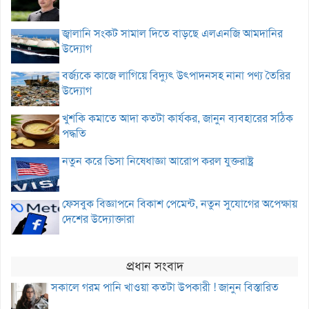
জ্বালানি সংকট সামাল দিতে বাড়ছে এলএনজি আমদানির
উদ্যোগ
বর্জ্যকে কাজে লাগিয়ে বিদ্যুৎ উৎপাদনসহ নানা পণ্য তৈরির
উদ্যোগ
খুশকি কমাতে আদা কতটা কার্যকর, জানুন ব্যবহারের সঠিক
পদ্ধতি
নতুন করে ভিসা নিষেধাজ্ঞা আরোপ করল যুক্তরাষ্ট্র
ফেসবুক বিজ্ঞাপনে বিকাশ পেমেন্ট, নতুন সুযোগের অপেক্ষায়
দেশের উদ্যোক্তারা
প্রধান সংবাদ
সকালে গরম পানি খাওয়া কতটা উপকারী ! জানুন বিস্তারিত