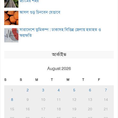
জ্যামের শহর
আসল গুড় চিনবেন যেভাবে
সারাদেশে ভূমিকম্প : ঢাকাসহ বিভিন্ন জেলায় হতাহত ও
ক্ষয়ক্ষতি
আর্কাইভ
August 2026
S
S
M
T
W
T
F
1
2
3
4
5
6
7
8
9
10
11
12
13
14
15
16
17
18
19
20
21