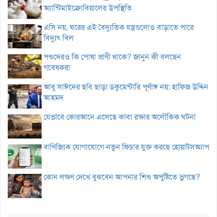
অ্যান্টিমাইক্রোবিয়ালের উপস্থিতি
এসি নয়, ঘরের এই বৈদ্যুতিক যন্ত্রগুলোও বাড়াতে পারে
বিদ্যুৎ বিল
পশুদেরও কি পোষা প্রাণী থাকে? জানুন কী বলছেন
গবেষকরা
আবু সাঈদের ছবি ছাড়া ডকুমেন্টারি পূর্ণাঙ্গ নয়: হাফিজ উদ্দিন
আহমদ
যেভাবে কোরআনে এসেছে কাবা রক্ষার অলৌকিক ঘটনা
বাণিজ্যিক যোগাযোগে নতুন ফিচার যুক্ত করছে হোয়াটসঅ্যাপ
কোন লক্ষণ দেখে বুঝবেন আপনার শিশু অপুষ্টিতে ভুগছে?