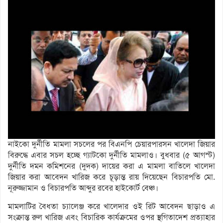
নাইকো দুর্নীতি মামলা সচলের পর বিএনপি চেয়ারপারসন খালেদা জিয়ার
বিরুদ্ধে এবার সচল হচ্ছে গ্যাটকো দুর্নীতি মামলাও। বুধবার (৫ আগস্ট)
দুর্নীতি দমন কমিশনের (দুদক) দায়ের করা এ মামলা বাতিলে খালেদা
জিয়ার করা আবেদন খারিজ করে চূড়ান্ত রায় দিয়েছেন বিচারপতি মো.
নূরুজ্জামান ও বিচারপতি আব্দুর রবের হাইকোর্ট বেঞ্চ।
মামলাটির বৈধতা চ্যালেঞ্জ করে খালেদার ওই রিট আবেদন ছাড়াও এ
সংক্রান্ত রুল খারিজ এবং বিচারিক কার্যক্রমের ওপর স্থগিতাদেশ প্রত্যাহার