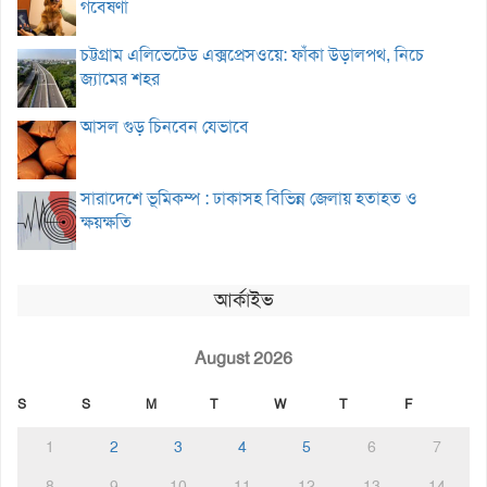
গবেষণা
চট্টগ্রাম এলিভেটেড এক্সপ্রেসওয়ে: ফাঁকা উড়ালপথ, নিচে
জ্যামের শহর
আসল গুড় চিনবেন যেভাবে
সারাদেশে ভূমিকম্প : ঢাকাসহ বিভিন্ন জেলায় হতাহত ও
ক্ষয়ক্ষতি
আর্কাইভ
August 2026
S
S
M
T
W
T
F
1
2
3
4
5
6
7
8
9
10
11
12
13
14