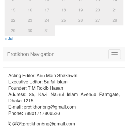
15
16
17
18
19
20
21
22
23
24
25
26
27
28
29
30
31
« Jul
Protikhon Navigation
Toggle
navigat
Acting Editor: Abu Moin Shakawat
Executive Editor: Saiful Islam
Founder: T M Rokib Hasan
Address: 85, Kazi Nazrul Islam Avenue Farmgate,
Dhaka-1215
E-mail:
protikhonbng@gmail.com
Phone: +8801717806536
ই-মেইল:
protikhonbng@gmail.com