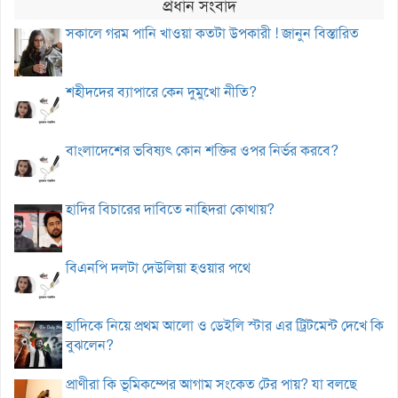
প্রধান সংবাদ
সকালে গরম পানি খাওয়া কতটা উপকারী ! জানুন বিস্তারিত
শহীদদের ব্যাপারে কেন দুমুখো নীতি?
বাংলাদেশের ভবিষ্যৎ কোন শক্তির ওপর নির্ভর করবে?
হাদির বিচারের দাবিতে নাহিদরা কোথায়?
বিএনপি দলটা দেউলিয়া হওয়ার পথে
হাদিকে নিয়ে প্রথম আলো ও ডেইলি স্টার এর ট্রিটমেন্ট দেখে কি
বুঝলেন?
প্রাণীরা কি ভূমিকম্পের আগাম সংকেত টের পায়? যা বলছে