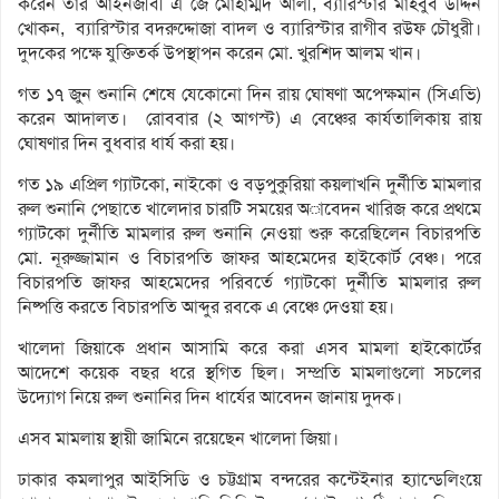
করেন তার আইনজীবী এ জে মোহাম্মদ আলী, ব্যারিস্টার মাহবুব উদ্দিন
খোকন, ব্যারিস্টার বদরুদ্দোজা বাদল ও ব্যারিস্টার রাগীব রউফ চৌধুরী।
দুদকের পক্ষে যুক্তিতর্ক উপস্থাপন করেন মো. খুরশিদ আলম খান।
গত ১৭ জুন শুনানি শেষে যেকোনো দিন রায় ঘোষণা অপেক্ষমান (সিএভি)
করেন আদালত। রোববার (২ আগস্ট) এ বেঞ্চের কার্যতালিকায় রায়
ঘোষণার দিন বুধবার ধার্য করা হয়।
গত ১৯ এপ্রিল গ্যাটকো, নাইকো ও বড়পুকুরিয়া কয়লাখনি দুর্নীতি মামলার
রুল শুনানি পেছাতে খালেদার চারটি সময়ের অাবেদন খারিজ করে প্রথমে
গ্যাটকো দুর্নীতি মামলার রুল শুনানি নেওয়া শুরু করেছিলেন বিচারপতি
মো. নূরুজ্জামান ও বিচারপতি জাফর আহমেদের হাইকোর্ট বেঞ্চ। পরে
বিচারপতি জাফর আহমেদের পরিবর্তে গ্যাটকো দুর্নীতি মামলার রুল
নিষ্পত্তি করতে বিচারপতি আব্দুর রবকে এ বেঞ্চে দেওয়া হয়।
খালেদা জিয়াকে প্রধান আসামি করে করা এসব মামলা হাইকোর্টের
আদেশে কয়েক বছর ধরে স্থগিত ছিল। সম্প্রতি মামলাগুলো সচলের
উদ্যোগ নিয়ে রুল শুনানির দিন ধার্যের আবেদন জানায় দুদক।
এসব মামলায় স্থায়ী জামিনে রয়েছেন খালেদা জিয়া।
ঢাকার কমলাপুর আইসিডি ও চট্টগ্রাম বন্দরের কন্টেইনার হ্যান্ডেলিংয়ে