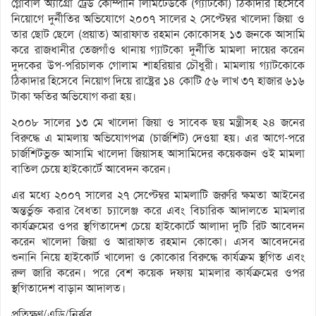
গ্লোবাল অ্যাগ্রো ট্রেড কোম্পানি লিমিটেডকে (গ্যাটকো) ঠিকাদার হিসেবে
নিয়োগে দুর্নীতির অভিযোগে ২০০৭ সালের ২ সেপ্টেম্বর খালেদা জিয়া ও
তার ছোট ছেলে (প্রয়াত) আরাফাত রহমান কোকোসহ ১৩ জনকে আসামি
করে রাজধানীর তেজগাঁও থানায় গ্যাটকো দুর্নীতি মামলা দায়ের করেন
দুদকের উপ-পরিচালক গোলাম শাহরিয়ার চৌধুরী। মামলায় গ্যাটকোকে
ঠিকাদার হিসেবে নিয়োগ দিয়ে রাষ্ট্রের ১৪ কোটি ৫৬ লাখ ৩৭ হাজার ৬১৬
টাকা ক্ষতির অভিযোগ করা হয়।
২০০৮ সালের ১৩ মে খালেদা জিয়া ও সাবেক ছয় মন্ত্রীসহ ২৪ জনের
বিরুদ্ধে এ মামলায় অভিযোগপত্র (চার্জশিট) দেওয়া হয়। এর আগে-পরে
চার্জশিটভুক্ত আসামি খালেদা জিয়াসহ আসামিদের কয়েকজন ওই মামলা
বাতিল চেয়ে হাইকোর্টে আবেদন করেন।
এর মধ্যে ২০০৭ সালের ২৭ সেপ্টেম্বর মামলাটি জরুরি ক্ষমতা আইনের
অন্তর্ভুক্ত করার বৈধতা চ্যালেঞ্জ করে এবং বিচারিক আদালতে মামলার
কার্যক্রমের ওপর স্থগিতাদেশ চেয়ে হাইকোর্টে আলাদা দুটি রিট আবেদন
করেন খালেদা জিয়া ও আরাফাত রহমান কোকো। এসব আবেদনের
শুনানি নিয়ে হাইকোর্ট খালেদা ও কোকোর বিরুদ্ধে কার্যক্রম স্থগিত এবং
রুল জারি করেন। পরে বেশ কয়েক দফায় মামলার কার্যক্রমের ওপর
স্থগিতাদেশ বাড়ান আদালত।
প্রতিক্ষণ/এডি/নির্ঝর