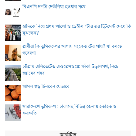
বিএনপি দলটা দেউলিয়া হওয়ার পথে
হাদিকে নিয়ে প্রথম আলো ও ডেইলি স্টার এর ট্রিটমেন্ট দেখে কি
বুঝলেন?
প্রাণীরা কি ভূমিকম্পের আগাম সংকেত টের পায়? যা বলছে
গবেষণা
চট্টগ্রাম এলিভেটেড এক্সপ্রেসওয়ে: ফাঁকা উড়ালপথ, নিচে
জ্যামের শহর
আসল গুড় চিনবেন যেভাবে
সারাদেশে ভূমিকম্প : ঢাকাসহ বিভিন্ন জেলায় হতাহত ও
ক্ষয়ক্ষতি
আর্কাইভ