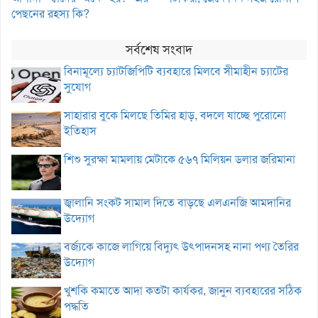
পেছনের রহস্য কি?
সর্বশেষ সংবাদ
বিনামূল্যে চ্যাটজিপিটি ব্যবহারে মিলবে সীমাহীন চ্যাটের
সুযোগ
সাহারার বুকে মিলছে তিমির হাড়, বদলে যাচ্ছে পুরোনো
ইতিহাস
শিশু সুরক্ষা মামলায় মেটাকে ৫৬৭ মিলিয়ন ডলার জরিমানা
জ্বালানি সংকট সামাল দিতে বাড়ছে এলএনজি আমদানির
উদ্যোগ
বর্জ্যকে কাজে লাগিয়ে বিদ্যুৎ উৎপাদনসহ নানা পণ্য তৈরির
উদ্যোগ
খুশকি কমাতে আদা কতটা কার্যকর, জানুন ব্যবহারের সঠিক
পদ্ধতি