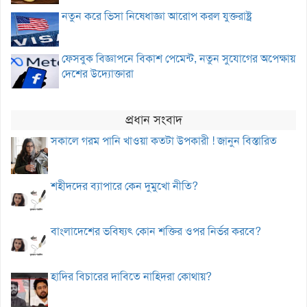
নতুন করে ভিসা নিষেধাজ্ঞা আরোপ করল যুক্তরাষ্ট্র
ফেসবুক বিজ্ঞাপনে বিকাশ পেমেন্ট, নতুন সুযোগের অপেক্ষায়
দেশের উদ্যোক্তারা
প্রধান সংবাদ
সকালে গরম পানি খাওয়া কতটা উপকারী ! জানুন বিস্তারিত
শহীদদের ব্যাপারে কেন দুমুখো নীতি?
বাংলাদেশের ভবিষ্যৎ কোন শক্তির ওপর নির্ভর করবে?
হাদির বিচারের দাবিতে নাহিদরা কোথায়?