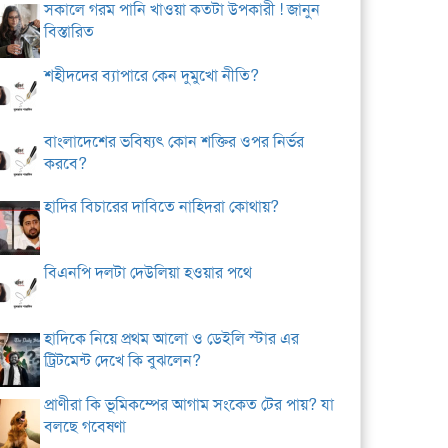
সকালে গরম পানি খাওয়া কতটা উপকারী ! জানুন
বিস্তারিত
শহীদদের ব্যাপারে কেন দুমুখো নীতি?
বাংলাদেশের ভবিষ্যৎ কোন শক্তির ওপর নির্ভর
করবে?
হাদির বিচারের দাবিতে নাহিদরা কোথায়?
বিএনপি দলটা দেউলিয়া হওয়ার পথে
হাদিকে নিয়ে প্রথম আলো ও ডেইলি স্টার এর
ট্রিটমেন্ট দেখে কি বুঝলেন?
প্রাণীরা কি ভূমিকম্পের আগাম সংকেত টের পায়? যা
বলছে গবেষণা