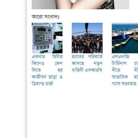
আরো সংবাদঃ
একবার মিটার
র‌্যাবের পরিবর্তে
এলএনজি
কিনেও কেন
আসছে নতুন
টার্মিনাল চা
দিতে হয়
বাহিনী এসআরবি
ধীরে ধী
আজীবন ভাড়া ও
স্বাভাবিক হচ
ডিমান্ড চার্জ
গ্যাস সরবরাহ