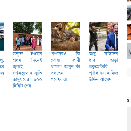
উন্মুক্ত হওয়ার
পশুদেরও কি
আবু সাঈদের
লু,
প্রথম দিনেই
পোষা প্রাণী
ছবি ছাড়া
রে
জুলাই
থাকে? জানুন কী
ডকুমেন্টারি
্ছে
গণঅভ্যুত্থান স্মৃতি
বলছেন
পূর্ণাঙ্গ নয়: হাফিজ
জাদুঘরের ৯০০
গবেষকরা
উদ্দিন আহমদ
টিকিট শেষ
S