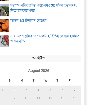
চট্টগ্রাম এলিভেটেড এক্সপ্রেসওয়ে: ফাঁকা উড়ালপথ,
নিচে জ্যামের শহর
আসল গুড় চিনবেন যেভাবে
সারাদেশে ভূমিকম্প : ঢাকাসহ বিভিন্ন জেলায় হতাহত
ও ক্ষয়ক্ষতি
আর্কাইভ
August 2026
S
M
T
W
T
F
1
2
3
4
5
6
7
8
9
10
11
12
13
14