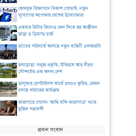
ফেসবুক বিজ্ঞাপনে বিকাশ পেমেন্ট, নতুন
সুযোগের অপেক্ষায় দেশের উদ্যোক্তারা
একবার মিটার কিনেও কেন দিতে হয় আজীবন
ভাড়া ও ডিমান্ড চার্জ
র‌্যাবের পরিবর্তে আসছে নতুন বাহিনী এসআরবি
মলডোভা: সবুজ প্রকৃতি, ইতিহাস আর নীরব
সৌন্দর্যের এক অনন্য দেশ
ভালুকার রেপটাইলস ফার্মে ৩৭০০ কুমির, কেমন
চলছে খামারের কার্যক্রম
কারাগারে গেলেন ‘আমি বন্দি কারাগারে’ খ্যাত
মুজিব পরদেশী
প্রধান সংবাদ