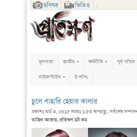
Facebook
Twitter
Google+
ছবিঘর
ভিডিও
,
মূলপাতা
জাতীয়
অর্থনীতি
পূর্ব-পশ্চিম
লাইফস্টাইল
ই-শপিং
চুলে বাহারি হেয়ার কালার
প্রকাশঃ মার্চ ৩, ২০১৫ সময়ঃ ১:৫৩ অপরাহ্ণ.. সর্বশেষ সম্পাদনা
তাজিন আক্তার, প্রতিক্ষণ ডট কম