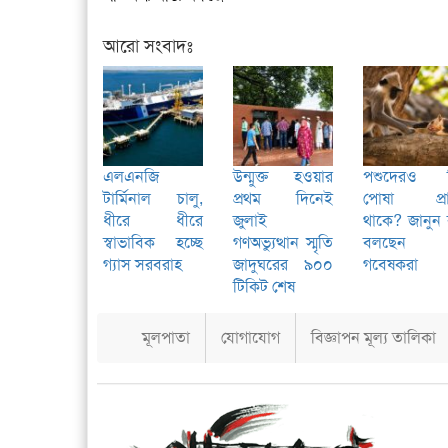
আরো সংবাদঃ
এলএনজি
উন্মুক্ত হওয়ার
পশুদেরও 
টার্মিনাল চালু,
প্রথম দিনেই
পোষা প্রা
ধীরে ধীরে
জুলাই
থাকে? জানুন
স্বাভাবিক হচ্ছে
গণঅভ্যুত্থান স্মৃতি
বলছেন
গ্যাস সরবরাহ
জাদুঘরের ৯০০
গবেষকরা
টিকিট শেষ
মূলপাতা
যোগাযোগ
বিজ্ঞাপন মূল্য তালিকা