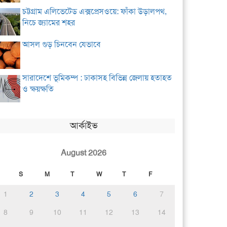
চট্টগ্রাম এলিভেটেড এক্সপ্রেসওয়ে: ফাঁকা উড়ালপথ,
নিচে জ্যামের শহর
আসল গুড় চিনবেন যেভাবে
সারাদেশে ভূমিকম্প : ঢাকাসহ বিভিন্ন জেলায় হতাহত
ও ক্ষয়ক্ষতি
আর্কাইভ
August 2026
S
M
T
W
T
F
1
2
3
4
5
6
7
8
9
10
11
12
13
14