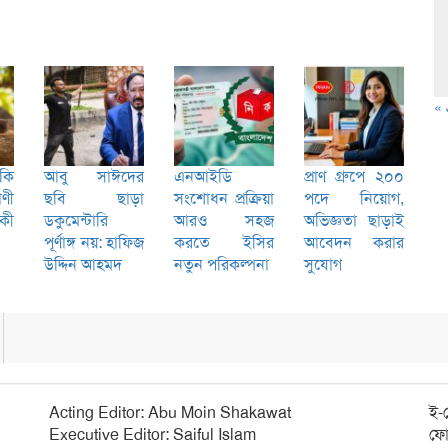
« 
কি
আবু সাঈদের
এনআইডি
প্রাণ গ্রুপে ২০০
ণী
ছবি ছাড়া
সংশোধন প্রক্রিয়া
পদে নিয়োগ,
 কী
ডকুমেন্টারি
আরও সহজ
অভিজ্ঞতা ছাড়াই
পূর্ণাঙ্গ নয়: হাফিজ
করতে ইসির
আবেদন করার
উদ্দিন আহমদ
নতুন পরিকল্পনা
সুযোগ
Acting Editor: Abu Moin Shakawat
ই-
Executive Editor: Saiful Islam
ফো