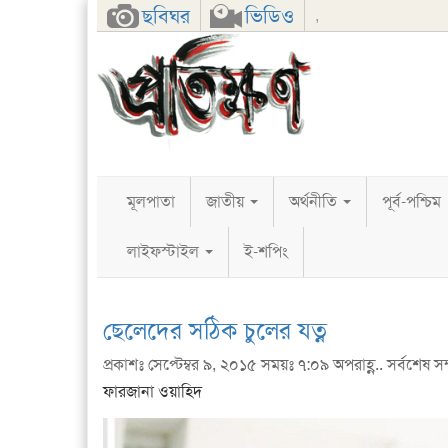
Facebook
Twitter
Google+
ছবিঘর
ভিডিও
,
মূলপাতা
জাতীয়
অর্থনীতি
পূর্ব-পশ্চিম
লাইফস্টাইল
ই-শপিং
ছেলেদের সঠিক চুলের যত্ন
প্রকাশঃ সেপ্টেম্বর ৯, ২০১৫ সময়ঃ ৭:০৯ অপরাহ্ণ.. সর্বশেষ সম্প
ফারজানা ওয়াহিদ