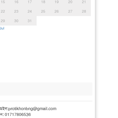
15
16
17
18
19
20
21
22
23
24
25
26
27
28
29
30
31
Jul
মেইল:
protikhonbng@gmail.com
ন: 01717806536