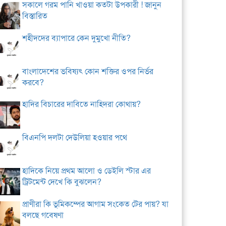
সকালে গরম পানি খাওয়া কতটা উপকারী ! জানুন
বিস্তারিত
শহীদদের ব্যাপারে কেন দুমুখো নীতি?
বাংলাদেশের ভবিষ্যৎ কোন শক্তির ওপর নির্ভর
করবে?
হাদির বিচারের দাবিতে নাহিদরা কোথায়?
বিএনপি দলটা দেউলিয়া হওয়ার পথে
হাদিকে নিয়ে প্রথম আলো ও ডেইলি স্টার এর
ট্রিটমেন্ট দেখে কি বুঝলেন?
প্রাণীরা কি ভূমিকম্পের আগাম সংকেত টের পায়? যা
বলছে গবেষণা