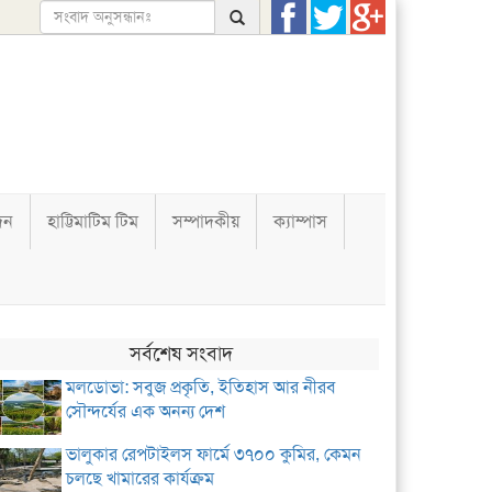
দন
হাট্টিমাটিম টিম
সম্পাদকীয়
ক্যাম্পাস
সর্বশেষ সংবাদ
মলডোভা: সবুজ প্রকৃতি, ইতিহাস আর নীরব
সৌন্দর্যের এক অনন্য দেশ
ভালুকার রেপটাইলস ফার্মে ৩৭০০ কুমির, কেমন
চলছে খামারের কার্যক্রম