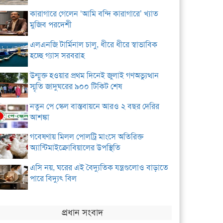
কারাগারে গেলেন ‘আমি বন্দি কারাগারে’ খ্যাত
মুজিব পরদেশী
এলএনজি টার্মিনাল চালু, ধীরে ধীরে স্বাভাবিক
হচ্ছে গ্যাস সরবরাহ
উন্মুক্ত হওয়ার প্রথম দিনেই জুলাই গণঅভ্যুত্থান
স্মৃতি জাদুঘরের ৯০০ টিকিট শেষ
নতুন পে স্কেল বাস্তবায়নে আরও ২ বছর দেরির
আশঙ্কা
গবেষণায় মিলল পোলট্রি মাংসে অতিরিক্ত
অ্যান্টিমাইক্রোবিয়ালের উপস্থিতি
এসি নয়, ঘরের এই বৈদ্যুতিক যন্ত্রগুলোও বাড়াতে
পারে বিদ্যুৎ বিল
প্রধান সংবাদ