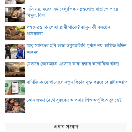
এসি নয়, ঘরের এই বৈদ্যুতিক যন্ত্রগুলোও বাড়াতে পারে
বিদ্যুৎ বিল
পশুদেরও কি পোষা প্রাণী থাকে? জানুন কী বলছেন
গবেষকরা
আবু সাঈদের ছবি ছাড়া ডকুমেন্টারি পূর্ণাঙ্গ নয়: হাফিজ উদ্দিন
আহমদ
যেভাবে কোরআনে এসেছে কাবা রক্ষার অলৌকিক ঘটনা
বাণিজ্যিক যোগাযোগে নতুন ফিচার যুক্ত করছে হোয়াটসঅ্যাপ
কোন লক্ষণ দেখে বুঝবেন আপনার শিশু অপুষ্টিতে ভুগছে?
প্রধান সংবাদ