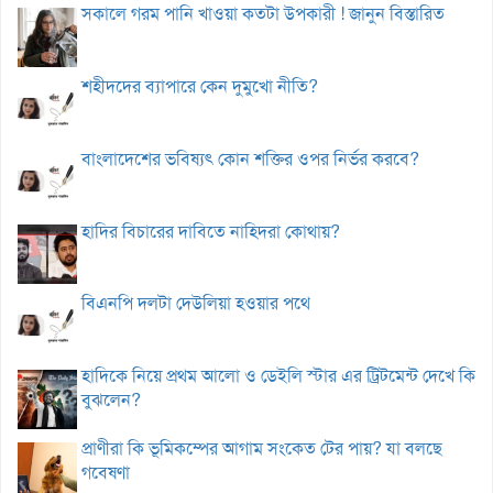
সকালে গরম পানি খাওয়া কতটা উপকারী ! জানুন বিস্তারিত
শহীদদের ব্যাপারে কেন দুমুখো নীতি?
বাংলাদেশের ভবিষ্যৎ কোন শক্তির ওপর নির্ভর করবে?
হাদির বিচারের দাবিতে নাহিদরা কোথায়?
বিএনপি দলটা দেউলিয়া হওয়ার পথে
হাদিকে নিয়ে প্রথম আলো ও ডেইলি স্টার এর ট্রিটমেন্ট দেখে কি
বুঝলেন?
প্রাণীরা কি ভূমিকম্পের আগাম সংকেত টের পায়? যা বলছে
গবেষণা