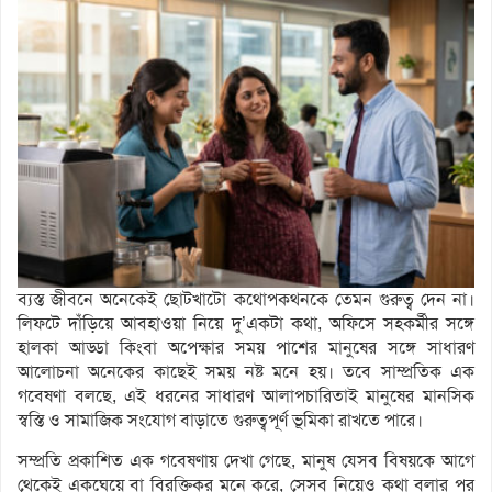
ব্যস্ত জীবনে অনেকেই ছোটখাটো কথোপকথনকে তেমন গুরুত্ব দেন না।
লিফটে দাঁড়িয়ে আবহাওয়া নিয়ে দু’একটা কথা, অফিসে সহকর্মীর সঙ্গে
হালকা আড্ডা কিংবা অপেক্ষার সময় পাশের মানুষের সঙ্গে সাধারণ
আলোচনা অনেকের কাছেই সময় নষ্ট মনে হয়। তবে সাম্প্রতিক এক
গবেষণা বলছে, এই ধরনের সাধারণ আলাপচারিতাই মানুষের মানসিক
স্বস্তি ও সামাজিক সংযোগ বাড়াতে গুরুত্বপূর্ণ ভূমিকা রাখতে পারে।
সম্প্রতি প্রকাশিত এক গবেষণায় দেখা গেছে, মানুষ যেসব বিষয়কে আগে
থেকেই একঘেয়ে বা বিরক্তিকর মনে করে, সেসব নিয়েও কথা বলার পর