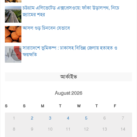
চট্টগ্রাম এলিভেটেড এক্সপ্রেসওয়ে: ফাঁকা উড়ালপথ, নিচে
জ্যামের শহর
আসল গুড় চিনবেন যেভাবে
সারাদেশে ভূমিকম্প : ঢাকাসহ বিভিন্ন জেলায় হতাহত ও
ক্ষয়ক্ষতি
আর্কাইভ
August 2026
S
S
M
T
W
T
F
1
2
3
4
5
6
7
8
9
10
11
12
13
14