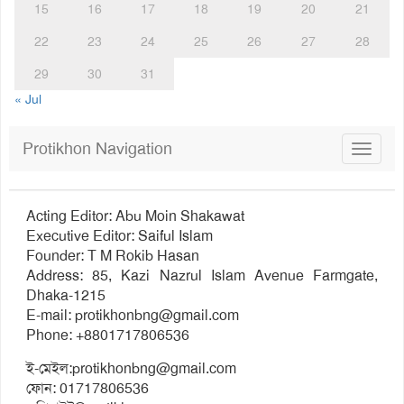
15
16
17
18
19
20
21
22
23
24
25
26
27
28
29
30
31
« Jul
Protikhon Navigation
Toggle
navigat
Acting Editor: Abu Moin Shakawat
Executive Editor: Saiful Islam
Founder: T M Rokib Hasan
Address: 85, Kazi Nazrul Islam Avenue Farmgate,
Dhaka-1215
E-mail:
protikhonbng@gmail.com
Phone: +8801717806536
ই-মেইল:
protikhonbng@gmail.com
ফোন: 01717806536