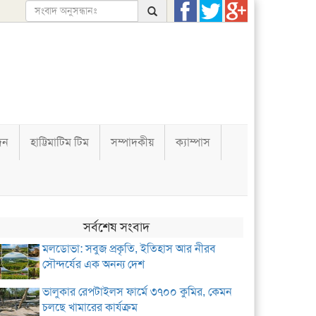
দন
হাট্টিমাটিম টিম
সম্পাদকীয়
ক্যাম্পাস
সর্বশেষ সংবাদ
মলডোভা: সবুজ প্রকৃতি, ইতিহাস আর নীরব
সৌন্দর্যের এক অনন্য দেশ
ভালুকার রেপটাইলস ফার্মে ৩৭০০ কুমির, কেমন
চলছে খামারের কার্যক্রম