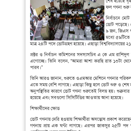
শেষ হয়েছে বৃ
ফল গণনা শুরু 
নির্বাচনে মো
ভোট পড়েছে। কে
৯ জন, জিএস পদে
মধ্যে ৫৯টিতে 
মাত্র ২৪টি পদে ভোটগ্রহণ হয়েছে। এছাড়া বিশ্ববিদ্যালয়ের ২১টি হল
প্রক্টর ও নির্বাচন কমিশনের সদস্যসচিব এ কে এম রাশি
এগোচ্ছে। তিনি বলেন, “আমরা আশা করছি রাত ১০টা থেক
পারব।”
তিনি আরও জানান, শুরুতে ওএমআর মেশিনে গণনার পরিকল্পনা 
এতে সময় বেশি লাগছে। এছাড়া কিছু হলে ভোট শুরু ও শেষ হ
অনুপস্থিতির কারণে ভোট গণনা শুরুতেই বিলম্ব হয়। শুক্রব
হয়েছে এবং সবগুলো সিসিটিভির আওতায় আনা হয়েছে।
শিক্ষার্থীদের ক্ষোভ
ভোট গণনায় দেরি হওয়ায় শিক্ষার্থীরা অসন্তোষ প্রকাশ করেছ
গণনায় প্রায় এক ঘণ্টা লাগছে। এরপর জাকসুর ২৫টি পদ