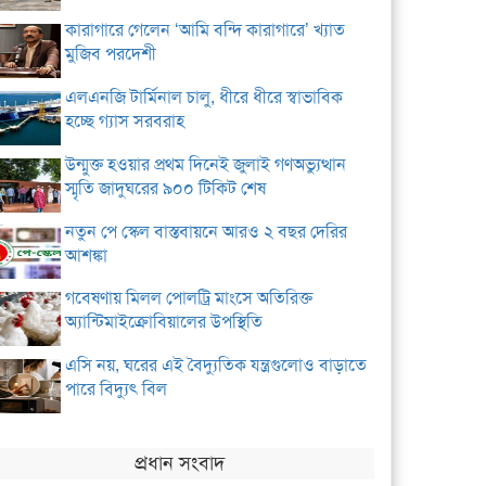
কারাগারে গেলেন ‘আমি বন্দি কারাগারে’ খ্যাত
মুজিব পরদেশী
এলএনজি টার্মিনাল চালু, ধীরে ধীরে স্বাভাবিক
হচ্ছে গ্যাস সরবরাহ
উন্মুক্ত হওয়ার প্রথম দিনেই জুলাই গণঅভ্যুত্থান
স্মৃতি জাদুঘরের ৯০০ টিকিট শেষ
নতুন পে স্কেল বাস্তবায়নে আরও ২ বছর দেরির
আশঙ্কা
গবেষণায় মিলল পোলট্রি মাংসে অতিরিক্ত
অ্যান্টিমাইক্রোবিয়ালের উপস্থিতি
এসি নয়, ঘরের এই বৈদ্যুতিক যন্ত্রগুলোও বাড়াতে
পারে বিদ্যুৎ বিল
প্রধান সংবাদ