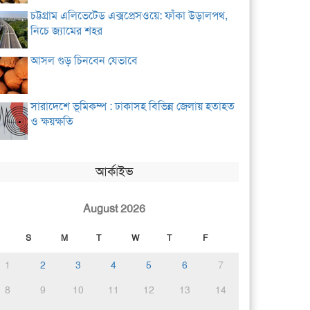
চট্টগ্রাম এলিভেটেড এক্সপ্রেসওয়ে: ফাঁকা উড়ালপথ,
নিচে জ্যামের শহর
আসল গুড় চিনবেন যেভাবে
সারাদেশে ভূমিকম্প : ঢাকাসহ বিভিন্ন জেলায় হতাহত
ও ক্ষয়ক্ষতি
আর্কাইভ
August 2026
S
M
T
W
T
F
1
2
3
4
5
6
7
8
9
10
11
12
13
14