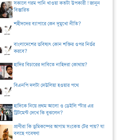
সকালে গরম পানি খাওয়া কতটা উপকারী ! জানুন
বিস্তারিত
শহীদদের ব্যাপারে কেন দুমুখো নীতি?
বাংলাদেশের ভবিষ্যৎ কোন শক্তির ওপর নির্ভর
করবে?
হাদির বিচারের দাবিতে নাহিদরা কোথায়?
বিএনপি দলটা দেউলিয়া হওয়ার পথে
হাদিকে নিয়ে প্রথম আলো ও ডেইলি স্টার এর
ট্রিটমেন্ট দেখে কি বুঝলেন?
প্রাণীরা কি ভূমিকম্পের আগাম সংকেত টের পায়? যা
বলছে গবেষণা