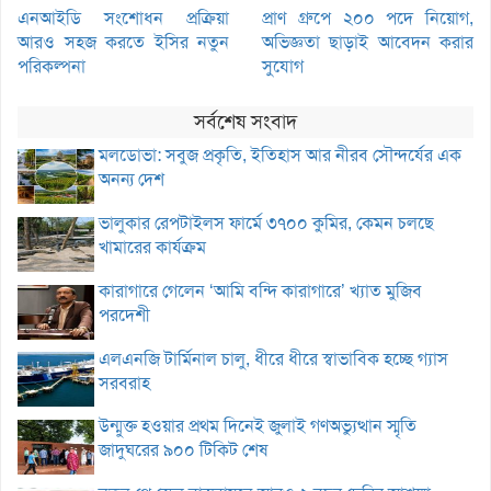
এনআইডি সংশোধন প্রক্রিয়া
প্রাণ গ্রুপে ২০০ পদে নিয়োগ,
আরও সহজ করতে ইসির নতুন
অভিজ্ঞতা ছাড়াই আবেদন করার
পরিকল্পনা
সুযোগ
সর্বশেষ সংবাদ
মলডোভা: সবুজ প্রকৃতি, ইতিহাস আর নীরব সৌন্দর্যের এক
অনন্য দেশ
ভালুকার রেপটাইলস ফার্মে ৩৭০০ কুমির, কেমন চলছে
খামারের কার্যক্রম
কারাগারে গেলেন ‘আমি বন্দি কারাগারে’ খ্যাত মুজিব
পরদেশী
এলএনজি টার্মিনাল চালু, ধীরে ধীরে স্বাভাবিক হচ্ছে গ্যাস
সরবরাহ
উন্মুক্ত হওয়ার প্রথম দিনেই জুলাই গণঅভ্যুত্থান স্মৃতি
জাদুঘরের ৯০০ টিকিট শেষ