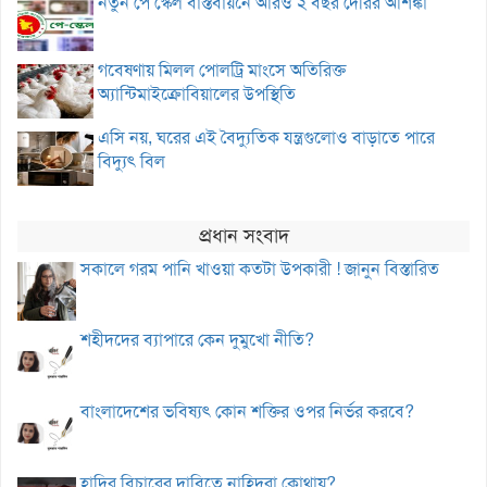
নতুন পে স্কেল বাস্তবায়নে আরও ২ বছর দেরির আশঙ্কা
গবেষণায় মিলল পোলট্রি মাংসে অতিরিক্ত
অ্যান্টিমাইক্রোবিয়ালের উপস্থিতি
এসি নয়, ঘরের এই বৈদ্যুতিক যন্ত্রগুলোও বাড়াতে পারে
বিদ্যুৎ বিল
প্রধান সংবাদ
সকালে গরম পানি খাওয়া কতটা উপকারী ! জানুন বিস্তারিত
শহীদদের ব্যাপারে কেন দুমুখো নীতি?
বাংলাদেশের ভবিষ্যৎ কোন শক্তির ওপর নির্ভর করবে?
হাদির বিচারের দাবিতে নাহিদরা কোথায়?