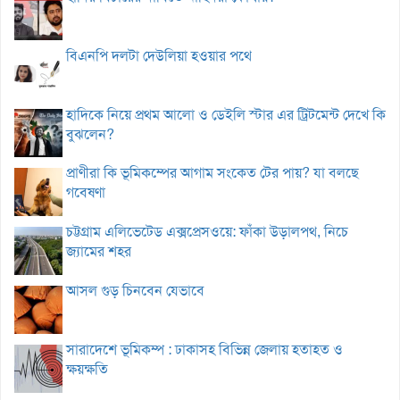
বিএনপি দলটা দেউলিয়া হওয়ার পথে
হাদিকে নিয়ে প্রথম আলো ও ডেইলি স্টার এর ট্রিটমেন্ট দেখে কি
বুঝলেন?
প্রাণীরা কি ভূমিকম্পের আগাম সংকেত টের পায়? যা বলছে
গবেষণা
চট্টগ্রাম এলিভেটেড এক্সপ্রেসওয়ে: ফাঁকা উড়ালপথ, নিচে
জ্যামের শহর
আসল গুড় চিনবেন যেভাবে
সারাদেশে ভূমিকম্প : ঢাকাসহ বিভিন্ন জেলায় হতাহত ও
ক্ষয়ক্ষতি