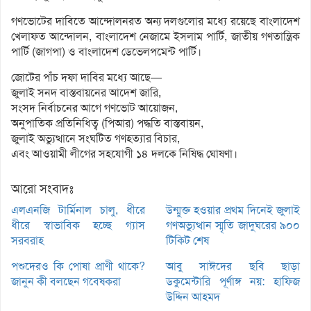
গণভোটের দাবিতে আন্দোলনরত অন্য দলগুলোর মধ্যে রয়েছে বাংলাদেশ
খেলাফত আন্দোলন, বাংলাদেশ নেজামে ইসলাম পার্টি, জাতীয় গণতান্ত্রিক
পার্টি (জাগপা) ও বাংলাদেশ ডেভেলপমেন্ট পার্টি।
জোটের পাঁচ দফা দাবির মধ্যে আছে—
জুলাই সনদ বাস্তবায়নের আদেশ জারি,
সংসদ নির্বাচনের আগে গণভোট আয়োজন,
অনুপাতিক প্রতিনিধিত্ব (পিআর) পদ্ধতি বাস্তবায়ন,
জুলাই অভ্যুত্থানে সংঘটিত গণহত্যার বিচার,
এবং আওয়ামী লীগের সহযোগী ১৪ দলকে নিষিদ্ধ ঘোষণা।
আরো সংবাদঃ
এলএনজি টার্মিনাল চালু, ধীরে
উন্মুক্ত হওয়ার প্রথম দিনেই জুলাই
ধীরে স্বাভাবিক হচ্ছে গ্যাস
গণঅভ্যুত্থান স্মৃতি জাদুঘরের ৯০০
সরবরাহ
টিকিট শেষ
পশুদেরও কি পোষা প্রাণী থাকে?
আবু সাঈদের ছবি ছাড়া
জানুন কী বলছেন গবেষকরা
ডকুমেন্টারি পূর্ণাঙ্গ নয়: হাফিজ
উদ্দিন আহমদ