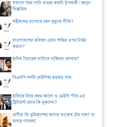
সকালে গরম পানি খাওয়া কতটা উপকারী ! জানুন
বিস্তারিত
শহীদদের ব্যাপারে কেন দুমুখো নীতি?
বাংলাদেশের ভবিষ্যৎ কোন শক্তির ওপর নির্ভর
করবে?
হাদির বিচারের দাবিতে নাহিদরা কোথায়?
বিএনপি দলটা দেউলিয়া হওয়ার পথে
হাদিকে নিয়ে প্রথম আলো ও ডেইলি স্টার এর
ট্রিটমেন্ট দেখে কি বুঝলেন?
প্রাণীরা কি ভূমিকম্পের আগাম সংকেত টের পায়? যা
বলছে গবেষণা