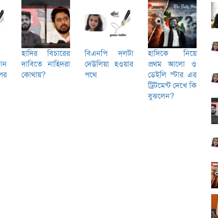
হাদির বিচারের
বিএনপি দলটা
হাদিকে নিয়ে
োন
দাবিতে নাহিদরা
দেউলিয়া হওয়ার
প্রথম আলো ও
পর
কোথায়?
পথে
ডেইলি স্টার এর
ট্রিটমেন্ট দেখে কি
বুঝলেন?