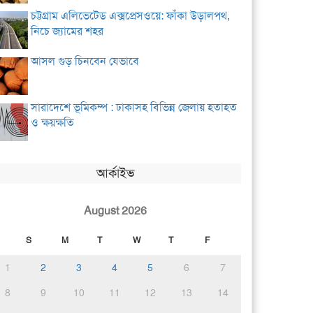
চট্টগ্রাম এলিভেটেড এক্সপ্রেসওয়ে: ফাঁকা উড়ালপথ,
নিচে জ্যামের শহর
আসল গুড় চিনবেন যেভাবে
সারাদেশে ভূমিকম্প : ঢাকাসহ বিভিন্ন জেলায় হতাহত
ও ক্ষয়ক্ষতি
আর্কাইভ
August 2026
S
M
T
W
T
F
1
2
3
4
5
6
7
8
9
10
11
12
13
14