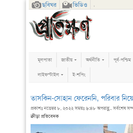
Facebook
Twitter
Google+
ছবিঘর
ভিডিও
,
মূলপাতা
জাতীয়
অর্থনীতি
পূর্ব-পশ্চিম
লাইফস্টাইল
ই-শপিং
তাসকিন-সোহান ফেরেননি, পরিবার নিয়
প্রকাশঃ নভেম্বর ৮, ২০২২ সময়ঃ ৬:৪৮ অপরাহ্ণ.. সর্বশেষ সম
ক্রীড়া প্রতিবেদক