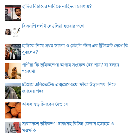
হাদির বিচারের দাবিতে নাহিদরা কোথায়?
বিএনপি দলটা দেউলিয়া হওয়ার পথে
হাদিকে নিয়ে প্রথম আলো ও ডেইলি স্টার এর ট্রিটমেন্ট দেখে কি
বুঝলেন?
প্রাণীরা কি ভূমিকম্পের আগাম সংকেত টের পায়? যা বলছে
গবেষণা
চট্টগ্রাম এলিভেটেড এক্সপ্রেসওয়ে: ফাঁকা উড়ালপথ, নিচে
জ্যামের শহর
আসল গুড় চিনবেন যেভাবে
সারাদেশে ভূমিকম্প : ঢাকাসহ বিভিন্ন জেলায় হতাহত ও
ক্ষয়ক্ষতি