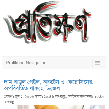
Protikhon Navigation
Toggle
navigat
দাম বাড়ল পেট্রল, অকটেন ও কেরোসিনের,
অপরিবর্তিত থাকছে ডিজেল
প্রকাশঃ জুন ১, ২০২৬ সময়ঃ ১০:৪৬ অপরাহ্ণ.. সর্বশেষ সম্পাদনাঃ ১০:৪৬
অপরাহ্ণ