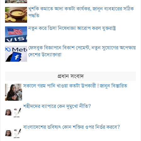
খুশকি কমাতে আদা কতটা কার্যকর, জানুন ব্যবহারের সঠিক
পদ্ধতি
নতুন করে ভিসা নিষেধাজ্ঞা আরোপ করল যুক্তরাষ্ট্র
ফেসবুক বিজ্ঞাপনে বিকাশ পেমেন্ট, নতুন সুযোগের অপেক্ষায়
দেশের উদ্যোক্তারা
প্রধান সংবাদ
সকালে গরম পানি খাওয়া কতটা উপকারী ! জানুন বিস্তারিত
শহীদদের ব্যাপারে কেন দুমুখো নীতি?
বাংলাদেশের ভবিষ্যৎ কোন শক্তির ওপর নির্ভর করবে?