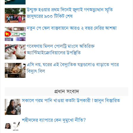
উন্মুক্ত হওয়ার প্রথম দিনেই জুলাই গণঅভ্যুত্থান স্মৃতি
জাদুঘরের ৯০০ টিকিট শেষ
নতুন পে স্কেল বাস্তবায়নে আরও ২ বছর দেরির আশঙ্কা
গবেষণায় মিলল পোলট্রি মাংসে অতিরিক্ত
অ্যান্টিমাইক্রোবিয়ালের উপস্থিতি
এসি নয়, ঘরের এই বৈদ্যুতিক যন্ত্রগুলোও বাড়াতে পারে
বিদ্যুৎ বিল
প্রধান সংবাদ
সকালে গরম পানি খাওয়া কতটা উপকারী ! জানুন বিস্তারিত
শহীদদের ব্যাপারে কেন দুমুখো নীতি?