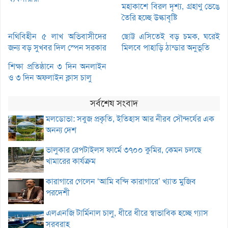
মহাকাশে বিরল দৃশ্য, গ্রহাণু ভেঙে
তৈরি হচ্ছে উল্কাবৃষ্টি
নথিবিহীন ৫ লাখ অভিবাসীদের
ছোট্ট এসিতেই বড় চমক, ঘরেই
জন্য বড় সুখবর দিল স্পেন সরকার
মিলবে পাহাড়ি ঠান্ডার অনুভূতি
শিক্ষা প্রতিষ্ঠানে ৩ দিন অনলাইন
ও ৩ দিন অফলাইন ক্লাস চালু
সর্বশেষ সংবাদ
মলডোভা: সবুজ প্রকৃতি, ইতিহাস আর নীরব সৌন্দর্যের এক
অনন্য দেশ
ভালুকার রেপটাইলস ফার্মে ৩৭০০ কুমির, কেমন চলছে
খামারের কার্যক্রম
কারাগারে গেলেন ‘আমি বন্দি কারাগারে’ খ্যাত মুজিব
পরদেশী
এলএনজি টার্মিনাল চালু, ধীরে ধীরে স্বাভাবিক হচ্ছে গ্যাস
সরবরাহ