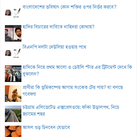
বাংলাদেশের ভবিষ্যৎ কোন শক্তির ওপর নির্ভর করবে?
হাদির বিচারের দাবিতে নাহিদরা কোথায়?
বিএনপি দলটা দেউলিয়া হওয়ার পথে
হাদিকে নিয়ে প্রথম আলো ও ডেইলি স্টার এর ট্রিটমেন্ট দেখে কি
বুঝলেন?
প্রাণীরা কি ভূমিকম্পের আগাম সংকেত টের পায়? যা বলছে
গবেষণা
চট্টগ্রাম এলিভেটেড এক্সপ্রেসওয়ে: ফাঁকা উড়ালপথ, নিচে
জ্যামের শহর
আসল গুড় চিনবেন যেভাবে