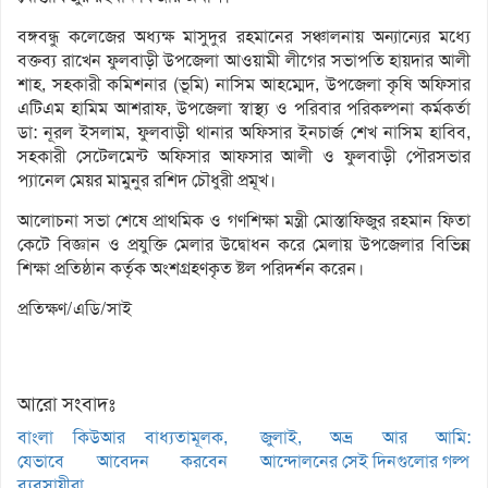
বঙ্গবন্ধু কলেজের অধ্যক্ষ মাসুদুর রহমানের সঞ্চালনায় অন্যান্যের মধ্যে
বক্তব্য রাখেন ফুলবাড়ী উপজেলা আওয়ামী লীগের সভাপতি হায়দার আলী
শাহ, সহকারী কমিশনার (ভূমি) নাসিম আহম্মেদ, উপজেলা কৃষি অফিসার
এটিএম হামিম আশরাফ, উপজেলা স্বাস্থ্য ও পরিবার পরিকল্পনা কর্মকর্তা
ডা: নূরল ইসলাম, ফুলবাড়ী থানার অফিসার ইনচার্জ শেখ নাসিম হাবিব,
সহকারী সেটেলমেন্ট অফিসার আফসার আলী ও ফুলবাড়ী পৌরসভার
প্যানেল মেয়র মামুনুর রশিদ চৌধুরী প্রমূখ।
আলোচনা সভা শেষে প্রাথমিক ও গণশিক্ষা মন্ত্রী মোস্তাফিজুর রহমান ফিতা
কেটে বিজ্ঞান ও প্রযুক্তি মেলার উদ্বোধন করে মেলায় উপজেলার বিভিন্ন
শিক্ষা প্রতিষ্ঠান কর্তৃক অংশগ্রহণকৃত ষ্টল পরিদর্শন করেন।
প্রতিক্ষণ/এডি/সাই
আরো সংবাদঃ
বাংলা কিউআর বাধ্যতামূলক,
জুলাই, অভ্র আর আমি:
যেভাবে আবেদন করবেন
আন্দোলনের সেই দিনগুলোর গল্প
ব্যবসায়ীরা