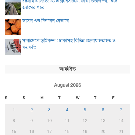
চট্টগ্রাম এলিভেটেড এক্সপ্রেসওয়ে: ফাঁকা উড়ালপথ, নিচে
জ্যামের শহর
আসল গুড় চিনবেন যেভাবে
সারাদেশে ভূমিকম্প : ঢাকাসহ বিভিন্ন জেলায় হতাহত ও
ক্ষয়ক্ষতি
আর্কাইভ
August 2026
S
S
M
T
W
T
F
1
2
3
4
5
6
7
8
9
10
11
12
13
14
15
16
17
18
19
20
21