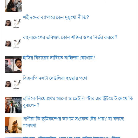
শহীদদের ব্যাপারে কেন দুমুখো নীতি?
বাংলাদেশের ভবিষ্যৎ কোন শক্তির ওপর নির্ভর করবে?
হাদির বিচারের দাবিতে নাহিদরা কোথায়?
বিএনপি দলটা দেউলিয়া হওয়ার পথে
হাদিকে নিয়ে প্রথম আলো ও ডেইলি স্টার এর ট্রিটমেন্ট দেখে কি
বুঝলেন?
প্রাণীরা কি ভূমিকম্পের আগাম সংকেত টের পায়? যা বলছে
গবেষণা