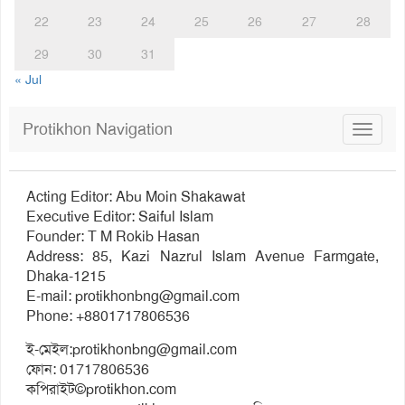
22
23
24
25
26
27
28
29
30
31
« Jul
Protikhon Navigation
Toggle
navigat
Acting Editor: Abu Moin Shakawat
Executive Editor: Saiful Islam
Founder: T M Rokib Hasan
Address: 85, Kazi Nazrul Islam Avenue Farmgate,
Dhaka-1215
E-mail:
protikhonbng@gmail.com
Phone: +8801717806536
ই-মেইল:
protikhonbng@gmail.com
ফোন: 01717806536
কপিরাইট©protikhon.com