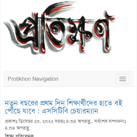
Protikhon Navigation
Toggle
navigat
নতুন বছরের প্রথম দিন শিক্ষার্থীদের হাতে বই
পৌঁছে যাবে : এসসিটিবি চেয়ারম্যান
প্রকাশঃ ডিসেম্বর ২০, ২০২২ সময়ঃ ৪:০৪ অপরাহ্ণ.. সর্বশেষ সম্পাদনাঃ
৪:০৪ অপরাহ্ণ
শিক্ষা প্রতিবেদক