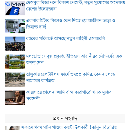
ফেসবুক বিজ্ঞাপনে বিকাশ পেমেন্ট, নতুন সুযোগের অপেক্ষায়
দেশের উদ্যোক্তারা
একবার মিটার কিনেও কেন দিতে হয় আজীবন ভাড়া ও
ডিমান্ড চার্জ
র‌্যাবের পরিবর্তে আসছে নতুন বাহিনী এসআরবি
মলডোভা: সবুজ প্রকৃতি, ইতিহাস আর নীরব সৌন্দর্যের এক
অনন্য দেশ
ভালুকার রেপটাইলস ফার্মে ৩৭০০ কুমির, কেমন চলছে
খামারের কার্যক্রম
কারাগারে গেলেন ‘আমি বন্দি কারাগারে’ খ্যাত মুজিব
পরদেশী
প্রধান সংবাদ
সকালে গরম পানি খাওয়া কতটা উপকারী ! জানুন বিস্তারিত