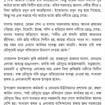
১ বিঘা জমিতে পেঁয়াজ চাষ করেছিলেন, কিন্তু কয়েক দিনে নদীতে দুই
কাঠার মতো জমি বিলীন হয়ে গেছে। খবির সরদারও জানান, নদীর তীরে ২
বিঘা জমিতে রসুন চাষ করেছিলেন। ইতোমধ্যে রসুন বড় হয়ে গিয়েছে,
কিন্তু গত এক সপ্তাহে পাঁচ কাঠার মতো জমি নদীতে ভেঙে গেছে।
সালাম সরদার, মোহন শেখ ও বালাম সরদারসহ আরও অনেক কৃষকের
পেঁয়াজ, রসুন, টমেটো, উচ্ছে, পটল ও মরিচের ফসল নদীতে ভেঙে গেছে।
বালাম সরদার অভিযোগ করেন, “নদীর এই ফসলি জমিই আমাদের
জীবিকা। যদি জমি নদীতে বিলীন হয়, আমরা বাঁচতে পারব না। সরকার
বহু বছর ধরে এখানে কার্যকর ব্যবস্থা গ্রহণ করেনি। আমরা চাই শুষ্ক
মৌসুমেই ভাঙন প্রতিরোধে উদ্যোগ নেওয়া হোক।”
গোয়ালন্দ উপজেলা কৃষি কর্মকর্তা মো. রায়হানুল হায়দার বলেন, দেবগ্রাম
এলাকা অত্যন্ত ভাঙনপ্রবণ। চলতি বর্ষা মৌসুমে কাউয়ালজানি, বড়জালো,
চরবরাট ও মুন্সিপাড়া এলাকায় প্রায় একশ বিঘা কৃষিজমি নদীতে বিলীন
হয়েছে। শুষ্ক মৌসুমে যদি ভাঙন প্রতিরোধের ব্যবস্থা নেওয়া হয়, সাধারণ
কৃষক ও এলাকাবাসী অনেক উপকৃত হবেন।
উপজেলা সমাজসেবা কর্মকর্তা ও দেবগ্রাম ইউনিয়নের প্রশাসক মো. রুহুল
আমিন বলেন, “বর্ষা মৌসুমে ভাঙন প্রতিরোধ তেমন কার্যকর হয় না। শুষ্ক
মৌসুমে জিও ব্যাগ ব্যবহার করে নজরদারি করা গেলে কার্যকারিতা অনেক
বেশি হয়। সাধারণ কৃষক ও এলাকায় বাসিন্দাদের রক্ষার জন্য সরকারের