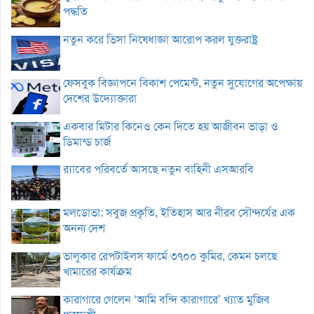
পদ্ধতি
নতুন করে ভিসা নিষেধাজ্ঞা আরোপ করল যুক্তরাষ্ট্র
ফেসবুক বিজ্ঞাপনে বিকাশ পেমেন্ট, নতুন সুযোগের অপেক্ষায়
দেশের উদ্যোক্তারা
একবার মিটার কিনেও কেন দিতে হয় আজীবন ভাড়া ও
ডিমান্ড চার্জ
র‌্যাবের পরিবর্তে আসছে নতুন বাহিনী এসআরবি
মলডোভা: সবুজ প্রকৃতি, ইতিহাস আর নীরব সৌন্দর্যের এক
অনন্য দেশ
ভালুকার রেপটাইলস ফার্মে ৩৭০০ কুমির, কেমন চলছে
খামারের কার্যক্রম
কারাগারে গেলেন ‘আমি বন্দি কারাগারে’ খ্যাত মুজিব