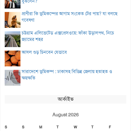
বুঝলেন?
প্রাণীরা কি ভূমিকম্পের আগাম সংকেত টের পায়? যা বলছে
গবেষণা
চট্টগ্রাম এলিভেটেড এক্সপ্রেসওয়ে: ফাঁকা উড়ালপথ, নিচে
জ্যামের শহর
আসল গুড় চিনবেন যেভাবে
সারাদেশে ভূমিকম্প : ঢাকাসহ বিভিন্ন জেলায় হতাহত ও
ক্ষয়ক্ষতি
আর্কাইভ
August 2026
S
S
M
T
W
T
F