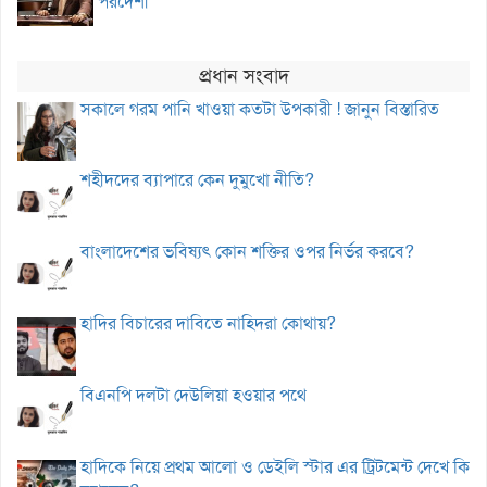
পরদেশী
প্রধান সংবাদ
সকালে গরম পানি খাওয়া কতটা উপকারী ! জানুন বিস্তারিত
শহীদদের ব্যাপারে কেন দুমুখো নীতি?
বাংলাদেশের ভবিষ্যৎ কোন শক্তির ওপর নির্ভর করবে?
হাদির বিচারের দাবিতে নাহিদরা কোথায়?
বিএনপি দলটা দেউলিয়া হওয়ার পথে
হাদিকে নিয়ে প্রথম আলো ও ডেইলি স্টার এর ট্রিটমেন্ট দেখে কি