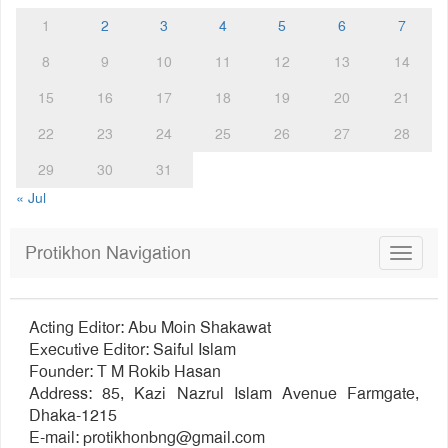
1
2
3
4
5
6
7
8
9
10
11
12
13
14
15
16
17
18
19
20
21
22
23
24
25
26
27
28
29
30
31
« Jul
Protikhon Navigation
Toggle
navigat
Acting Editor: Abu Moin Shakawat
Executive Editor: Saiful Islam
Founder: T M Rokib Hasan
Address: 85, Kazi Nazrul Islam Avenue Farmgate,
Dhaka-1215
E-mail:
protikhonbng@gmail.com