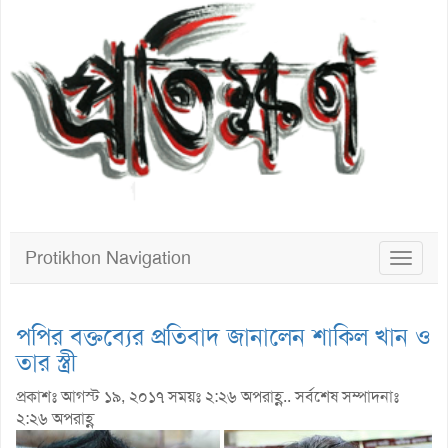
Protikhon Navigation
Toggle
navigat
পপির বক্তব্যের প্রতিবাদ জানালেন শাকিল খান ও
তার স্ত্রী
প্রকাশঃ আগস্ট ১৯, ২০১৭ সময়ঃ ২:২৬ অপরাহ্ণ.. সর্বশেষ সম্পাদনাঃ
২:২৬ অপরাহ্ণ