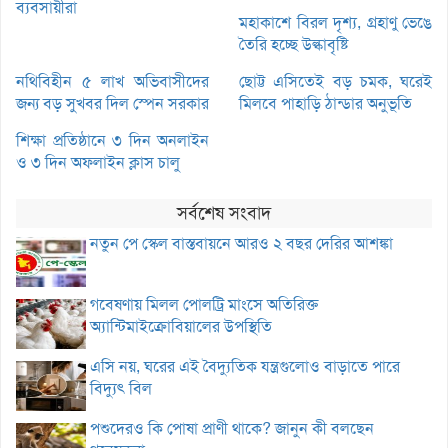
ব্যবসায়ীরা
মহাকাশে বিরল দৃশ্য, গ্রহাণু ভেঙে
তৈরি হচ্ছে উল্কাবৃষ্টি
নথিবিহীন ৫ লাখ অভিবাসীদের
ছোট্ট এসিতেই বড় চমক, ঘরেই
জন্য বড় সুখবর দিল স্পেন সরকার
মিলবে পাহাড়ি ঠান্ডার অনুভূতি
শিক্ষা প্রতিষ্ঠানে ৩ দিন অনলাইন
ও ৩ দিন অফলাইন ক্লাস চালু
সর্বশেষ সংবাদ
নতুন পে স্কেল বাস্তবায়নে আরও ২ বছর দেরির আশঙ্কা
গবেষণায় মিলল পোলট্রি মাংসে অতিরিক্ত
অ্যান্টিমাইক্রোবিয়ালের উপস্থিতি
এসি নয়, ঘরের এই বৈদ্যুতিক যন্ত্রগুলোও বাড়াতে পারে
বিদ্যুৎ বিল
পশুদেরও কি পোষা প্রাণী থাকে? জানুন কী বলছেন