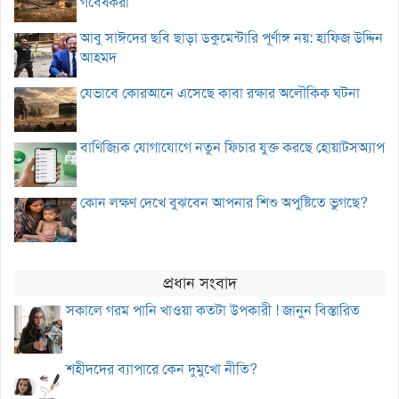
গবেষকরা
আবু সাঈদের ছবি ছাড়া ডকুমেন্টারি পূর্ণাঙ্গ নয়: হাফিজ উদ্দিন
আহমদ
যেভাবে কোরআনে এসেছে কাবা রক্ষার অলৌকিক ঘটনা
বাণিজ্যিক যোগাযোগে নতুন ফিচার যুক্ত করছে হোয়াটসঅ্যাপ
কোন লক্ষণ দেখে বুঝবেন আপনার শিশু অপুষ্টিতে ভুগছে?
প্রধান সংবাদ
সকালে গরম পানি খাওয়া কতটা উপকারী ! জানুন বিস্তারিত
শহীদদের ব্যাপারে কেন দুমুখো নীতি?