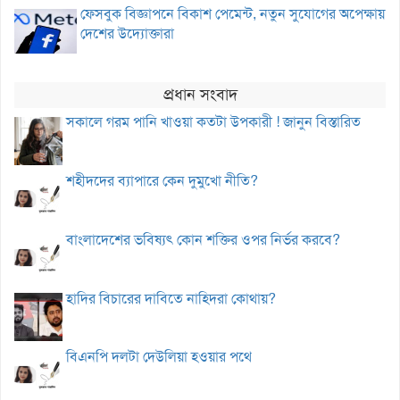
ফেসবুক বিজ্ঞাপনে বিকাশ পেমেন্ট, নতুন সুযোগের অপেক্ষায়
দেশের উদ্যোক্তারা
প্রধান সংবাদ
সকালে গরম পানি খাওয়া কতটা উপকারী ! জানুন বিস্তারিত
শহীদদের ব্যাপারে কেন দুমুখো নীতি?
বাংলাদেশের ভবিষ্যৎ কোন শক্তির ওপর নির্ভর করবে?
হাদির বিচারের দাবিতে নাহিদরা কোথায়?
বিএনপি দলটা দেউলিয়া হওয়ার পথে