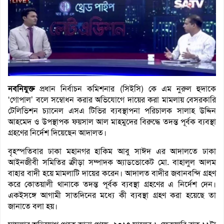
নবনিযুক্ত
প্রধান নির্বাচন কমিশনার (সিইসি) কে এম নুরুল হুদাকে
‘গোপাল’ বলে সম্বোধন করার অভিযোগে দায়ের করা মামলায় বেসরকারি
টেলিভিশন চ্যানেল এসএ টিভির ব্যবস্থাপনা পরিচালক সালাহ উদ্দিন
আহমেদ ও উপস্থাপক ফয়সাল আল মাহমুদের বিরুদ্ধে তদন্ত পূর্বক ব্যবস্থা
গ্রহণের নির্দেশ দিয়েছেন আদালত।
বৃহস্পতিবার ঢাকা মহানগর হাকিম আবু সাঈদ এর আদালতে ঢাকা
আইনজীবী সমিতির ক্রীড়া সম্পাদক অ্যাডভোকেট মো. বাহালুল আলম
বাহার বাদী হয়ে মামলাটি দায়ের করেন। আদালত বাদীর জবানবন্দি গ্রহণ
করে কোতয়ালী থানাকে তদন্ত পূর্বক ব্যবস্থা গ্রহণের এ নির্দেশ দেন।
একইসঙ্গে আগামী সাতদিনের মধ্যে কী ব্যবস্থা গ্রহণ করা হয়েছে তা
জানাতে বলা হয়।