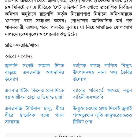
মামলার অভিযোগ থেকে জানা গেছে, ২০১৭ সালের ৬ ফেব্রুয়ারি রাত ১১টা
৪৭ মিনিটে এসএ টিভিতে ‘লেট এডিশন’ টক শোতে প্রত্যাশিত নির্বাচন
কমিশন অনুষ্ঠানে রাষ্ট্রপতি কর্তৃক নিয়োগপ্রাপ্ত নির্বাচন কমিশনারকে
‘গোপাল’ বলে সম্বোধন করেন। গোপালের আভিধানিক অর্থ গরু
পালনকারী, রাখাল, গরুর পাল-কৈ বুঝায়। যা নিয়ে সামাজিক যোগাযোগ
মাধ্যমে (ফেসবুকে) আলোচনার ঝড় উঠে।
প্রতিক্ষণ/এডি/শাআ
আরো সংবাদঃ
জ্বালানি সংকট সামাল দিতে
বর্জ্যকে কাজে লাগিয়ে বিদ্যুৎ
বাড়ছে এলএনজি আমদানির
উৎপাদনসহ নানা পণ্য তৈরির
উদ্যোগ
উদ্যোগ
একবার মিটার কিনেও কেন দিতে
র‌্যাবের পরিবর্তে আসছে নতুন
হয় আজীবন ভাড়া ও ডিমান্ড চার্জ
বাহিনী এসআরবি
এলএনজি টার্মিনাল চালু, ধীরে
উন্মুক্ত হওয়ার প্রথম দিনেই জুলাই
ধীরে স্বাভাবিক হচ্ছে গ্যাস
গণঅভ্যুত্থান স্মৃতি জাদুঘরের ৯০০
সরবরাহ
টিকিট শেষ