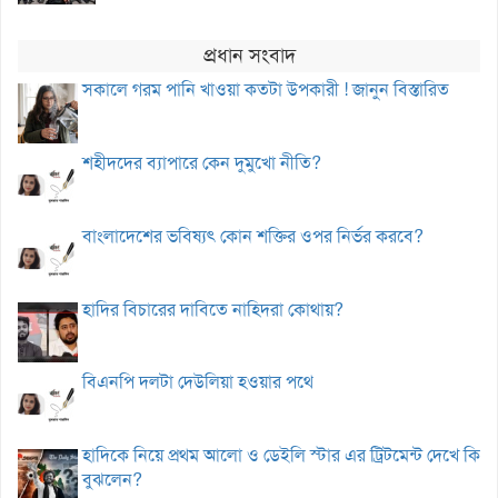
প্রধান সংবাদ
সকালে গরম পানি খাওয়া কতটা উপকারী ! জানুন বিস্তারিত
শহীদদের ব্যাপারে কেন দুমুখো নীতি?
বাংলাদেশের ভবিষ্যৎ কোন শক্তির ওপর নির্ভর করবে?
হাদির বিচারের দাবিতে নাহিদরা কোথায়?
বিএনপি দলটা দেউলিয়া হওয়ার পথে
হাদিকে নিয়ে প্রথম আলো ও ডেইলি স্টার এর ট্রিটমেন্ট দেখে কি
বুঝলেন?