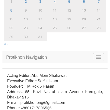
1
2
3
4
5
6
7
8
9
10
11
12
13
14
15
16
17
18
19
20
21
22
23
24
25
26
27
28
29
30
31
« Jul
Protikhon Navigation
Toggle
navigat
Acting Editor: Abu Moin Shakawat
Executive Editor: Saiful Islam
Founder: T M Rokib Hasan
Address: 85, Kazi Nazrul Islam Avenue Farmgate,
Dhaka-1215
E-mail:
protikhonbng@gmail.com
Phone: +8801717806536