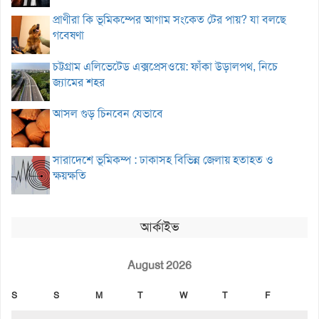
প্রাণীরা কি ভূমিকম্পের আগাম সংকেত টের পায়? যা বলছে
গবেষণা
চট্টগ্রাম এলিভেটেড এক্সপ্রেসওয়ে: ফাঁকা উড়ালপথ, নিচে
জ্যামের শহর
আসল গুড় চিনবেন যেভাবে
সারাদেশে ভূমিকম্প : ঢাকাসহ বিভিন্ন জেলায় হতাহত ও
ক্ষয়ক্ষতি
আর্কাইভ
August 2026
S
S
M
T
W
T
F