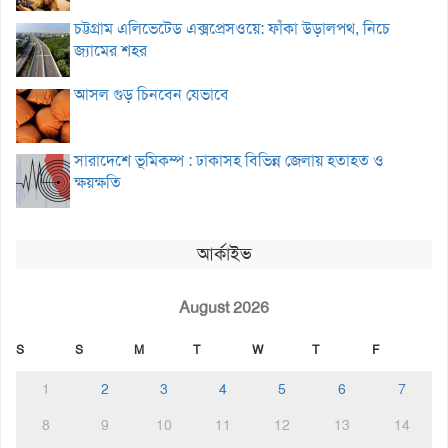
চট্টগ্রাম এলিভেটেড এক্সপ্রেসওয়ে: ফাঁকা উড়ালপথ, নিচে
জ্যামের শহর
আসল গুড় চিনবেন যেভাবে
সারাদেশে ভূমিকম্প : ঢাকাসহ বিভিন্ন জেলায় হতাহত ও
ক্ষয়ক্ষতি
আর্কাইভ
August 2026
S
S
M
T
W
T
F
1
2
3
4
5
6
7
8
9
10
11
12
13
14