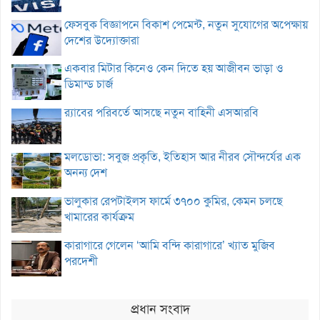
ফেসবুক বিজ্ঞাপনে বিকাশ পেমেন্ট, নতুন সুযোগের অপেক্ষায়
দেশের উদ্যোক্তারা
একবার মিটার কিনেও কেন দিতে হয় আজীবন ভাড়া ও
ডিমান্ড চার্জ
র‌্যাবের পরিবর্তে আসছে নতুন বাহিনী এসআরবি
মলডোভা: সবুজ প্রকৃতি, ইতিহাস আর নীরব সৌন্দর্যের এক
অনন্য দেশ
ভালুকার রেপটাইলস ফার্মে ৩৭০০ কুমির, কেমন চলছে
খামারের কার্যক্রম
কারাগারে গেলেন ‘আমি বন্দি কারাগারে’ খ্যাত মুজিব
পরদেশী
প্রধান সংবাদ