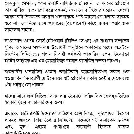
ফেসবুক, পেপ্যাল, গুগল একটি বাণিজ্যিক প্রতিষ্ঠান। এ ধরনের প্রতিষ্ঠান
তার বাণিজ্য সম্প্রসারণ করে তখনই, যখন সে বাণিজ্যের সম্ভাবনা দেখে।
আমরা যদি নিজেদের অবস্থান শক্ত করতে পারি তাহলে পেপ্যালকে ডাকতে
হবে না। সে নিজে এসে আমাদের (বাংলাদেশ) কাছে ব্যবসা করার জন্য
লাইসেন্স চাইবে।
বাংলাদেশ ওপেন সোর্স নেটওয়ার্ক (বিডিওএসএন)-এর সাধারণ সম্পাদক
মুনির হাসানের সঞ্চলনায় উদ্বোধনী অনুষ্ঠানে অন্যান্যের মধ্যে অাইপে
সিস্টেম লিমিটেডের প্রধান নির্বাহী কর্মকর্তা জাকারিয়া স্বপন, উদ্যোক্তা
হাটের আহ্বায়ক এম এম মোস্তাফিজুর রহমান বায়েজিদ বক্তব্য রাখেন।
রাজধানীর ধানমন্ডির ওমেন্স ভলান্টিয়ারি অ্যাসোসিয়েশন ভবনে শুরু
হওয়া তিন দিনব্যাপী এ উদ্যোক্তা হাট প্রতিদিন সকাল ১০টায় থেকে রাত
৮টা পর্যন্ত খেলা থাকবে।
হাটের আয়োজক বিডিওএসএন-এর উদ্যোগে পরিচালিত ফেসবুকভিত্তিক
‘চাকরি খুঁজব না, চাকরি দেব’ গ্রুপ।
এবারের হাটে ৫০টি উদ্যোক্তা প্রতিষ্ঠান অংশ নিচ্ছে। পৃষ্ঠপোষক হিসেবে
থাকছে আইপে, বিডি ভেঞ্চার লিমিটেড, এক্সনহোস্ট, নানারকম ডটকম
এবং মুভ। এছাড়া গণমাধ্যম সহযোগী হিসেবে রয়েছে
জাগোনিউজ২৪.কম।