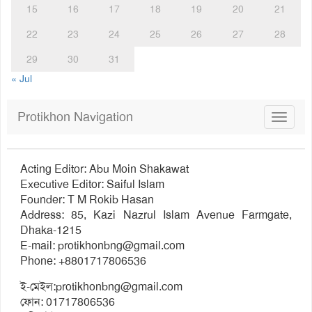
15
16
17
18
19
20
21
22
23
24
25
26
27
28
29
30
31
« Jul
Protikhon Navigation
Toggle
navigat
Acting Editor: Abu Moin Shakawat
Executive Editor: Saiful Islam
Founder: T M Rokib Hasan
Address: 85, Kazi Nazrul Islam Avenue Farmgate,
Dhaka-1215
E-mail:
protikhonbng@gmail.com
Phone: +8801717806536
ই-মেইল:
protikhonbng@gmail.com
ফোন: 01717806536