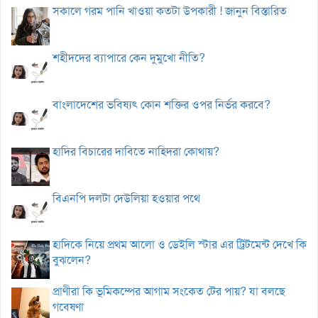
সকালে গরম পানি খাওয়া কতটা উপকারী ! জানুন বিস্তারিত
শহীদদের ব্যাপারে কেন দুমুখো নীতি?
বাংলাদেশের ভবিষ্যৎ কোন শক্তির ওপর নির্ভর করবে?
হাদির বিচারের দাবিতে নাহিদরা কোথায়?
বিএনপি দলটা দেউলিয়া হওয়ার পথে
হাদিকে নিয়ে প্রথম আলো ও ডেইলি স্টার এর ট্রিটমেন্ট দেখে কি
বুঝলেন?
প্রাণীরা কি ভূমিকম্পের আগাম সংকেত টের পায়? যা বলছে
গবেষণা