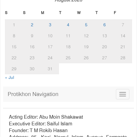
S
S
M
T
W
T
F
1
2
3
4
5
6
7
8
9
10
11
12
13
14
15
16
17
18
19
20
21
22
23
24
25
26
27
28
29
30
31
« Jul
Protikhon Navigation
Toggle
navigat
Acting Editor: Abu Moin Shakawat
Executive Editor: Saiful Islam
Founder: T M Rokib Hasan