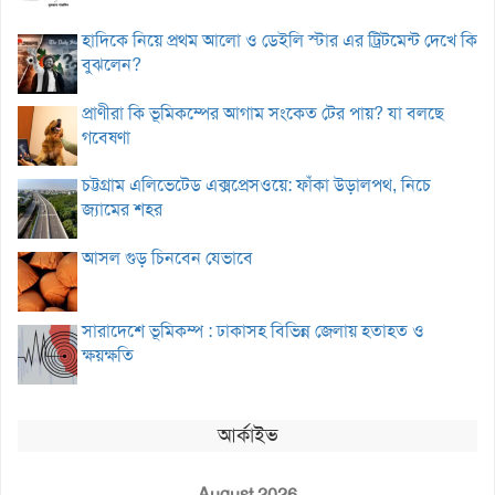
হাদিকে নিয়ে প্রথম আলো ও ডেইলি স্টার এর ট্রিটমেন্ট দেখে কি
বুঝলেন?
প্রাণীরা কি ভূমিকম্পের আগাম সংকেত টের পায়? যা বলছে
গবেষণা
চট্টগ্রাম এলিভেটেড এক্সপ্রেসওয়ে: ফাঁকা উড়ালপথ, নিচে
জ্যামের শহর
আসল গুড় চিনবেন যেভাবে
সারাদেশে ভূমিকম্প : ঢাকাসহ বিভিন্ন জেলায় হতাহত ও
ক্ষয়ক্ষতি
আর্কাইভ
August 2026