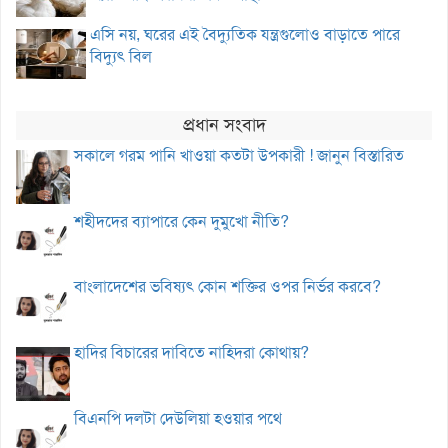
এসি নয়, ঘরের এই বৈদ্যুতিক যন্ত্রগুলোও বাড়াতে পারে
বিদ্যুৎ বিল
প্রধান সংবাদ
সকালে গরম পানি খাওয়া কতটা উপকারী ! জানুন বিস্তারিত
শহীদদের ব্যাপারে কেন দুমুখো নীতি?
বাংলাদেশের ভবিষ্যৎ কোন শক্তির ওপর নির্ভর করবে?
হাদির বিচারের দাবিতে নাহিদরা কোথায়?
বিএনপি দলটা দেউলিয়া হওয়ার পথে