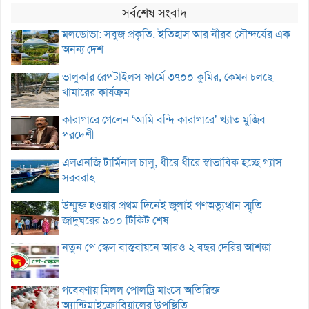
সর্বশেষ সংবাদ
মলডোভা: সবুজ প্রকৃতি, ইতিহাস আর নীরব সৌন্দর্যের এক
অনন্য দেশ
ভালুকার রেপটাইলস ফার্মে ৩৭০০ কুমির, কেমন চলছে
খামারের কার্যক্রম
কারাগারে গেলেন ‘আমি বন্দি কারাগারে’ খ্যাত মুজিব
পরদেশী
এলএনজি টার্মিনাল চালু, ধীরে ধীরে স্বাভাবিক হচ্ছে গ্যাস
সরবরাহ
উন্মুক্ত হওয়ার প্রথম দিনেই জুলাই গণঅভ্যুত্থান স্মৃতি
জাদুঘরের ৯০০ টিকিট শেষ
নতুন পে স্কেল বাস্তবায়নে আরও ২ বছর দেরির আশঙ্কা
গবেষণায় মিলল পোলট্রি মাংসে অতিরিক্ত
অ্যান্টিমাইক্রোবিয়ালের উপস্থিতি