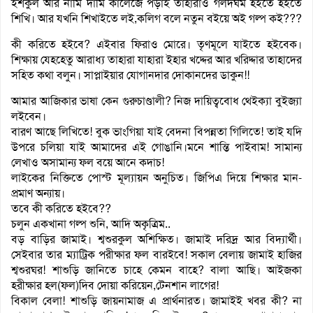
ইশকুল আর নামি দামি কালেজে পড়াই তাহারাও গলদঘর্ম হইতে হইতে
শিখি। আর যখনি শিখাইতে লই,কলিগ বলে নতুন বইয়ে অই গল্প কই???
কী করিতে হইবে? এইবার ফিরাও মোরে। তৃণমূলে যাইতে হইবেক।
শিক্ষায় যেহহেতু আরাধ্য তাহারা যাহারা ইহার খদ্দের আর খরিদ্দার তাহাদের
সহিত কথা বলুন। সাপ্লাইয়ার যোগানদার দোকানদের ডাকুন!!
আমার আজিকার ভাষা কেন গুরুচাণ্ডালী? নিজ দায়িত্ববোধ থেইক্যা বুইজ্যা
লইবেন।
বারণ আছে লিখিতে! বুক ভাংগিয়া যাই বেদনা বিপন্নতা গিলিতে! তাই যদি
উপরে চলিয়া যাই আমাদের এই গোঙানি।মনে শান্তি পাইবাম! সামান্য
লেখাও অসামান্য ফল বয়ে আনে কদাচ!
লাইকের নিক্তিতে পোস্ট মূল্যায়ন অনুচিত। জিপিএ দিয়ে শিক্ষার মান-
প্রমাণ অন্যায়।
তবে কী করিতে হইবে??
চলুন একখানা গল্প শুনি, আদি অকৃত্রিম..
বড় বাড়ির জামাই। শ্বশুরকুল অশিক্ষিত। জামাই দরিদ্র আর বিদ্যার্থী।
সেইবার তার ম্যাট্রিক পরীক্ষার ফল বারইবে! সকাল বেলায় জামাই হাজির
শ্বশুরঘর! শাশুড়ি জানিতে চাহে কেমন বাহে? বালা আছি। আইজকা
হরীক্ষার হল(ফল)দিব দোয়া করিয়েন,টেনশান লাগের!
বিকাল বেলা! শাশুড়ি জায়নামাজ এ প্রার্থনারত। জামাইই খবর কী? না