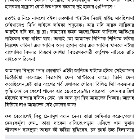
হালবছর মাদ্রাসা বোর্ড উতপাদন করেছে দুই হাজার @পিলাস!!
৫০% র নিচে নামলো বইলা একখানা স্ট্যাটাস দিয়াই হাইড মারছিলাম!
সেইখানেও দিখি লাইকে লাইক! শদুয়েক। আর যদি নায়ক নায়িকার
আব্রুবৈ ছবি হয়, ব্লা ব্লা। তাহাদের কমন আছো,কিমন লাগিচ্ছে আস্কিংয়ে
লাইকের বন্যা বহিয়া যায়। তা
রাই তো আমাদের নিশিকে শিশিতে ভরিয়া
নিঃশেষ করিল! এক সাকিব আল হাসান আর এক সাকিব খানকে লইয়া
বাংগালির বিদ্যার বিস্তরণ দেখিয়া বিতরণককারী কর্তৃপক্ষ নাচিতে রাচি
যাইতে পারিবেন!
আমাদের বিদ্যার গলদ কোথায়? এইটা জানিতে যাইতে হইবে সেইকালের
ভিক্টোরিয়া কলেজের বিএসসি ফেল মাস্টারের কাছে। তিনি ফেল
করেছিলেন,এই তার বংশের গর্ব এলাকার গৌরব! বিলিভ মি!! কতজনার
তৃপ্তি সেই সে ফেলে! পাসের হার ১৯,২০,২৬%। বারেব্বা। কোনবার ত্রিশ
হইলেই বাম্পার বলিত। সেই এক কাল যুগ ছিল আমাদের শিক্ষার। আল্লাহ
ফিরিয়ে দাও আমাদের সেই ফেলের কাল!
ফল বেরোলেই কিছু চেনামুখ বয়ান দেন। তারা সেমিনার করেন,পয়সা
নেন।ফর্মুলা দেন.. তারা থাকেন এসিতে,পড়ান এসিতে খান ঘুমান
শীতাতপ
ব্যবস্থায়! তাহার কী করিয়া বুঝিবেন, চর ক্লার্ক উচ্চ বিদ্যালয়ে