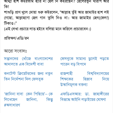
আম্মা হাশ কইরতাম হারি ন! হেল নি কইরছেন? হেলেরতুন খারাপ আর
কি!
শাশুড়ি প্রাণ খুলে দোয়া শুরু কইরলেন, “আল্লাহ তুঁই আর জামাইর হাশ লই
গেছো, আল্লাহগো হেল গান তুলি নিও না। আর জামাইর হেল(ফেল!)
টিকাও।”
(এই লেখা প্রচারে লাভ হইবে বলিয়া মনে করিলে প্রাচারবেন।)
প্রতিক্ষণ/এডি/রন
আরো সংবাদঃ
সন্তানদের খোঁজে বাংলাদেশের
ফেসবুকে সামান্য ভুলেই পড়তে
আদালতে এক বিদেশী বাবা
পারেন বড় বিপদে
কনটেন্ট ক্রিয়েটরদের জন্য নতুন
রাজশাহী বিশ্ববিদ্যালয়ের
তিন নির্দেশনা দিল ফেসবুক
শিক্ষকের হিজাব নিয়ে
উস্কানিমূলক বক্তব্য
‘জানিনা বাবা কেন পিছিয়ে’– কে
এফডিএসআর: ডা. জাহাঙ্গীরের
লিখেছেন জানিনা, কিন্তু
বিরূদ্ধে আইনি লড়াইয়ের ঘোষণা
#অসাধারণ