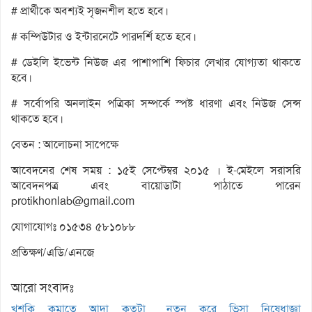
# প্রার্থীকে অবশ্যই সৃজনশীল হতে হবে।
# কম্পিউটার ও ইন্টারনেটে পারদর্শি হতে হবে।
# ডেইলি ইভেন্ট নিউজ এর পাশাপাশি ফিচার লেখার যোগ্যতা থাকতে
হবে।
# সর্বোপরি অনলাইন পত্রিকা সম্পর্কে স্পষ্ট ধারণা এবং নিউজ সেন্স
থাকতে হবে।
বেতন : আলোচনা সাপেক্ষে
আবেদনের শেষ সময় : ১৫ই সেপ্টেম্বর ২০১৫ । ই-মেইলে সরাসরি
আবেদনপত্র এবং বায়োডাটা পাঠাতে পারেন
protikhonlab@gmail.com
যোগাযোগঃ ০১৫৩৪ ৫৮১০৮৮
প্রতিক্ষণ/এডি/এনজে
আরো সংবাদঃ
খুশকি কমাতে আদা কতটা
নতুন করে ভিসা নিষেধাজ্ঞা