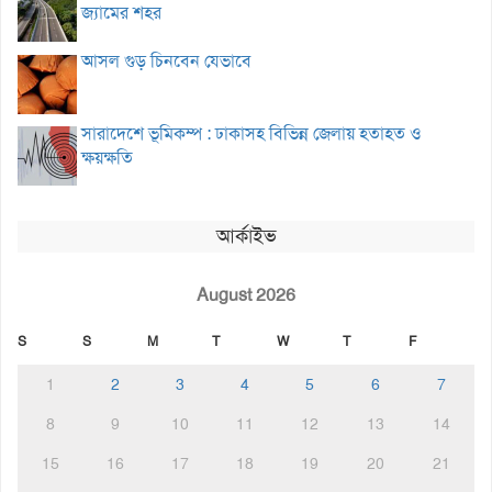
জ্যামের শহর
আসল গুড় চিনবেন যেভাবে
সারাদেশে ভূমিকম্প : ঢাকাসহ বিভিন্ন জেলায় হতাহত ও
ক্ষয়ক্ষতি
আর্কাইভ
August 2026
S
S
M
T
W
T
F
1
2
3
4
5
6
7
8
9
10
11
12
13
14
15
16
17
18
19
20
21