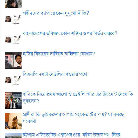
শহীদদের ব্যাপারে কেন দুমুখো নীতি?
বাংলাদেশের ভবিষ্যৎ কোন শক্তির ওপর নির্ভর করবে?
হাদির বিচারের দাবিতে নাহিদরা কোথায়?
বিএনপি দলটা দেউলিয়া হওয়ার পথে
হাদিকে নিয়ে প্রথম আলো ও ডেইলি স্টার এর ট্রিটমেন্ট দেখে কি
বুঝলেন?
প্রাণীরা কি ভূমিকম্পের আগাম সংকেত টের পায়? যা বলছে
গবেষণা
চট্টগ্রাম এলিভেটেড এক্সপ্রেসওয়ে: ফাঁকা উড়ালপথ, নিচে