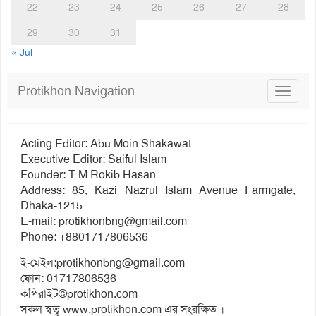
22
23
24
25
26
27
28
29
30
31
« Jul
Protikhon Navigation
Toggle
navigat
Acting Editor: Abu Moin Shakawat
Executive Editor: Saiful Islam
Founder: T M Rokib Hasan
Address: 85, Kazi Nazrul Islam Avenue Farmgate,
Dhaka-1215
E-mail:
protikhonbng@gmail.com
Phone: +8801717806536
ই-মেইল:
protikhonbng@gmail.com
ফোন: 01717806536
কপিরাইট©protikhon.com
সকল স্বত্ব www.protikhon.com এর সংরক্ষিত ।