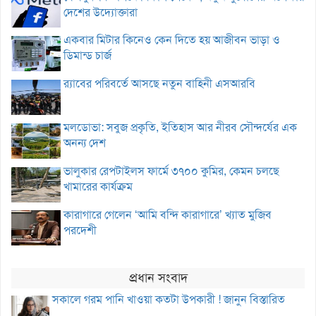
দেশের উদ্যোক্তারা
একবার মিটার কিনেও কেন দিতে হয় আজীবন ভাড়া ও
ডিমান্ড চার্জ
র‌্যাবের পরিবর্তে আসছে নতুন বাহিনী এসআরবি
মলডোভা: সবুজ প্রকৃতি, ইতিহাস আর নীরব সৌন্দর্যের এক
অনন্য দেশ
ভালুকার রেপটাইলস ফার্মে ৩৭০০ কুমির, কেমন চলছে
খামারের কার্যক্রম
কারাগারে গেলেন ‘আমি বন্দি কারাগারে’ খ্যাত মুজিব
পরদেশী
প্রধান সংবাদ
সকালে গরম পানি খাওয়া কতটা উপকারী ! জানুন বিস্তারিত