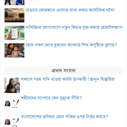
যেভাবে কোরআনে এসেছে কাবা রক্ষার অলৌকিক ঘটনা
বাণিজ্যিক যোগাযোগে নতুন ফিচার যুক্ত করছে হোয়াটসঅ্যাপ
কোন লক্ষণ দেখে বুঝবেন আপনার শিশু অপুষ্টিতে ভুগছে?
প্রধান সংবাদ
সকালে গরম পানি খাওয়া কতটা উপকারী ! জানুন বিস্তারিত
শহীদদের ব্যাপারে কেন দুমুখো নীতি?
বাংলাদেশের ভবিষ্যৎ কোন শক্তির ওপর নির্ভর করবে?