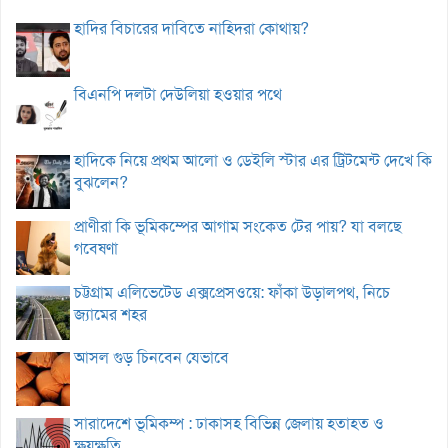
হাদির বিচারের দাবিতে নাহিদরা কোথায়?
বিএনপি দলটা দেউলিয়া হওয়ার পথে
হাদিকে নিয়ে প্রথম আলো ও ডেইলি স্টার এর ট্রিটমেন্ট দেখে কি
বুঝলেন?
প্রাণীরা কি ভূমিকম্পের আগাম সংকেত টের পায়? যা বলছে
গবেষণা
চট্টগ্রাম এলিভেটেড এক্সপ্রেসওয়ে: ফাঁকা উড়ালপথ, নিচে
জ্যামের শহর
আসল গুড় চিনবেন যেভাবে
সারাদেশে ভূমিকম্প : ঢাকাসহ বিভিন্ন জেলায় হতাহত ও
ক্ষয়ক্ষতি