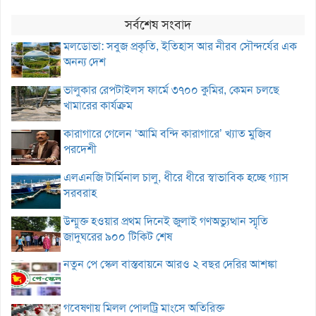
সর্বশেষ সংবাদ
মলডোভা: সবুজ প্রকৃতি, ইতিহাস আর নীরব সৌন্দর্যের এক
অনন্য দেশ
ভালুকার রেপটাইলস ফার্মে ৩৭০০ কুমির, কেমন চলছে
খামারের কার্যক্রম
কারাগারে গেলেন ‘আমি বন্দি কারাগারে’ খ্যাত মুজিব
পরদেশী
এলএনজি টার্মিনাল চালু, ধীরে ধীরে স্বাভাবিক হচ্ছে গ্যাস
সরবরাহ
উন্মুক্ত হওয়ার প্রথম দিনেই জুলাই গণঅভ্যুত্থান স্মৃতি
জাদুঘরের ৯০০ টিকিট শেষ
নতুন পে স্কেল বাস্তবায়নে আরও ২ বছর দেরির আশঙ্কা
গবেষণায় মিলল পোলট্রি মাংসে অতিরিক্ত