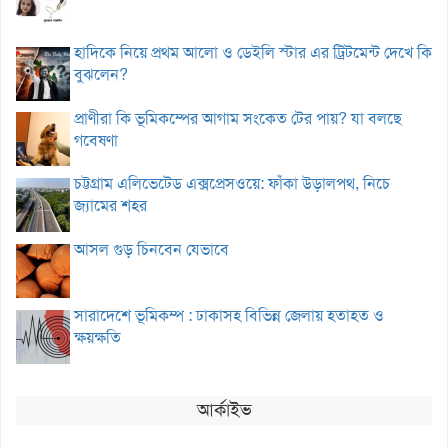
হাদিকে নিয়ে প্রথম আলো ও ডেইলি স্টার এর ট্রিটমেন্ট দেখে কি
বুঝলেন?
প্রাণীরা কি ভূমিকম্পের আগাম সংকেত টের পায়? যা বলছে
গবেষণা
চট্টগ্রাম এলিভেটেড এক্সপ্রেসওয়ে: ফাঁকা উড়ালপথ, নিচে
জ্যামের শহর
আসল গুড় চিনবেন যেভাবে
সারাদেশে ভূমিকম্প : ঢাকাসহ বিভিন্ন জেলায় হতাহত ও
ক্ষয়ক্ষতি
আর্কাইভ