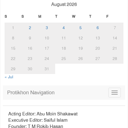
August 2026
S
S
M
T
W
T
F
1
2
3
4
5
6
7
8
9
10
11
12
13
14
15
16
17
18
19
20
21
22
23
24
25
26
27
28
29
30
31
« Jul
Protikhon Navigation
Toggle
navigat
Acting Editor: Abu Moin Shakawat
Executive Editor: Saiful Islam
Founder: T M Rokib Hasan