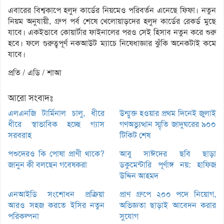
এবারের বিশ্বকাপে হলুদ কার্ডের নিয়মেও পরিবর্তন এনেছে ফিফা। নতুন
নিয়ম অনুযায়ী, গ্রুপ পর্ব শেষে খেলোয়াড়দের হলুদ কার্ডের রেকর্ড মুছে
যাবে। একইভাবে কোয়ার্টার ফাইনালের পরও সেই হিসাব নতুন করে শুরু
হবে। ফলে গুরুত্বপূর্ণ নকআউট ম্যাচে নিষেধাজ্ঞার ঝুঁকি অনেকটাই কমে
যাবে।
প্রতি / এডি / শাআ
আরো সংবাদঃ
এলএনজি টার্মিনাল চালু, ধীরে
উন্মুক্ত হওয়ার প্রথম দিনেই জুলাই
ধীরে স্বাভাবিক হচ্ছে গ্যাস
গণঅভ্যুত্থান স্মৃতি জাদুঘরের ৯০০
সরবরাহ
টিকিট শেষ
পশুদেরও কি পোষা প্রাণী থাকে?
আবু সাঈদের ছবি ছাড়া
জানুন কী বলছেন গবেষকরা
ডকুমেন্টারি পূর্ণাঙ্গ নয়: হাফিজ
উদ্দিন আহমদ
এনআইডি সংশোধন প্রক্রিয়া
প্রাণ গ্রুপে ২০০ পদে নিয়োগ,
আরও সহজ করতে ইসির নতুন
অভিজ্ঞতা ছাড়াই আবেদন করার
পরিকল্পনা
সুযোগ