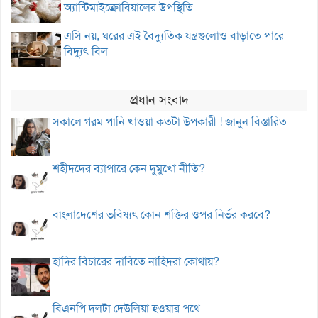
অ্যান্টিমাইক্রোবিয়ালের উপস্থিতি
এসি নয়, ঘরের এই বৈদ্যুতিক যন্ত্রগুলোও বাড়াতে পারে
বিদ্যুৎ বিল
প্রধান সংবাদ
সকালে গরম পানি খাওয়া কতটা উপকারী ! জানুন বিস্তারিত
শহীদদের ব্যাপারে কেন দুমুখো নীতি?
বাংলাদেশের ভবিষ্যৎ কোন শক্তির ওপর নির্ভর করবে?
হাদির বিচারের দাবিতে নাহিদরা কোথায়?
বিএনপি দলটা দেউলিয়া হওয়ার পথে