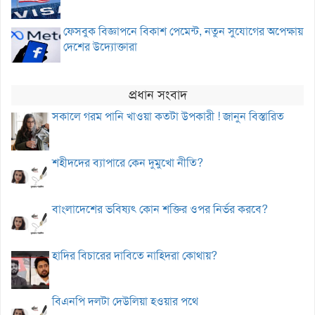
ফেসবুক বিজ্ঞাপনে বিকাশ পেমেন্ট, নতুন সুযোগের অপেক্ষায়
দেশের উদ্যোক্তারা
প্রধান সংবাদ
সকালে গরম পানি খাওয়া কতটা উপকারী ! জানুন বিস্তারিত
শহীদদের ব্যাপারে কেন দুমুখো নীতি?
বাংলাদেশের ভবিষ্যৎ কোন শক্তির ওপর নির্ভর করবে?
হাদির বিচারের দাবিতে নাহিদরা কোথায়?
বিএনপি দলটা দেউলিয়া হওয়ার পথে