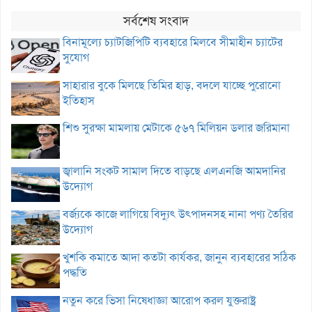
সর্বশেষ সংবাদ
বিনামূল্যে চ্যাটজিপিটি ব্যবহারে মিলবে সীমাহীন চ্যাটের
সুযোগ
সাহারার বুকে মিলছে তিমির হাড়, বদলে যাচ্ছে পুরোনো
ইতিহাস
শিশু সুরক্ষা মামলায় মেটাকে ৫৬৭ মিলিয়ন ডলার জরিমানা
জ্বালানি সংকট সামাল দিতে বাড়ছে এলএনজি আমদানির
উদ্যোগ
বর্জ্যকে কাজে লাগিয়ে বিদ্যুৎ উৎপাদনসহ নানা পণ্য তৈরির
উদ্যোগ
খুশকি কমাতে আদা কতটা কার্যকর, জানুন ব্যবহারের সঠিক
পদ্ধতি
নতুন করে ভিসা নিষেধাজ্ঞা আরোপ করল যুক্তরাষ্ট্র