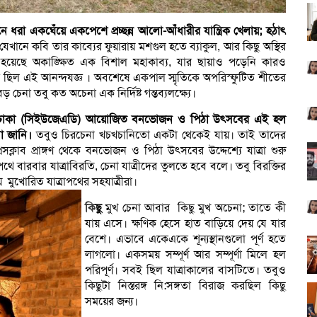
ুনে ধরা একঘেঁয়ে একপেশে প্রচ্ছন্ন আলো-আঁধারীর যান্ত্রিক খেলায়; হঠাৎ
যেখানে কবি তার কাব্যের ফুয়ারায় মশগুল হতে ব্যাকুল, আর কিছু অস্থির
িত হয়েছে অকাঙ্ক্ষিত এক বিশাল মহাকাব্য, যার ছায়াও পড়েনি কারও
 ছিল এই আনন্দযজ্ঞ । অবশেষে একপাল স্মৃতিকে অপরিস্ফুটিত শীতের
া তবু কত অচেনা এক নির্দিষ্ট গন্তব্যলক্ষ্যে।
েশন ঢাকা (সিইউজেএডি) আয়োজিত বনভোজন ও পিঠা উৎসবের এই হল
া জানি।
তবুও চিরচেনা খচখচানিতো একটা থেকেই যায়। তাই তাদের
রেসক্লাব প্রাঙ্গণ থেকে বনভোজন ও পিঠা উৎসবের উদ্দেশ্যে যাত্রা শুরু
ে বারবার যাত্রাবিরতি, চেনা যাত্রীদের তুলতে হবে বলে। তবু বিরক্তির
 মুখোরিত যাত্রাপথের সহযাত্রীরা।
কি
ছু
মুখ চেনা আবার কিছু মুখ অচেনা; তাতে কী
যায় এসে। ক্ষণিক হেসে হাত বাড়িয়ে দেয় যে যার
বেশে। এভাবে একেএকে শূন্যস্থানগুলো পূর্ণ হতে
লাগলো। একসময় সম্পূর্ণ আর সম্পূর্ণা মিলে হল
পরিপূর্ণ। সবই ছিল যাত্রাকালের বাসটিতে। তবুও
কিছুটা নিস্তরঙ্গ নি:সঙ্গতা বিরাজ করছিল কিছু
সময়ের জন্য।