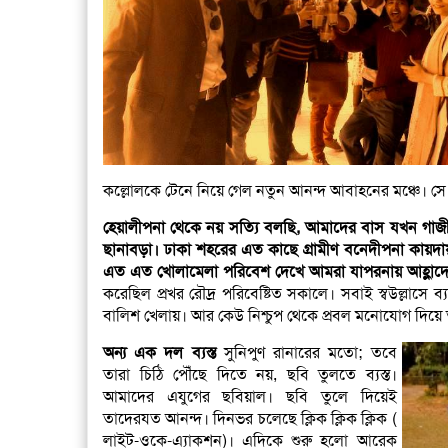
কল্লোলকে টেনে নিয়ে গেল নতুন আনন্দ আবাহনের মঞ্চে। সে 
হেয়ালীপনা থেকে নয় সত্যি বলছি, আমাদের বাস যখন গাজী
ছানাবড়া। ঢাকা শহরের এত কাছে গ্রামীণ বনেদীপনা
কায়দা
এত এত খোলামেলা পরিবেশ দেখে আমরা যাপরনায় আহ্লাদ
করেছিল প্রখর রৌদ্র পরিবেষ্টিত সকালে। সবাই স্বউল্লাসে
বালিশ খেলায়। আর কেউ নিশ্চুপ থেকে প্রবল মনোযোগ দিয়ে 
অন্য এক দল ব্যস্ত
সুনিপুণ রানারের মতো; তবে
তারা চিঠি পৌঁছে দিতে নয়, ছবি তুলতে ব্যস্ত।
আমাদের এযুগের ছবিয়াল। ছবি তুলে দিয়েই
তাদেরযত আনন্দ। দিনভর চলেছে ক্লিক ক্লিক ক্লিক (
লাইট-ওকে-এ্যাকশন)। এদিকে শুরু হলো আরেক