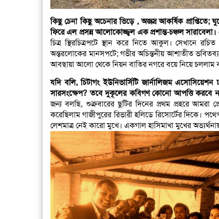
কিছু চেনা কিছু অচেনার ভিড়ে , অজস্র আকর্ষিক প্রাপ্তিতে; ঘ
ফিরে এল প্রসন্ন আলোকোজ্জ্বল এক প্রশান্ত-চঞ্চল সারাবেলা।
চিত্র স্থিরচিত্রপটে স্থান করে নিতে আকুল। সেখানে রচ
অন্তরলোকের মানসপটে; গভীর অচিন্তনীয় আশাতীত ভবিতব্য
আবছায়া আলো থেকে নিয়ন বাতির নগরে বয়ে নিয়ে চললাম বড় চেন
যদি বলি, চিটাগং ইউনিভার্সিটি জার্নালিজম এসোসিয়
সারসংক্ষেপ? তবে দুকূলের কবিগণ কোনো আপত্তি করবে ন
জন্য বলছি, শুক্রবারের ছুটির দিনের প্রথম প্রহরে আমরা প্
করেছিলাম গাজীপুরের রিভারী হলিডে রিসোর্টের দিকে। পথেপথ
লেশমাত্র নেই কারো মুখে। একগাল হাসিমাখা মুখের অভ্যর্থনায়