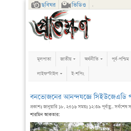
Facebook
Twitter
Google+
ছবিঘর
ভিডিও
,
মূলপাতা
জাতীয়
অর্থনীতি
পূর্ব-পশ্চিম
লাইফস্টাইল
ই-শপিং
বনভোজনের আনন্দযজ্ঞে সিইউজেএডি প
প্রকাশঃ জানুয়ারি ১৮, ২০১৬ সময়ঃ ১২:৩৯ পূর্বাহ্ণ.. সর্বশেষ সম
শারমিন আকতার: