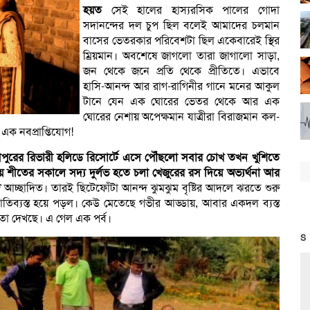
হয়ত
সেই হালের হাস্যরসিক পালের গোদা
সদানন্দের দল চুপ ছিল বলেই আমাদের চলমান
বাসের ভেতরকার পরিবেশটা ছিল একেবারেই স্থির
ম্রিয়মান। অবশেষে জাগলো তারা জাগালো সাড়া,
জন থেকে জনে প্রতি থেকে প্রীতিতে। এভাবে
হাসি-আনন্দ আর রাগ-রাগিনীর গানে মনের আকুল
টানে যেন এক ঘোরের ভেতর থেকে আর এক
ঘোরের নেশায় অপেক্ষমান যাত্রীরা বিরাজমান কল-
এক নবপ্রাপ্তিযোগ!
পুরের রিভারী হলিডে রিসোর্টে এসে পৌঁছলো সবার চোখ তখন খুশিতে
য় শীতের সকালে সদ্য দুর্লভ হতে চলা খেজুরের রস দিয়ে অভ্যর্থনা আর
ে
আচ্ছাদিত। তারই ছিটেফোঁটা আনন্দ ঝুমঝুম বৃষ্টির আদলে ঝরতে শুরু
 ব্যাতিব্যস্ত হয়ে পড়ল। কেউ মেতেছে গভীর আড্ডায়, আবার একদল ব্যস্ত
তা দেখছে। এ গেল এক পর্ব।
S