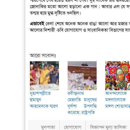
প
রিশেষে শেষ হয়েও হইল না শেষ। দুই সাবেক এর হৃদয়ছোঁয়া
জোনাকির মতো আলো ছড়ানো এক গান : আবার এল যে সন্ধা
তন্ময় হয়ে মুগ্ধ দৃষ্টিতে শুনছিল।
এভাবেই
বেলা শেষে অনেক অনেক রাঙা আলো আর মজার অভিজ
আলোর দিশারী -চবি যোগাযোগ ও সাংবাদিকতা বিভাগের সাবেক
আরো সংবাদঃ
নুহাশপল্লীতে
রবীন্দ্রনাথ
আনন্দলোকে
হুমায়ূন
মেহনতি মানুষের
মঙ্গলালোকে
আহমেদকে স্মরণ
দুর্দশা উপলদ্ধি
মঙ্গল শোভাযাত্
করেছে: রাষ্ট্রপতি
মূলপাতা
যোগাযোগ
বিজ্ঞাপন মূল্য তালিকা