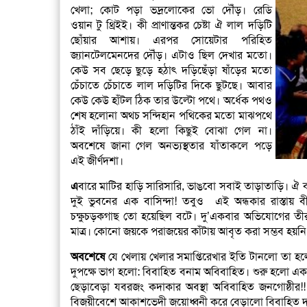
খেলা; কোট পড়া ভদ্রলোকের ভো দৌঁড়। রেডি
ওয়ান টু থ্রিইই। কী প্রাণান্তকর চেষ্টা ঐ লাল দড়িটি
ছোঁয়ার আশায়। এরপর সোয়েটার পরিহিত
জ্যানটেলমেনদের দৌঁড়। এটাও ছিল দেখার মতো।
কেউ সব ছেড়ে ছুড়ে হঠাৎ দড়িছেঁড়া ষাঁড়ের মতো
চেঁচাতে চেঁচাতে লাল দড়িটির দিকে ছুটছে। আবার
কেউ কেউ হাঁটল ঠিক তার উল্টো পথে। অর্ধেক পথও
শেষ হলোনা অথচ সন্দিহান পথিকের মতো মাঝপথে
ঠাঁই দাঁড়িয়ে। কী হলো কিছুই বোঝা গেল না।
অবশেষে জানা গেল অনভ্যস্থতার যাঁতাকলে পড়ে
এই জীর্ণদশা।
এ
বারে মাটির হাড়ি সারিসারি, ভাঙবো সবাই তাড়াতাড়ি। ঐ বল
দুই ভুবনের এক বাসিন্দা! তবুও এই অন্ধকার রাস্তায় 
চক্ষুচড়কগাছ তো হয়েছিল বটে। দু’একবার অভিযোগের তী
মাত্র। কোনো জয়কে পরাজয়ের কাঁটায় আবৃত করা সম্ভব হয়নি
অবশেষে
যে খেলায় খেলার সমাপ্তিরেখার ইতি টানলো তা হল
দুপক্ষে ভাগ হলো: বিবাহিত বনাম অবিবাহিত। শুরু হলো এ
ছেড়াবেড়া যবরজং কদাকার অবস্থা অবিবাহিত জনগোষ্ঠীর!
বিজয়ীবেশে আকাশভেদী জয়োধ্বনী করে বেড়ালো বিবাহিত দ