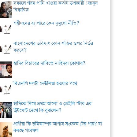
সকালে গরম পানি খাওয়া কতটা উপকারী ! জানুন
বিস্তারিত
শহীদদের ব্যাপারে কেন দুমুখো নীতি?
বাংলাদেশের ভবিষ্যৎ কোন শক্তির ওপর নির্ভর
করবে?
হাদির বিচারের দাবিতে নাহিদরা কোথায়?
বিএনপি দলটা দেউলিয়া হওয়ার পথে
হাদিকে নিয়ে প্রথম আলো ও ডেইলি স্টার এর
ট্রিটমেন্ট দেখে কি বুঝলেন?
প্রাণীরা কি ভূমিকম্পের আগাম সংকেত টের পায়? যা
বলছে গবেষণা