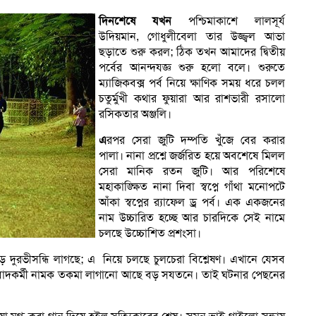
দিনশেষে যখন
পশ্চিমাকাশে লালসূর্য
উদিয়মান, গোধুলীবেলা তার উজ্জ্বল আভা
ছড়াতে শুরু করল; ঠিক তখন আমাদের দ্বিতীয়
পর্বের আনন্দযজ্ঞ শুরু হলো বলে। শুরুতে
ম্যাজিকবক্স পর্ব নিয়ে ক্ষাণিক সময় ধরে চলল
চতুর্মুখী কথার ফুয়ারা আর রাশভারী রসালো
রসিকতার অঞ্জলি।
এ
রপর সেরা জুটি দম্পতি খুঁজে বের করার
পালা। নানা প্রশ্নে জর্জরিত হয়ে অবশেষে মিলল
সেরা মানিক রতন জুটি। আর পরিশেষে
মহাকাঙ্ক্ষিত নানা দিবা স্বপ্নে গাঁথা মনোপটে
আঁকা স্বপ্নের র‌্যাফেল ড্র পর্ব। এক একজনের
নাম উচ্চারিত হচ্ছে আর চারদিকে সেই নামে
চলছে উচ্চোশিত প্রশংসা।
ড় দুরভীসন্ধি লাগছে; এ নিয়ে চলছে চুলচেরা বিশ্লেষণ। এখানে যেসব
সংবাদকর্মী নামক তকমা লাগানো আছে বড় সযতনে। তাই ঘটনার পেছনের