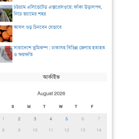
চট্টগ্রাম এলিভেটেড এক্সপ্রেসওয়ে: ফাঁকা উড়ালপথ,
নিচে জ্যামের শহর
আসল গুড় চিনবেন যেভাবে
সারাদেশে ভূমিকম্প : ঢাকাসহ বিভিন্ন জেলায় হতাহত
ও ক্ষয়ক্ষতি
আর্কাইভ
August 2026
S
M
T
W
T
F
1
2
3
4
5
6
7
8
9
10
11
12
13
14