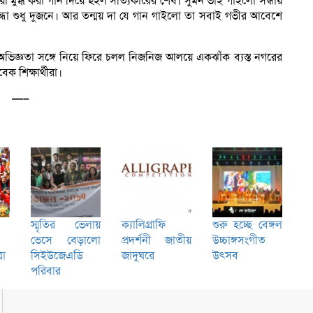
 মুগ্ধ করা গান দিয়ে হইল সত্যিকারের শেষ। সুমন ভাই গাইলো সন্ধায়
 শুধু দুজনে। আর তন্ময় দা যে গান গাইলো তা সবাই গভীর আবেশে
্ঞতা সঙ্গে নিয়ে ফিরে চলল নিজনিজ আলয়ে একঝাঁক ব্যস্ত নগরের
 শিক্ষার্থীরা।
—–
স্মৃতির ভেলায়
ক্যালিগ্রাফি
শুরু হচ্ছে বেঙ্গল
ভেসে বেড়ালো
প্রদর্শনী জাতীয়
উচ্চাঙ্গসংগীত
রা
সিইউজেএডি
জাদুঘরে
উৎসব
পরিবার