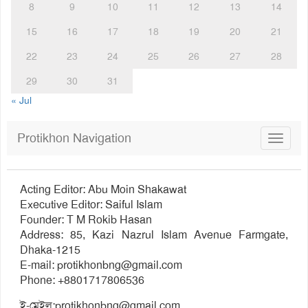
8
9
10
11
12
13
14
15
16
17
18
19
20
21
22
23
24
25
26
27
28
29
30
31
« Jul
Protikhon Navigation
Toggle
navigat
Acting Editor: Abu Moin Shakawat
Executive Editor: Saiful Islam
Founder: T M Rokib Hasan
Address: 85, Kazi Nazrul Islam Avenue Farmgate,
Dhaka-1215
E-mail:
protikhonbng@gmail.com
Phone: +8801717806536
ই-মেইল:
protikhonbng@gmail.com