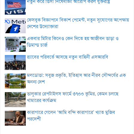
নতুন করে ভিসা নিষেধাজ্ঞা আরোপ করল যুক্তরাষ্ট্র
ফেসবুক বিজ্ঞাপনে বিকাশ পেমেন্ট, নতুন সুযোগের অপেক্ষায়
দেশের উদ্যোক্তারা
একবার মিটার কিনেও কেন দিতে হয় আজীবন ভাড়া ও
ডিমান্ড চার্জ
র‌্যাবের পরিবর্তে আসছে নতুন বাহিনী এসআরবি
মলডোভা: সবুজ প্রকৃতি, ইতিহাস আর নীরব সৌন্দর্যের এক
অনন্য দেশ
ভালুকার রেপটাইলস ফার্মে ৩৭০০ কুমির, কেমন চলছে
খামারের কার্যক্রম
কারাগারে গেলেন ‘আমি বন্দি কারাগারে’ খ্যাত মুজিব
পরদেশী