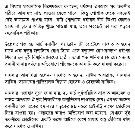
এ বিষয়ে ফরেনসিক বিশেষজ্ঞরা বলছেন, ধর্ষণের একমাস পর তরুণীর
শরীরে আলামত নাও পাওয়া যেতে পারে। কিন্তু পোশাক থেকে সহজেই
সেই আলামত পাওয়া যাবে। যদি পোশাকে ধর্ষকের বীর্য কিংবা কোনও
কোষ বা চুলের অস্তিত্ব খুঁজে পাওয়া যায়, তবে সহজেই তা ধরা পড়বে
ফরেনসিক পরীক্ষায়।
উল্লেখ্য: গত ২৮ মার্চ বনানীর ‘দ্য রেইন ট্রি’ হোটেলে সাফাত আহমেদ
নামে এক বন্ধুর জন্মদিনে যোগ দিতে এসে বন্ধুদের যোগসাজশে ধর্ষণের
শিকার হন দুই বিশ্ববিদ্যালয়ের ছাত্রী। তারা গত শনিবার (৬ মে) সন্ধ্যায়
বনানী থানায় ধর্ষণের অভিযোগে পাঁচজনকে আসামি করে মামলা করেন।
মামলার আসামিরা হলেন- সাফাত আহমেদ, নাঈম আশরাফ, সাদমান
সাকিব, সাফাতের গাড়িচালক বিল্লাল হোসেন ও দেহরক্ষী সাকিফ।
মামলার এজাহার সূত্রে জানা যায়, ২৮ মার্চ পূর্বপরিচিত সাফাত আহমেদ ও
নাঈম আশরাফ ঐ দুই শিক্ষার্থীকে জন্মদিনের দাওয়াত দেয়। এরপর তাদের
বনানীর ‘কে’ ব্লকের ২৭ নম্বর সড়কের ৪৯ নম্বরে রেইনট্রি নামের হোটেলে
নিয়ে যাওয়া হয়। এজাহারে আরও অভিযোগ করা হয়েছে, সেখানে দুই
তরুণীকে হোটেলের একটি কক্ষে আটকে রেখে মাথায় অস্ত্র ঠেকিয়ে ধর্ষণ
করে সাফাত ও নাঈম।