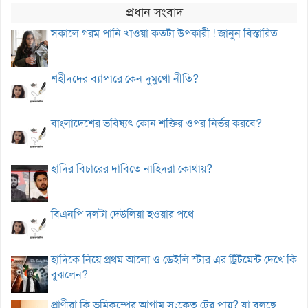
প্রধান সংবাদ
সকালে গরম পানি খাওয়া কতটা উপকারী ! জানুন বিস্তারিত
শহীদদের ব্যাপারে কেন দুমুখো নীতি?
বাংলাদেশের ভবিষ্যৎ কোন শক্তির ওপর নির্ভর করবে?
হাদির বিচারের দাবিতে নাহিদরা কোথায়?
বিএনপি দলটা দেউলিয়া হওয়ার পথে
হাদিকে নিয়ে প্রথম আলো ও ডেইলি স্টার এর ট্রিটমেন্ট দেখে কি
বুঝলেন?
প্রাণীরা কি ভূমিকম্পের আগাম সংকেত টের পায়? যা বলছে