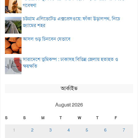
গবেষণা
চট্টগ্রাম এলিভেটেড এক্সপ্রেসওয়ে: ফাঁকা উড়ালপথ, নিচে
জ্যামের শহর
আসল গুড় চিনবেন যেভাবে
সারাদেশে ভূমিকম্প : ঢাকাসহ বিভিন্ন জেলায় হতাহত ও
ক্ষয়ক্ষতি
আর্কাইভ
August 2026
S
S
M
T
W
T
F
1
2
3
4
5
6
7