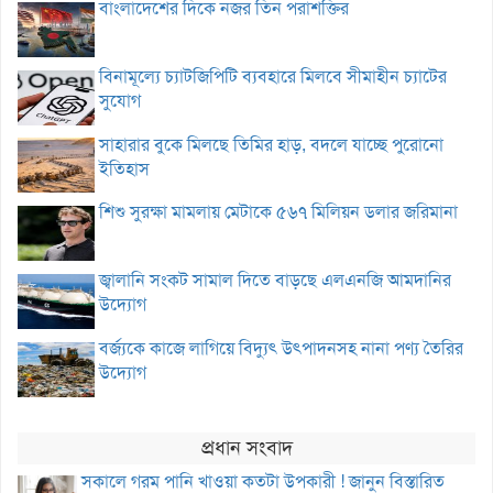
বাংলাদেশের দিকে নজর তিন পরাশক্তির
বিনামূল্যে চ্যাটজিপিটি ব্যবহারে মিলবে সীমাহীন চ্যাটের
সুযোগ
সাহারার বুকে মিলছে তিমির হাড়, বদলে যাচ্ছে পুরোনো
ইতিহাস
শিশু সুরক্ষা মামলায় মেটাকে ৫৬৭ মিলিয়ন ডলার জরিমানা
জ্বালানি সংকট সামাল দিতে বাড়ছে এলএনজি আমদানির
উদ্যোগ
বর্জ্যকে কাজে লাগিয়ে বিদ্যুৎ উৎপাদনসহ নানা পণ্য তৈরির
উদ্যোগ
প্রধান সংবাদ
সকালে গরম পানি খাওয়া কতটা উপকারী ! জানুন বিস্তারিত