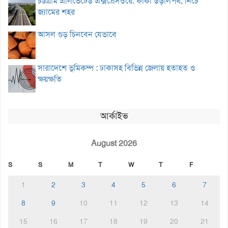
চট্টগ্রাম এলিভেটেড এক্সপ্রেসওয়ে: ফাঁকা উড়ালপথ, নিচে
জ্যামের শহর
আসল গুড় চিনবেন যেভাবে
সারাদেশে ভূমিকম্প : ঢাকাসহ বিভিন্ন জেলায় হতাহত ও
ক্ষয়ক্ষতি
আর্কাইভ
August 2026
S
S
M
T
W
T
F
1
2
3
4
5
6
7
8
9
10
11
12
13
14
15
16
17
18
19
20
21