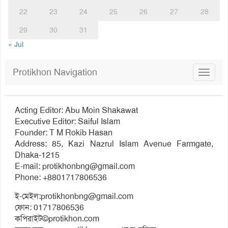
22
23
24
25
26
27
28
29
30
31
« Jul
Protikhon Navigation
Toggle
navigat
Acting Editor: Abu Moin Shakawat
Executive Editor: Saiful Islam
Founder: T M Rokib Hasan
Address: 85, Kazi Nazrul Islam Avenue Farmgate,
Dhaka-1215
E-mail:
protikhonbng@gmail.com
Phone: +8801717806536
ই-মেইল:
protikhonbng@gmail.com
ফোন: 01717806536
কপিরাইট©protikhon.com