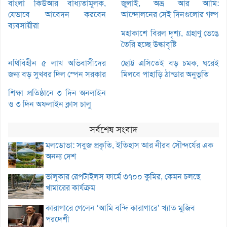
বাংলা কিউআর বাধ্যতামূলক,
জুলাই, অভ্র আর আমি:
যেভাবে আবেদন করবেন
আন্দোলনের সেই দিনগুলোর গল্প
ব্যবসায়ীরা
মহাকাশে বিরল দৃশ্য, গ্রহাণু ভেঙে
তৈরি হচ্ছে উল্কাবৃষ্টি
নথিবিহীন ৫ লাখ অভিবাসীদের
ছোট্ট এসিতেই বড় চমক, ঘরেই
জন্য বড় সুখবর দিল স্পেন সরকার
মিলবে পাহাড়ি ঠান্ডার অনুভূতি
শিক্ষা প্রতিষ্ঠানে ৩ দিন অনলাইন
ও ৩ দিন অফলাইন ক্লাস চালু
সর্বশেষ সংবাদ
মলডোভা: সবুজ প্রকৃতি, ইতিহাস আর নীরব সৌন্দর্যের এক
অনন্য দেশ
ভালুকার রেপটাইলস ফার্মে ৩৭০০ কুমির, কেমন চলছে
খামারের কার্যক্রম
কারাগারে গেলেন ‘আমি বন্দি কারাগারে’ খ্যাত মুজিব
পরদেশী