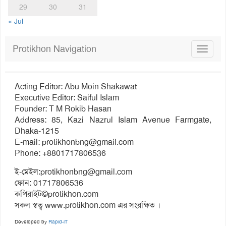
29
30
31
« Jul
Protikhon Navigation
Toggle
navigat
Acting Editor: Abu Moin Shakawat
Executive Editor: Saiful Islam
Founder: T M Rokib Hasan
Address: 85, Kazi Nazrul Islam Avenue Farmgate,
Dhaka-1215
E-mail:
protikhonbng@gmail.com
Phone: +8801717806536
ই-মেইল:
protikhonbng@gmail.com
ফোন: 01717806536
কপিরাইট©protikhon.com
সকল স্বত্ব www.protikhon.com এর সংরক্ষিত ।
Developed by
Rapid-iT