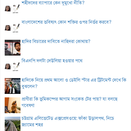
শহীদদের ব্যাপারে কেন দুমুখো নীতি?
বাংলাদেশের ভবিষ্যৎ কোন শক্তির ওপর নির্ভর করবে?
হাদির বিচারের দাবিতে নাহিদরা কোথায়?
বিএনপি দলটা দেউলিয়া হওয়ার পথে
হাদিকে নিয়ে প্রথম আলো ও ডেইলি স্টার এর ট্রিটমেন্ট দেখে কি
বুঝলেন?
প্রাণীরা কি ভূমিকম্পের আগাম সংকেত টের পায়? যা বলছে
গবেষণা
চট্টগ্রাম এলিভেটেড এক্সপ্রেসওয়ে: ফাঁকা উড়ালপথ, নিচে
জ্যামের শহর