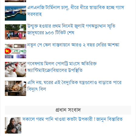
এলএনজি টার্মিনাল চালু, ধীরে ধীরে স্বাভাবিক হচ্ছে গ্যাস
সরবরাহ
উন্মুক্ত হওয়ার প্রথম দিনেই জুলাই গণঅভ্যুত্থান স্মৃতি
জাদুঘরের ৯০০ টিকিট শেষ
নতুন পে স্কেল বাস্তবায়নে আরও ২ বছর দেরির আশঙ্কা
গবেষণায় মিলল পোলট্রি মাংসে অতিরিক্ত
অ্যান্টিমাইক্রোবিয়ালের উপস্থিতি
এসি নয়, ঘরের এই বৈদ্যুতিক যন্ত্রগুলোও বাড়াতে পারে
বিদ্যুৎ বিল
প্রধান সংবাদ
সকালে গরম পানি খাওয়া কতটা উপকারী ! জানুন বিস্তারিত