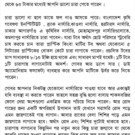
থেকে ৬০ টাকার মধ্যেই আপনি ভালো চারা পেতে পারেন ।
চারা ভালো না হলে তাতে ফল নাও আসতে পারে। বাংলাদেশ কৃষি
গবেষণা ইনস্টিটিউট , ব্র্যাক নার্সারি,কাওলা নার্সারি, হরটারস নার্সারি,
ঢাকার আগারগাঁও এ কৃষিবিদ নার্সারি, মোহাম্মাদপুর নার্সারিগুলোতে,
কমলাপুর নার্সারিতে চারা পাবেন। যারা টবে অর্থাৎ ছোট্ট পরিসরে স্ট্রবেরি
চাষ করতে চান তারা প্লাস্টিক কিংবা মাটির টব অথবা যেকোনো ৫
লিটারের প্লাস্টিকের বোতল কেটে চারা লাগাতে পারেন। প্রচলিত টবের
মাপ সাধারণত ৮/১০ ইঞ্চি হয়ে থাকে এবং সাধারণ মাপই যথেষ্ট। ১টি টবে
১টি চারাগাছ লাগানোটাই আদর্শ। গোবর আর ড্যাপ সার ( ডাই
অ্যামোনিয়াম ফসফেট) ব্যবহার করে আপনি মাটিকে উর্বর করে নিতে
পারেন।
গোবর আপনার নিকটস্থ যেকোনো নার্সারিতে পাওয়া যাবে আর একান্তই
যদি ব্যবস্থা না করতে পারেন তাহলে সহজ বুদ্ধি হলো বাসায় শাকসবজির
ফেলে দেয়া অংশগুলো একত্রিত করে পচিয়ে নিতে পারেন। আর রোদ
গাছের জন্য একটি অপরিহার্য উপাদান তাই যেখানে সরাসরি রোদ পড়ে
এমন জায়গাতেই গাছ লাগান। আবার রাতের বেলা শিশির পড়ে এমন
জায়গাতে লাগাতে হবে। অর্থাৎ রোদ এবং শিশির দুটোই থাকতে হবে।
চারাগাছ লাগনোর কিছুদিন পর নতুন করে কিছু চারা জন্মাবে যা থেকে
আপনি গাছের সংখ্যা বাড়াতে পারেন কিন্তু গাছে ফুল চলে আসলে নতুন