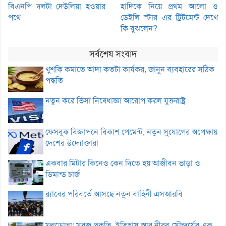
বিএনপি দলটা দেউলিয়া হওয়ার
হাদিকে নিয়ে প্রথম আলো ও
পথে
ডেইলি স্টার এর ট্রিটমেন্ট দেখে
কি বুঝলেন?
সর্বশেষ সংবাদ
খুশকি কমাতে আদা কতটা কার্যকর, জানুন ব্যবহারের সঠিক
পদ্ধতি
নতুন করে ভিসা নিষেধাজ্ঞা আরোপ করল যুক্তরাষ্ট্র
ফেসবুক বিজ্ঞাপনে বিকাশ পেমেন্ট, নতুন সুযোগের অপেক্ষায়
দেশের উদ্যোক্তারা
একবার মিটার কিনেও কেন দিতে হয় আজীবন ভাড়া ও
ডিমান্ড চার্জ
র‌্যাবের পরিবর্তে আসছে নতুন বাহিনী এসআরবি
মলডোভা: সবুজ প্রকৃতি, ইতিহাস আর নীরব সৌন্দর্যের এক