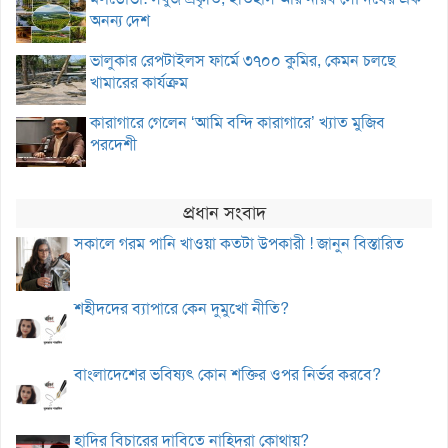
অনন্য দেশ
ভালুকার রেপটাইলস ফার্মে ৩৭০০ কুমির, কেমন চলছে
খামারের কার্যক্রম
কারাগারে গেলেন ‘আমি বন্দি কারাগারে’ খ্যাত মুজিব
পরদেশী
প্রধান সংবাদ
সকালে গরম পানি খাওয়া কতটা উপকারী ! জানুন বিস্তারিত
শহীদদের ব্যাপারে কেন দুমুখো নীতি?
বাংলাদেশের ভবিষ্যৎ কোন শক্তির ওপর নির্ভর করবে?
হাদির বিচারের দাবিতে নাহিদরা কোথায়?