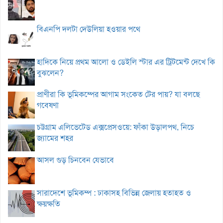
বিএনপি দলটা দেউলিয়া হওয়ার পথে
হাদিকে নিয়ে প্রথম আলো ও ডেইলি স্টার এর ট্রিটমেন্ট দেখে কি
বুঝলেন?
প্রাণীরা কি ভূমিকম্পের আগাম সংকেত টের পায়? যা বলছে
গবেষণা
চট্টগ্রাম এলিভেটেড এক্সপ্রেসওয়ে: ফাঁকা উড়ালপথ, নিচে
জ্যামের শহর
আসল গুড় চিনবেন যেভাবে
সারাদেশে ভূমিকম্প : ঢাকাসহ বিভিন্ন জেলায় হতাহত ও
ক্ষয়ক্ষতি