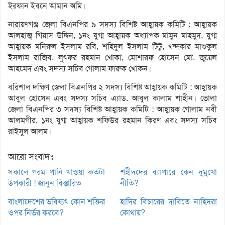
ইরফান ইবনে আমান অমি।
নারায়ণগঞ্জ জেলা বিএনপির ৯ সদস্য বিশিষ্ট আহ্বায়ক কমিটি : আহ্বায়ক
আলহাজ্ব গিয়াস উদ্দিন, ১নং যুগ্ম আহ্বায়ক অধ্যাপক মামুন মাহমুদ, যুগ্ম
আহ্বায়ক মনিরুল ইসলাম রবি, শহিদুল ইসলাম টিটু, খন্দকার মাশুকুল
ইসলাম রাজিব, লুৎফর রহমান খোকা, মোশারফ হোসেন মো. জুয়েল
আহমেদ এবং সদস্য সচিব গোলাম ফারুক খোকন।
বরিশাল দক্ষিণ জেলা বিএনপির ২ সদস্য বিশিষ্ট আহ্বায়ক কমিটি : আহ্বায়ক
আবুল হোসেন এবং সদস্য সচিব এ্যাড. আবুল কালাম শাহীন। ভোলা
জেলা বিএনপির ৩ সদস্য বিশিষ্ট আহ্বায়ক কমিটি : আহ্বায়ক গোলাম নবী
আলমগীর, ১নং যুগ্ম আহ্বায়ক শফিউর রহমান কিরণ এবং সদস্য সচিব
রাইসুল আলম।
আরো সংবাদঃ
সকালে গরম পানি খাওয়া কতটা
শহীদদের ব্যাপারে কেন দুমুখো
উপকারী ! জানুন বিস্তারিত
নীতি?
বাংলাদেশের ভবিষ্যৎ কোন শক্তির
হাদির বিচারের দাবিতে নাহিদরা
ওপর নির্ভর করবে?
কোথায়?