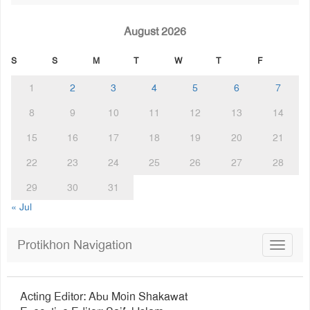
August 2026
S
S
M
T
W
T
F
1
2
3
4
5
6
7
8
9
10
11
12
13
14
15
16
17
18
19
20
21
22
23
24
25
26
27
28
29
30
31
« Jul
Protikhon Navigation
Toggle
navigat
Acting Editor: Abu Moin Shakawat