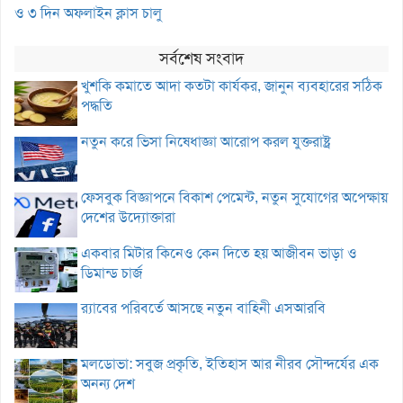
ও ৩ দিন অফলাইন ক্লাস চালু
সর্বশেষ সংবাদ
খুশকি কমাতে আদা কতটা কার্যকর, জানুন ব্যবহারের সঠিক
পদ্ধতি
নতুন করে ভিসা নিষেধাজ্ঞা আরোপ করল যুক্তরাষ্ট্র
ফেসবুক বিজ্ঞাপনে বিকাশ পেমেন্ট, নতুন সুযোগের অপেক্ষায়
দেশের উদ্যোক্তারা
একবার মিটার কিনেও কেন দিতে হয় আজীবন ভাড়া ও
ডিমান্ড চার্জ
র‌্যাবের পরিবর্তে আসছে নতুন বাহিনী এসআরবি
মলডোভা: সবুজ প্রকৃতি, ইতিহাস আর নীরব সৌন্দর্যের এক
অনন্য দেশ