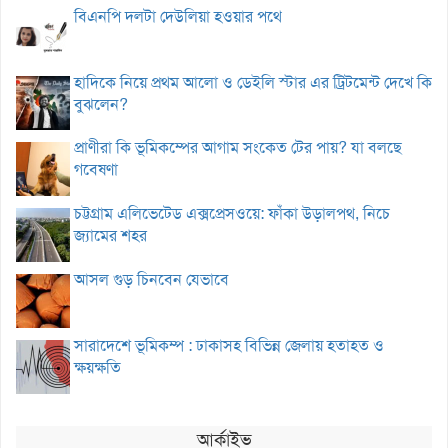
বিএনপি দলটা দেউলিয়া হওয়ার পথে
হাদিকে নিয়ে প্রথম আলো ও ডেইলি স্টার এর ট্রিটমেন্ট দেখে কি
বুঝলেন?
প্রাণীরা কি ভূমিকম্পের আগাম সংকেত টের পায়? যা বলছে
গবেষণা
চট্টগ্রাম এলিভেটেড এক্সপ্রেসওয়ে: ফাঁকা উড়ালপথ, নিচে
জ্যামের শহর
আসল গুড় চিনবেন যেভাবে
সারাদেশে ভূমিকম্প : ঢাকাসহ বিভিন্ন জেলায় হতাহত ও
ক্ষয়ক্ষতি
আর্কাইভ