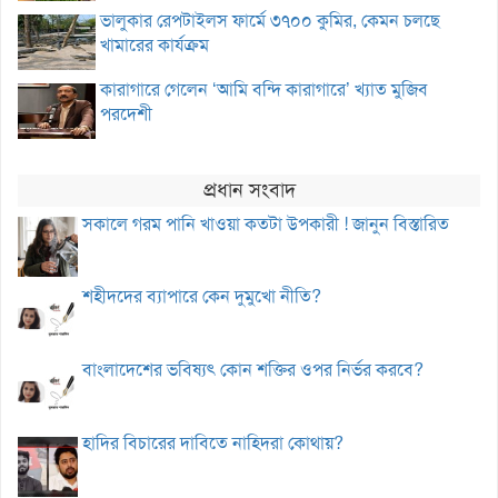
ভালুকার রেপটাইলস ফার্মে ৩৭০০ কুমির, কেমন চলছে
খামারের কার্যক্রম
কারাগারে গেলেন ‘আমি বন্দি কারাগারে’ খ্যাত মুজিব
পরদেশী
প্রধান সংবাদ
সকালে গরম পানি খাওয়া কতটা উপকারী ! জানুন বিস্তারিত
শহীদদের ব্যাপারে কেন দুমুখো নীতি?
বাংলাদেশের ভবিষ্যৎ কোন শক্তির ওপর নির্ভর করবে?
হাদির বিচারের দাবিতে নাহিদরা কোথায়?