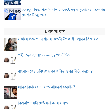
ফেসবুক বিজ্ঞাপনে বিকাশ পেমেন্ট, নতুন সুযোগের অপেক্ষায়
দেশের উদ্যোক্তারা
প্রধান সংবাদ
সকালে গরম পানি খাওয়া কতটা উপকারী ! জানুন বিস্তারিত
শহীদদের ব্যাপারে কেন দুমুখো নীতি?
বাংলাদেশের ভবিষ্যৎ কোন শক্তির ওপর নির্ভর করবে?
হাদির বিচারের দাবিতে নাহিদরা কোথায়?
বিএনপি দলটা দেউলিয়া হওয়ার পথে