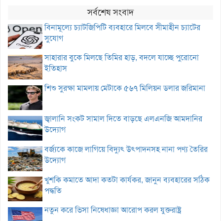
সর্বশেষ সংবাদ
বিনামূল্যে চ্যাটজিপিটি ব্যবহারে মিলবে সীমাহীন চ্যাটের
সুযোগ
সাহারার বুকে মিলছে তিমির হাড়, বদলে যাচ্ছে পুরোনো
ইতিহাস
শিশু সুরক্ষা মামলায় মেটাকে ৫৬৭ মিলিয়ন ডলার জরিমানা
জ্বালানি সংকট সামাল দিতে বাড়ছে এলএনজি আমদানির
উদ্যোগ
বর্জ্যকে কাজে লাগিয়ে বিদ্যুৎ উৎপাদনসহ নানা পণ্য তৈরির
উদ্যোগ
খুশকি কমাতে আদা কতটা কার্যকর, জানুন ব্যবহারের সঠিক
পদ্ধতি
নতুন করে ভিসা নিষেধাজ্ঞা আরোপ করল যুক্তরাষ্ট্র