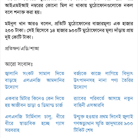
আইএমইআই নম্বরের কোনো মিল না থাকায় মুঠোফোনগুলোকে নকল
বলে শনাক্ত করা হয়।
মইনুল খান আরও বলেন, প্রতিটি মুঠোফোনের বাজারমূল্য এক হাজার
২০০ টাকা। সেই হিসেবে ১৪ হাজার ৯০০টি মুঠোফোনের মূল্য দাঁড়ায় প্রায়
দুই কোটি টাকা।
প্রতিক্ষণ/এডি/শাআ
আরো সংবাদঃ
জ্বালানি সংকট সামাল দিতে
বর্জ্যকে কাজে লাগিয়ে বিদ্যুৎ
বাড়ছে এলএনজি আমদানির
উৎপাদনসহ নানা পণ্য তৈরির
উদ্যোগ
উদ্যোগ
একবার মিটার কিনেও কেন দিতে
র‌্যাবের পরিবর্তে আসছে নতুন
হয় আজীবন ভাড়া ও ডিমান্ড চার্জ
বাহিনী এসআরবি
এলএনজি টার্মিনাল চালু, ধীরে
উন্মুক্ত হওয়ার প্রথম দিনেই জুলাই
ধীরে স্বাভাবিক হচ্ছে গ্যাস
গণঅভ্যুত্থান স্মৃতি জাদুঘরের ৯০০
সরবরাহ
টিকিট শেষ