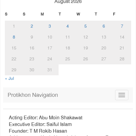
August 2026
S
S
M
T
W
T
F
1
2
3
4
5
6
7
8
9
10
11
12
13
14
15
16
17
18
19
20
21
22
23
24
25
26
27
28
29
30
31
« Jul
Protikhon Navigation
Toggle
navigat
Acting Editor: Abu Moin Shakawat
Executive Editor: Saiful Islam
Founder: T M Rokib Hasan