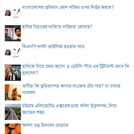
বাংলাদেশের ভবিষ্যৎ কোন শক্তির ওপর নির্ভর করবে?
হাদির বিচারের দাবিতে নাহিদরা কোথায়?
বিএনপি দলটা দেউলিয়া হওয়ার পথে
হাদিকে নিয়ে প্রথম আলো ও ডেইলি স্টার এর ট্রিটমেন্ট দেখে কি
বুঝলেন?
প্রাণীরা কি ভূমিকম্পের আগাম সংকেত টের পায়? যা বলছে
গবেষণা
চট্টগ্রাম এলিভেটেড এক্সপ্রেসওয়ে: ফাঁকা উড়ালপথ, নিচে
জ্যামের শহর
আসল গুড় চিনবেন যেভাবে