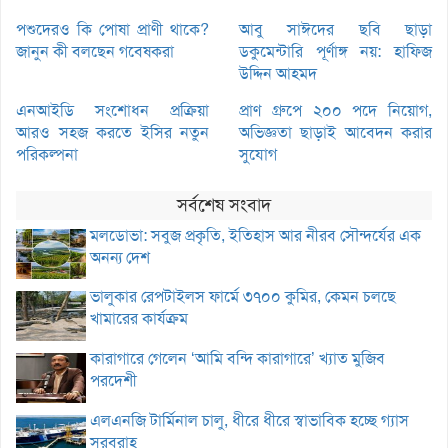
পশুদেরও কি পোষা প্রাণী থাকে?
আবু সাঈদের ছবি ছাড়া
জানুন কী বলছেন গবেষকরা
ডকুমেন্টারি পূর্ণাঙ্গ নয়: হাফিজ
উদ্দিন আহমদ
এনআইডি সংশোধন প্রক্রিয়া
প্রাণ গ্রুপে ২০০ পদে নিয়োগ,
আরও সহজ করতে ইসির নতুন
অভিজ্ঞতা ছাড়াই আবেদন করার
পরিকল্পনা
সুযোগ
সর্বশেষ সংবাদ
মলডোভা: সবুজ প্রকৃতি, ইতিহাস আর নীরব সৌন্দর্যের এক
অনন্য দেশ
ভালুকার রেপটাইলস ফার্মে ৩৭০০ কুমির, কেমন চলছে
খামারের কার্যক্রম
কারাগারে গেলেন ‘আমি বন্দি কারাগারে’ খ্যাত মুজিব
পরদেশী
এলএনজি টার্মিনাল চালু, ধীরে ধীরে স্বাভাবিক হচ্ছে গ্যাস
সরবরাহ