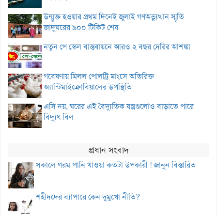
উন্মুক্ত হওয়ার প্রথম দিনেই জুলাই গণঅভ্যুত্থান স্মৃতি
জাদুঘরের ৯০০ টিকিট শেষ
নতুন পে স্কেল বাস্তবায়নে আরও ২ বছর দেরির আশঙ্কা
গবেষণায় মিলল পোলট্রি মাংসে অতিরিক্ত
অ্যান্টিমাইক্রোবিয়ালের উপস্থিতি
এসি নয়, ঘরের এই বৈদ্যুতিক যন্ত্রগুলোও বাড়াতে পারে
বিদ্যুৎ বিল
প্রধান সংবাদ
সকালে গরম পানি খাওয়া কতটা উপকারী ! জানুন বিস্তারিত
শহীদদের ব্যাপারে কেন দুমুখো নীতি?