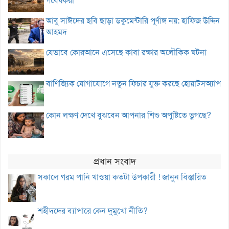
গবেষকরা
আবু সাঈদের ছবি ছাড়া ডকুমেন্টারি পূর্ণাঙ্গ নয়: হাফিজ উদ্দিন
আহমদ
যেভাবে কোরআনে এসেছে কাবা রক্ষার অলৌকিক ঘটনা
বাণিজ্যিক যোগাযোগে নতুন ফিচার যুক্ত করছে হোয়াটসঅ্যাপ
কোন লক্ষণ দেখে বুঝবেন আপনার শিশু অপুষ্টিতে ভুগছে?
প্রধান সংবাদ
সকালে গরম পানি খাওয়া কতটা উপকারী ! জানুন বিস্তারিত
শহীদদের ব্যাপারে কেন দুমুখো নীতি?