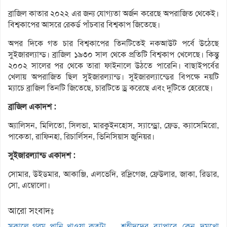
ব্রাজিল কাতার ২০২২ এর জন্য যোগ্যতা অর্জন করেছে অপরাজিত থেকেই।
বিশ্বকাপের আসরে রেকর্ড পাঁচবার বিশ্বকাপ জিতেছে।
অপর দিকে গত চার বিশ্বকাপের তিনটিতেই নকআউট পর্বে উঠেছে
সুইজারল্যান্ড। ব্রাজিল ১৯৩০ সাল থেকে প্রতিটি বিশ্বকাপ খেলেছে। কিন্তু
২০০২ সালের পর থেকে তারা ফাইনালে উঠতে পারেনি। বাছাইপর্বের
খেলায় অপরাজিত ছিল সুইজারল্যান্ড। সুইজারল্যান্ডের বিপক্ষে নয়টি
ম্যাচে ব্রাজিল তিনটি জিতেছে, চারটিতে ড্র করেছে এবং দুটিতে হেরেছে।
ব্রাজিল একাদশ :
অ্যালিসন, মিলিতো, সিলভা, মারকুইনহোস, স্যান্ড্রো, ফ্রেড, ক্যাসেমিরো,
পাকেতা, রাফিনহা, রিচার্লিসন, ভিনিসিয়াস জুনিয়র।
সুইজারল্যান্ড একাদশ :
সোমার, উইডমার, আকাঞ্জি, এলভেদি, রদ্রিগেজ, ফ্রেউলার, জাকা, রিডার,
সো, এম্বোলো।
আরো সংবাদঃ
সকালে গরম পানি খাওয়া কতটা
শহীদদের ব্যাপারে কেন দুমুখো