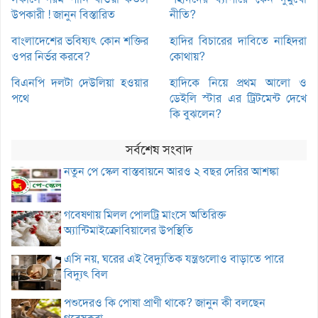
উপকারী ! জানুন বিস্তারিত
নীতি?
বাংলাদেশের ভবিষ্যৎ কোন শক্তির
হাদির বিচারের দাবিতে নাহিদরা
ওপর নির্ভর করবে?
কোথায়?
বিএনপি দলটা দেউলিয়া হওয়ার
হাদিকে নিয়ে প্রথম আলো ও
পথে
ডেইলি স্টার এর ট্রিটমেন্ট দেখে
কি বুঝলেন?
সর্বশেষ সংবাদ
নতুন পে স্কেল বাস্তবায়নে আরও ২ বছর দেরির আশঙ্কা
গবেষণায় মিলল পোলট্রি মাংসে অতিরিক্ত
অ্যান্টিমাইক্রোবিয়ালের উপস্থিতি
এসি নয়, ঘরের এই বৈদ্যুতিক যন্ত্রগুলোও বাড়াতে পারে
বিদ্যুৎ বিল
পশুদেরও কি পোষা প্রাণী থাকে? জানুন কী বলছেন